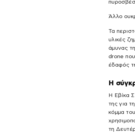
πυροσβέσ
Άλλο ουκρ
Τα περιστ
υλικές ζη
άμυνας τη
drone που
έδαφός τ
Η σύγκρ
Η Εβίκα Σ
της για τ
κόμμα του
χρησιμοπ
τη Δευτέρ