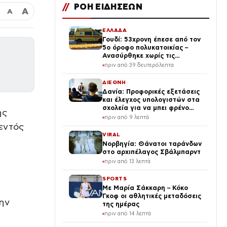
//
ΡΟΗ ΕΙΔΗΣΕΩΝ
Α
Α
ΕΛΛΑΔΑ
Γουδί: 53χρονη έπεσε από τον
5ο όροφο πολυκατοικίας –
Ανασύρθηκε χωρίς τις
αισθήσεις της
πριν από 39 δευτερόλεπτα
ΔΙΕΘΝΗ
Δανία: Προφορικές εξετάσεις
και έλεγχος υπολογιστών στα
σχολεία για να μπει φρένο
ης
στην αντιγραφή με Τεχνητή
πριν από 9 λεπτά
Νοημοσύνη
 εντός
VIRAL
Νορβηγία: Θάνατοι ταράνδων
στο αρχιπέλαγος Σβάλμπαρντ
πριν από 13 λεπτά
SPORTS
Με Μαρία Σάκκαρη – Κόκο
Γκοφ οι αθλητικές μεταδόσεις
ην
της ημέρας
πριν από 14 λεπτά