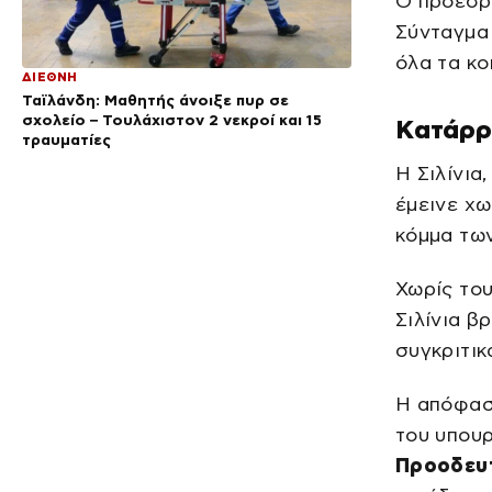
Ο πρόεδρ
Σύνταγμα 
όλα τα κο
ΔΙΕΘΝΗ
Ταϊλάνδη: Μαθητής άνοιξε πυρ σε
σχολείο – Τουλάχιστον 2 νεκροί και 15
Kατάρρε
τραυματίες
Η Σιλίνια
έμεινε χω
κόμμα τω
Χωρίς του
Σιλίνια β
συγκριτικ
Η απόφασ
του υπου
Προοδευ