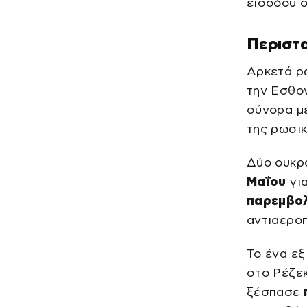
εισόδου ο
Περιστα
Αρκετά ρ
την Εσθον
σύνορα με
της ρωσικ
Δύο ουκρα
Μαΐου
για
παρεμβο
αντιαεροπ
Το ένα ε
στο Ρέζεκ
ξέσπασε