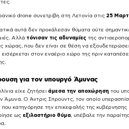
τες.
ανικό drone συνετρίβη στη Λετονία στις
25 Μαρτ
ατικά αυτά δεν προκάλεσαν θύματα ούτε σημαντικ
μιές. Αλλά
τόνισαν τις αδυναμίες
της αντιαεροπο
ς χώρας, που δεν είναι σε θέση να εξουδετερώσε
 εισέρχεται στον εναέριο χώρο της πριν καταπέσε
ης.
ουση για τον υπουργό Άμυνας
ιλίνια είχε ζητήσει
άμεσα την αποχώρηση
του υπ
ην Άμυνα. Ο Άντρις Σπρουντς, τον οποίο υπερασπί
 που κατηγόρησε την επικεφαλής της κυβέρνησης 
οίησε ως
εξιλαστήριο θύμα
, υπέβαλε την παραίτη
α.