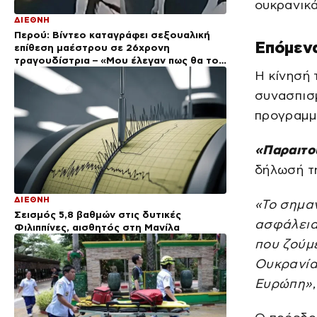
ουκρανικά
ΔΙΕΘΝΗ
Περού: Βίντεο καταγράφει σεξουαλική
Eπόμεν
επίθεση μαέστρου σε 26χρονη
τραγουδίστρια – «Μου έλεγαν πως θα το
ξεπεράσω»
Η κίνησή 
συνασπισ
προγραμμα
«Παραιτο
δήλωσή τη
ΔΙΕΘΝΗ
«Το σημαν
Σεισμός 5,8 βαθμών στις δυτικές
ασφάλεια
Φιλιππίνες, αισθητός στη Μανίλα
που ζούμε
Ουκρανία
Ευρώπη»