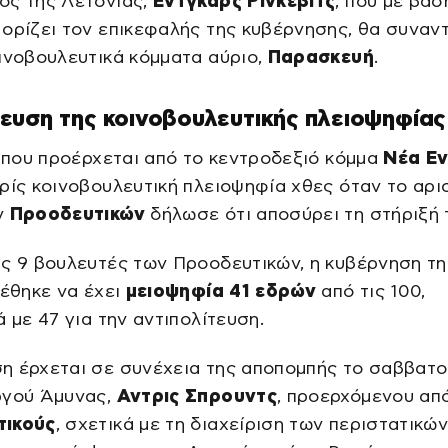
ος της Λετονίας,
Έντγκαρς Ρινκέβιτς
, που με βάσ
ορίζει τον επικεφαλής της κυβέρνησης, θα συναντ
ινοβουλευτικά κόμματα αύριο,
Παρασκευή
.
υση της κοινοβουλευτικής πλειοψηφίας
, που προέρχεται από το κεντροδεξιό κόμμα
Νέα Ε
ρίς κοινοβουλευτική πλειοψηφία χθες όταν το αρ
ν
Προοδευτικών
δήλωσε ότι αποσύρει τη στήριξή 
ς 9 βουλευτές των Προοδευτικών, η κυβέρνηση τη
ρέθηκε να έχει
μειοψηφία 41 εδρών
από τις 100,
ά με 47 για την αντιπολίτευση.
η έρχεται σε συνέχεια της αποπομπής το σαββατο
ργού Άμυνας,
Αντρις Σπρουντς
, προερχόμενου απ
τικούς
, σχετικά με τη διαχείριση των περιστατικώ