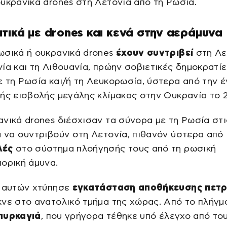
υκρανικά drones στη Λετονία από τη Ρωσία.
τικά με drones και κενά στην αεράμυνα
ωσικά ή ουκρανικά drones
έχουν συντριβεί
στη Λε
ία και τη Λιθουανία, πρώην σοβιετικές δημοκρατί
 τη Ρωσία και/ή τη Λευκορωσία, ύστερα από την 
ής εισβολής μεγάλης κλίμακας στην Ουκρανία το 
νικά drones διέσχισαν τα σύνορα με τη Ρωσία στι
 να συντριβούν στη Λετονία, πιθανόν ύστερα από
λές
στο σύστημα πλοήγησής τους από τη ρωσική
ορική άμυνα.
ξ αυτών χτύπησε
εγκατάσταση αποθήκευσης πετρ
νε στο ανατολικό τμήμα της χώρας. Από το πλήγμ
πυρκαγιά
, που γρήγορα τέθηκε υπό έλεγχο από το