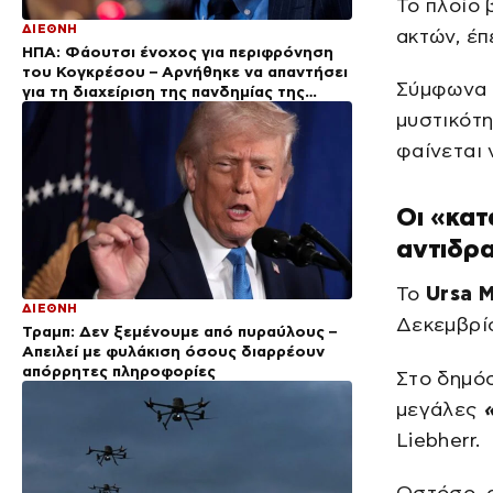
Το πλοίο 
ΔΙΕΘΝΗ
ακτών, έπ
ΗΠΑ: Φάουτσι ένοχος για περιφρόνηση
του Κογκρέσου – Αρνήθηκε να απαντήσει
Σύμφωνα 
για τη διαχείριση της πανδημίας της
Covid-19
μυστικότη
φαίνεται 
Οι «κατ
αντιδρ
Το
Ursa M
ΔΙΕΘΝΗ
Δεκεμβρί
Τραμπ: Δεν ξεμένουμε από πυραύλους –
Απειλεί με φυλάκιση όσους διαρρέουν
απόρρητες πληροφορίες
Στο δημό
μεγάλες
Liebherr.