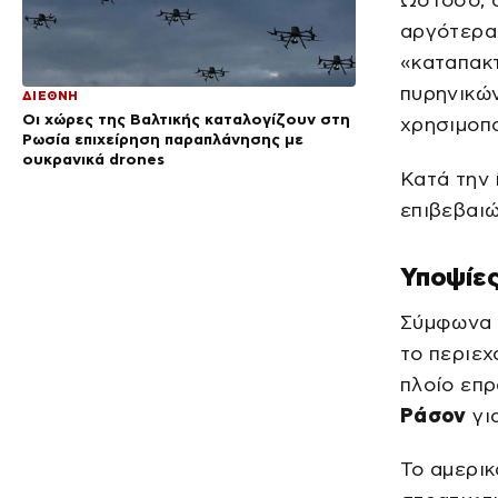
Ωστόσο, 
αργότερα 
«καταπακ
πυρηνικώ
ΔΙΕΘΝΗ
Οι χώρες της Βαλτικής καταλογίζουν στη
χρησιμοπο
Ρωσία επιχείρηση παραπλάνησης με
ουκρανικά drones
Κατά την 
επιβεβαιώ
Υποψίες
Σύμφωνα μ
το περιεχ
πλοίο επρ
Ράσον
γι
Το αμερικ