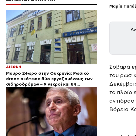
Μαρία Παπά
Αν
Σοβαρά ε
ΔΙΕΘΝΗ
Μαύρο 24ωρο στην Ουκρανία: Ρωσικό
του ρωσικ
drone σκότωσε δύο εργαζομένους των
Δεκέμβριο
σιδηροδρόμων – 9 νεκροί και 84
τραυματίες σε όλη τη χώρα
το πλοίο 
αντιδραστ
Βόρεια Κ