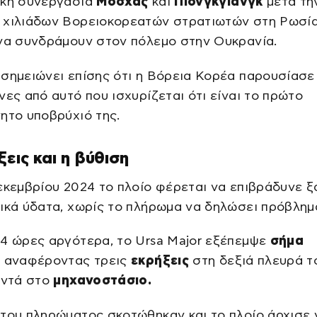
ική συνεργασία
Μόσχας
και
Πιονγκγιάνγκ
μετά τη
 χιλιάδων Βορειοκορεατών στρατιωτών στη Ρωσία
 να συνδράμουν στον πόλεμο στην Ουκρανία.
σημειώνει επίσης ότι η Βόρεια Κορέα παρουσίασε
νες από αυτό που ισχυρίζεται ότι είναι το πρώτο
ητο υποβρύχιό της.
ξεις και η βύθιση
εκεμβρίου 2024 το πλοίο φέρεται να επιβράδυνε ξ
ικά ύδατα, χωρίς το πλήρωμα να δηλώσει πρόβλημ
4 ώρες αργότερα, το Ursa Major εξέπεμψε
σήμα
, αναφέροντας τρεις
εκρήξεις
στη δεξιά πλευρά τ
οντά στο
μηχανοστάσιο.
του πληρώματος σκοτώθηκαν και το πλοίο άρχισε 