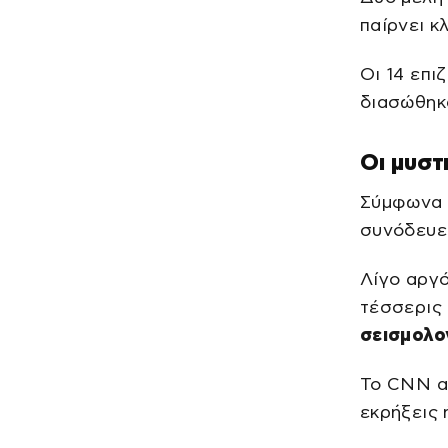
παίρνει κλ
Οι 14 επι
διασώθηκ
Οι μυστ
Σύμφωνα μ
συνόδευε 
Λίγο αργ
τέσσερις
σεισμολο
Το CNN αν
εκρήξεις 