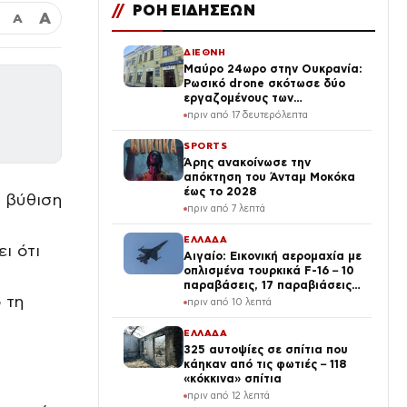
//
ΡΟΗ ΕΙΔΗΣΕΩΝ
Α
Α
ΔΙΕΘΝΗ
Μαύρο 24ωρο στην Ουκρανία:
Ρωσικό drone σκότωσε δύο
εργαζομένους των
σιδηροδρόμων – 9 νεκροί και
πριν από 17 δευτερόλεπτα
84 τραυματίες σε όλη τη
χώρα
SPORTS
Άρης ανακοίνωσε την
απόκτηση του Άνταμ Μοκόκα
έως το 2028
 βύθιση
πριν από 7 λεπτά
ΕΛΛΑΔΑ
ι ότι
Αιγαίο: Εικονική αερομαχία με
οπλισμένα τουρκικά F-16 – 10
παραβάσεις, 17 παραβιάσεις ο
 τη
απολογισμός
πριν από 10 λεπτά
ΕΛΛΑΔΑ
325 αυτοψίες σε σπίτια που
κάηκαν από τις φωτιές – 118
«κόκκινα» σπίτια
πριν από 12 λεπτά