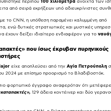
βυθίστηκε περίπου
100 χιλιόμετρα
ανοιχτά των ισ
ειτα από σειρά εκρήξεων υπό αδιευκρίνιστες συνθ
με το CNN, η υπόθεση παραμένει καλυμμένη από
τα, ενώ δυτικές στρατιωτικές και μυστικές υπηρεσ
να έχουν δείξει ιδιαίτερο ενδιαφέρον για το
ναυάγ
απακτές» που ίσως έκρυβαν πυρηνικούς
αστήρες
ajor
είχε αποπλεύσει από την
Αγία Πετρούπολη
σ
ου 2024 με επίσημο προορισμό το Βλαδιβοστόκ.
σιο φορτωτικό έγγραφο αναφερόταν ότι μετέφερε
«καταπακτές»,
129 άδεια κοντέινερ και δύο γερανο