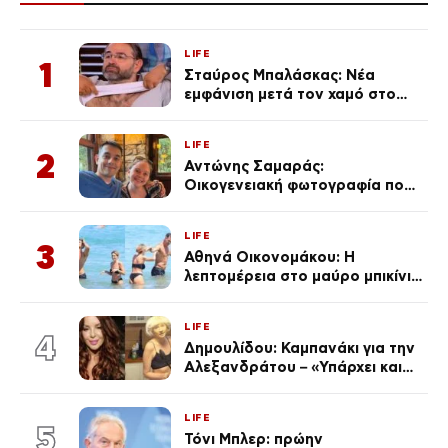
LIFE
1
Σταύρος Μπαλάσκας: Νέα
εμφάνιση μετά τον χαμό στο
«Πρωινό» (Φωτογραφία)
LIFE
2
Αντώνης Σαμαράς:
Οικογενειακή φωτογραφία που
ανάρτησε ο γιος του λίγο πριν
από την επέτειο θανάτου της
LIFE
Λένας
3
Αθηνά Οικονομάκου: Η
λεπτομέρεια στο μαύρο μπικίνι
της που απογείωσε την
εμφάνισή της στη Μύκονο
LIFE
(φωτογραφίες)
4
Δημουλίδου: Καμπανάκι για την
Αλεξανδράτου – «Υπάρχει και
ένα μικρό παιδί πίσω που
χρειάζεται τη μάνα του»
LIFE
5
Τόνι Μπλερ: πρώην