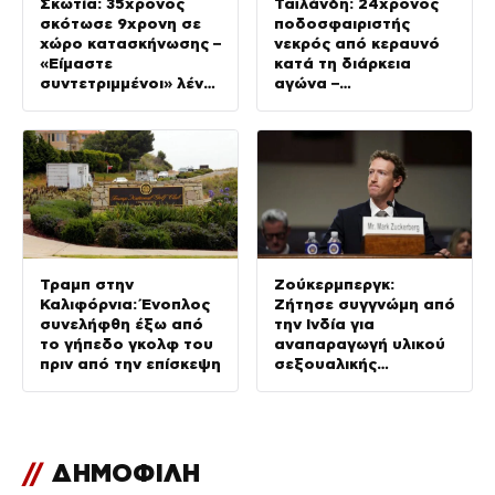
Σκωτία: 35χρονος
Ταϊλάνδη: 24χρονος
σκότωσε 9χρονη σε
ποδοσφαιριστής
χώρο κατασκήνωσης –
νεκρός από κεραυνό
«Είμαστε
κατά τη διάρκεια
συντετριμμένοι» λένε
αγώνα –
οι συγγενείς της
Τραυματίστηκαν
ακόμη 12 παίκτες
Τραμπ στην
Ζούκερμπεργκ:
Καλιφόρνια: Ένοπλος
Ζήτησε συγγνώμη από
συνελήφθη έξω από
την Ινδία για
το γήπεδο γκολφ του
αναπαραγωγή υλικού
πριν από την επίσκεψη
σεξουαλικής
κακοποίησης παιδιών
στις πλατφόρμες
Meta
//
ΔΗΜΟΦΙΛΗ