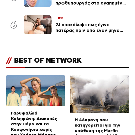
πρωθυπουργός στο αγαπημένο
του Πόρτο Χέλι
LIFE
6
2J αποκάλυψε πως έγινε
πατέρας πριν από έναν μήνα
(Βίντεο)
//
BEST OF NETWORK
Γαρυφαλλιά
Καληφώνη: Διακοπές
Η 46χρονη που
στην Πάρο και τα
κατηγορείται για την
Κουφονήσια χωρίς
υπόθεση της Marfin
τον Χρήστο Μάστορα