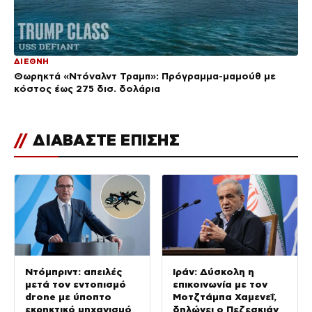
ΔΙΕΘΝΗ
Θωρηκτά «Ντόναλντ Τραμπ»: Πρόγραμμα-μαμούθ με
κόστος έως 275 δισ. δολάρια
//
ΔΙΑΒΑΣΤΕ ΕΠΙΣΗΣ
Ντόμπριντ: απειλές
Ιράν: Δύσκολη η
μετά τον εντοπισμό
επικοινωνία με τον
drone με ύποπτο
Μοτζτάμπα Χαμενεΐ,
εκρηκτικό μηχανισμό
δηλώνει ο Πεζεσκιάν