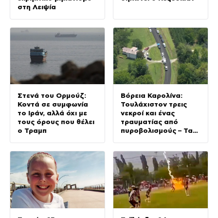
στη Λειψία
Στενά του Ορμούζ:
Βόρεια Καρολίνα:
Κοντά σε συμφωνία
Τουλάχιστον τρεις
το Ιράν, αλλά όχι με
νεκροί και ένας
τους όρους που θέλει
τραυματίας από
ο Τραμπ
πυροβολισμούς – Τα
θύματα ανήκαν στην
ίδια οικογένεια