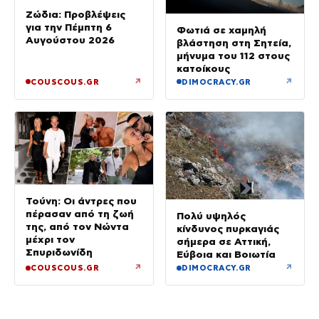
Ζώδια: Προβλέψεις
για την Πέμπτη 6
Φωτιά σε χαμηλή
Αυγούστου 2026
βλάστηση στη Σητεία,
μήνυμα του 112 στους
κατοίκους
↗
↗
COUSCOUS.GR
DIMOCRACY.GR
Τούνη: Οι άντρες που
πέρασαν από τη ζωή
Πολύ υψηλός
της, από τον Νώντα
κίνδυνος πυρκαγιάς
μέχρι τον
σήμερα σε Αττική,
Σπυριδωνίδη
Εύβοια και Βοιωτία
↗
↗
COUSCOUS.GR
DIMOCRACY.GR