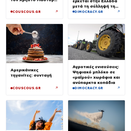
έρχεται στην Ελλάδα
– Φωτογραφίες
μετά τη σύλληψή της
στο Λονδίνο
↗
↗
COUSCOUS.GR
DIMOCRACY.GR
Αγροτικές ενισχύσεις:
Αμερικάνικες
Ψηφιακό μπλόκο σε
τηγανίτες: συνταγή
«μαϊμού» χωράφια και
ανύπαρκτα κοπάδια
↗
↗
COUSCOUS.GR
DIMOCRACY.GR