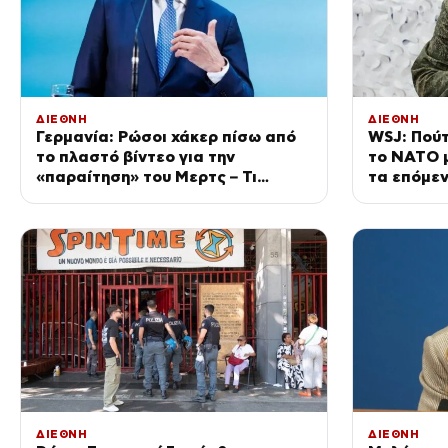
ΔΙΕΘΝΗ
ΔΙΕΘΝΗ
Γερμανία: Ρώσοι χάκερ πίσω από
WSJ: Πούτ
το πλαστό βίντεο για την
το ΝΑΤΟ μ
«παραίτηση» του Μερτς – Τι
τα επόμεν
εκτιμούν οι μυστικές υπηρεσίες
μυστικές 
ΔΙΕΘΝΗ
ΔΙΕΘΝΗ