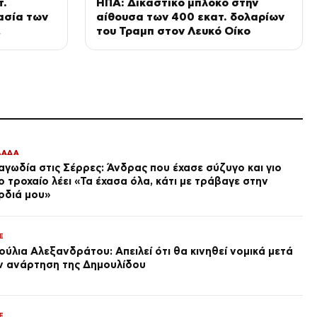
τ.
ΗΠΑ: Δικαστικό μπλόκο στην
SPORTS
ασία των
αίθουσα των 400 εκατ. δολαρίων
Σουαλιό Μεϊτέ έκανε το
του Τραμπ στον Λευκό Οίκο
χειρουργείο στο ισχίο:
ίνδυνο»
«Στόχος να απαλλαγώ
επιτέλους από τα
πριν από 1 ώρα
προβλήματα»
ΕΛΛΑΔΑ
Φωτιά στη Σητεία, στην
περιοχή Αχλαδιά
πριν από 2 ώρες
SPORTS
ΛΑΔΑ
Λαμίν Γιαμάλ σε πάρτι στην
αγωδία στις Σέρρες: Άνδρας που έχασε σύζυγο και γιο
Κολομβία, τραγούδησε για
ο τροχαίο λέει «Τα έχασα όλα, κάτι με τράβαγε στην
τον Λουίς Ντίας και
ρδιά μου»
αποθεώθηκε από τον κόσμο
πριν από 2 ώρες
LIFE
Ηθοποιός από τη Γη της Ελιάς
E
κυκλοφορεί το πρώτο
ούλια Αλεξανδράτου: Απειλεί ότι θα κινηθεί νομικά μετά
τραγούδι της
ν ανάρτηση της Δημουλίδου
πριν από 2 ώρες
ΔΙΕΘΝΗ
Γερμανία: Ρώσοι χάκερ πίσω
E