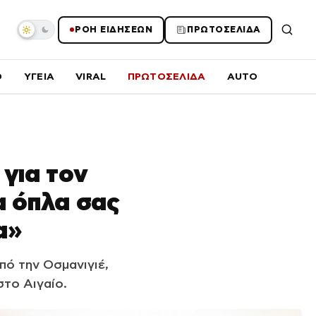
ΡΟΗ ΕΙΔΗΣΕΩΝ
ΠΡΩΤΟΣΕΛΙΔΑ
O
ΥΓΕΙΑ
VIRAL
ΠΡΩΤΟΣΕΛΙΔΑ
AUTO
για τον
α όπλα σας
α»
πό την Οσμανιγιέ,
στο Αιγαίο.