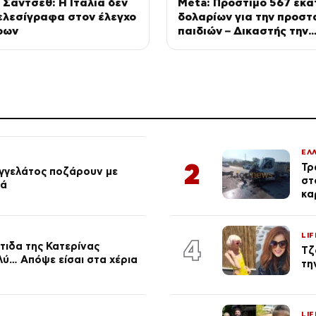
 Σάντσεθ: Η Ιταλία δεν
Meta: Πρόστιμο 567 εκα
ελεσίγραφα στον έλεγχο
δολαρίων για την προστ
ρων
παιδιών – Δικαστής την
χαρακτήρισε «δημόσιο κ
ΕΛ
2
Τρ
αγγελάτος ποζάρουν με
στ
ιά
κα
LIF
4
τιδα της Κατερίνας
Τζ
λύ… Απόψε είσαι στα χέρια
τη
LIF