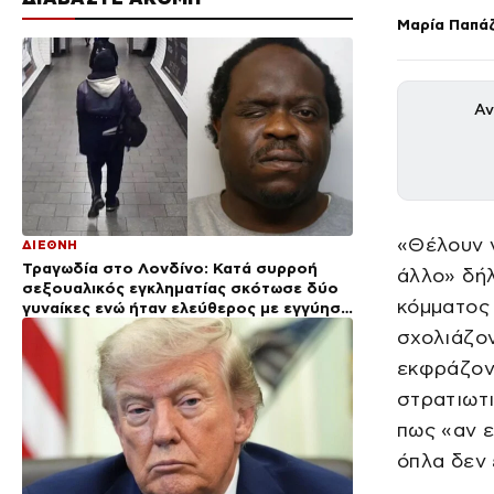
Μαρία Παπά
Αν
«Θέλουν ν
ΔΙΕΘΝΗ
Τραγωδία στο Λονδίνο: Κατά συρροή
άλλο» δή
σεξουαλικός εγκληματίας σκότωσε δύο
κόμματος 
γυναίκες ενώ ήταν ελεύθερος με εγγύηση
– Τα λάθη της αστυνομίας
σχολιάζον
εκφράζοντ
στρατιωτ
πως «αν ε
όπλα δεν 