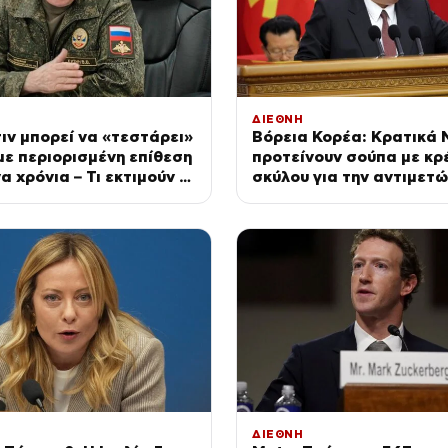
ΔΙΕΘΝΗ
ιν μπορεί να «τεστάρει»
Βόρεια Κορέα: Κρατικά
ε περιορισμένη επίθεση
προτείνουν σούπα με κρ
α χρόνια – Τι εκτιμούν οι
σκύλου για την αντιμετώ
υπηρεσίες των ΗΠΑ
καύσωνα – Κιμ Γιονγκ Ου
για τον λαό
ΔΙΕΘΝΗ