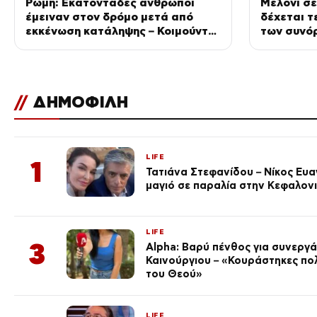
Ρώμη: Εκατοντάδες άνθρωποι
Μελόνι σε
έμειναν στον δρόμο μετά από
δέχεται τ
εκκένωση κατάληψης – Κοιμούνται
των συνό
σε σκηνές μέσα στον καύσωνα
//
ΔΗΜΟΦΙΛΗ
LIFE
1
Τατιάνα Στεφανίδου – Νίκος Ευ
μαγιό σε παραλία στην Κεφαλον
LIFE
3
Alpha: Βαρύ πένθος για συνεργά
Καινούργιου – «Κουράστηκες πο
του Θεού»
LIFE