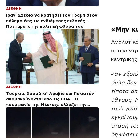
ΔΙΕΘΝΗ
Ιράν: Σχέδιο να κρατήσει τον Τραμπ στον
πόλεμο έως τις ενδιάμεσες εκλογές –
Ποντάρει στην πολιτική φθορά του
«Μην κυ
Αναλυτικά
στα κεντρ
κεντρικής
«
αν εξοπλ
όπλα δεν 
ΔΙΕΘΝΗ
τίποτα απ
Τουρκία, Σαουδική Αραβία και Πακιστάν
απομακρύνονται από τις ΗΠΑ – Η
έθνους. 
«συμφωνία της Μέκκας» αλλάζει την
το Αιγαίο
αρχιτεκτονική ασφαλείας στη Μέση
Ανατολή
εγκρίνου
στάση του
δηλώσει 