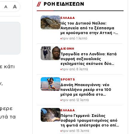
//
ΡΟΗ ΕΙΔΗΣΕΩΝ
Α
Α
ΕΛΛΑΔΑ
Ιός του Δυτικού Νείλου:
Ανησυχία από το ξέσπασμα
με κρούσματα στην Αττική –
«Καμπανάκι» από τον Ιατρικό
πριν από 1 λεπτό
Σύλλογο Αθηνών για την
προστασία της δημόσιας
ΔΙΕΘΝΗ
υγείας
Τραγωδία στο Λονδίνο: Κατά
συρροή σεξουαλικός
εγκληματίας σκότωσε δύο
ε κάτι
γυναίκες ενώ ήταν ελεύθερος
πριν από 8 λεπτά
με εγγύηση – Τα λάθη της
αστυνομίας
SPORTS
,
Δανάη Μπακογιάννη: νέο
πανελλήνιο ρεκόρ στα 100
μέτρα με εμπόδια στο
παγκόσμιο πρωτάθλημα Κ20
πριν από 12 λεπτά
έφερε
ΕΛΛΑΔΑ
υτά τα
Πόρτο Γερμενό: Σκύλος
σοβαρά τραυματισμένος από
τη φωτιά επέστρεψε στο σπίτι
που τον φρόντιζαν
πριν από 15 λεπτά