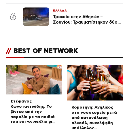
ταινιών, μητέρα ενός παιδιού με
σύντροφο επιχειρηματία
ΕΛΛΑΔΑ
(Φωτογραφίες)
6
Τροχαίο στην Αθηνών –
Σουνίου: Τραυματίστηκαν δύο
αστυνομικοί
//
BEST OF NETWORK
Στέφανος
Κωνσταντινίδης: Το
Κομοτηνή: Ανήλικος
βίντεο από την
στο νοσοκομείο μετά
παραλία με τα παιδιά
από κατανάλωση
του και το σχόλιο για
αλκοόλ, συνελήφθη
την ηλικία του
υπάλληλος