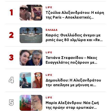
LIFE
1
Τζούλια Αλεξανδράτου: Η κόρη
της Paris – Αποκλειστικές
φωτογραφίες
ΕΛΛΑΔΑ
2
Καιρός: Θυελλώδεις άνεμοι με
ριπές έως 80 χλμ/ώρα και «Red
Code» σε 6 περιοχές για
κίνδυνο πυρκαγιάς
LIFE
3
Τατιάνα Στεφανίδου – Νίκος
Ευαγγελάτος ποζάρουν με
μαγιό σε παραλία στην
Κεφαλονιά
LIFE
4
Δημουλίδου: Η Αλεξανδράτου
την απείλησε με μήνυση κι
εκείνη απαντά – «Δεν σε
αναγνώρισα, όταν κατάλαβα
LIFE
ποια είσαι σοκαρίστικα»
5
Μαρία Αλεξάνδρου: Νέα ζωή
της πρώην σταρ ερωτικών