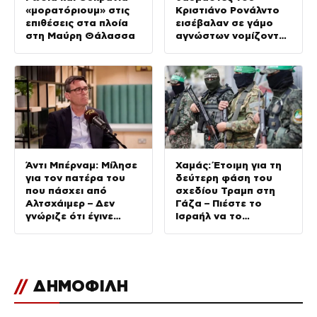
«μορατόριουμ» στις
Κριστιάνο Ρονάλντο
επιθέσεις στα πλοία
εισέβαλαν σε γάμο
στη Μαύρη Θάλασσα
αγνώστων νομίζοντας
ότι παντρεύεται ο
«CR7»
Άντι Μπέρναμ: Μίλησε
Χαμάς: Έτοιμη για τη
για τον πατέρα του
δεύτερη φάση του
που πάσχει από
σχεδίου Τραμπ στη
Αλτσχάιμερ – Δεν
Γάζα – Πιέστε το
γνώριζε ότι έγινε
Ισραήλ να το
Πρωθυπουργός
εφαρμόσει
//
ΔΗΜΟΦΙΛΗ