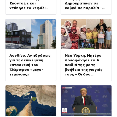
Σκόνταψε και
Δημοκρατικών σε
χτύπησε το κεφάλι
καβγά σε παραλία –
της
Βίντεο
Λονδίνο: Αντιδράσεις
Νέα Υόρκη: Μητέρα
για την επικείμενη
δολοφόνησε τα 4
κατασκευή του
παιδιά της με τη
13ώροφου «μεγα-
βοήθεια της γιαγιάς
τεμένους»
τους – Οι δύο
γυναίκες
αυτοκτόνησαν