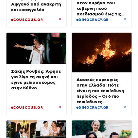
στον πυρήνα του
Αφγανό από ανακριτή
κυβερνητικού
και εισαγγελέα
σχεδιασμού έως τις
εκλογές του 2027
↗
↗
COUSCOUS.GR
DIMOCRACY.GR
Σάκης Ρουβάς: Άφησε
για λίγο τη σκηνή και
Δασικές πυρκαγιές
έγινε μελισσοκόμος
στην Ελλάδα: Πότε
στην Κύθνο
είναι η πιο επικίνδυνη
περίοδος – Οι 6 πιο
επικίνδυνες
εβδομάδες
↗
↗
COUSCOUS.GR
DIMOCRACY.GR