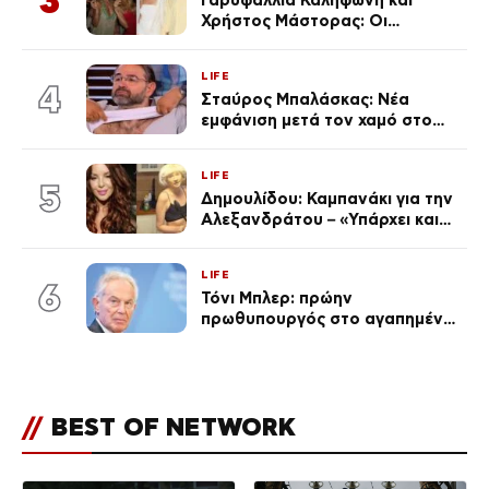
Γαρυφαλλιά Καληφώνη και
Χρήστος Μάστορας: Οι
χωριστές διακοπές και η
επέτειος που φέτος πέρασε
LIFE
απαρατήρητη
4
Σταύρος Μπαλάσκας: Νέα
εμφάνιση μετά τον χαμό στο
«Πρωινό» (Φωτογραφία)
LIFE
5
Δημουλίδου: Καμπανάκι για την
Αλεξανδράτου – «Υπάρχει και
ένα μικρό παιδί πίσω που
χρειάζεται τη μάνα του»
LIFE
6
Τόνι Μπλερ: πρώην
πρωθυπουργός στο αγαπημένο
του Πόρτο Χέλι
//
BEST OF NETWORK