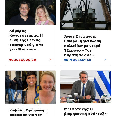
Λάμπρος
Κωνσταντάρας: Η
Άγιος Στέφανος:
ευχή της Έλενας
Επιδρομή για κλοπή
Τσαγκρινού για τα
καλωδίων με νεκρό
γενέθλιά του –
72χρονο – Τον
Φωτογραφία
παράτησαν σε
αυτοκίνητο οι δύο
↗
↗
COUSCOUS.GR
DIMOCRACY.GR
συνεργοί
Μητσοτάκης: Η
Κυψέλη: Ομόφωνη η
βιομηχανική ανάπτυξη
απόφαση για τον