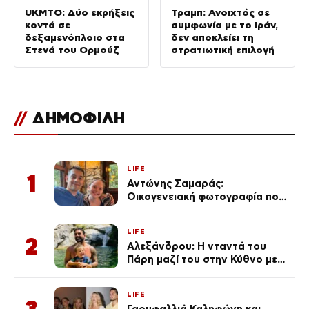
UKMTO: Δύο εκρήξεις
Τραμπ: Ανοιχτός σε
κοντά σε
συμφωνία με το Ιράν,
δεξαμενόπλοιο στα
δεν αποκλείει τη
Στενά του Ορμούζ
στρατιωτική επιλογή
//
ΔΗΜΟΦΙΛΗ
LIFE
1
Αντώνης Σαμαράς:
Οικογενειακή φωτογραφία που
ανάρτησε ο γιος του λίγο πριν
από την επέτειο θανάτου της
LIFE
Λένας
2
Αλεξάνδρου: Η νταντά του
Πάρη μαζί του στην Κύθνο με
τον μικρό και την Ελληνίδου
(Φωτογραφίες)
LIFE
3