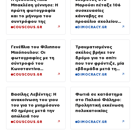
Μπακλέση γέννησε: Η
Μαρούσι πέταξε 106
πρώτη φωτογραφία
συσκευασίες
και το μήνυμα του
κάνναβης σε
συντρόφου της
προαύλιο σχολείου
και έφυγε μόλις είδε
↗
↗
COUSCOUS.GR
DIMOCRACY.GR
τη ΔΙ.ΑΣ.
Γενέθλια του Φίλιππου
Τραυματισμένος
Μιχόπουλου: Οι
σκύλος βρήκε τον
φωτογραφίες με τη
δρόμο για το σπίτι
σύντροφό του
που τον φρόντιζε, μία
Κωνσταντίνα
εβδομάδα μετά τη
Ευρυπίδου και το
φωτιά στο Πόρτο
↗
↗
COUSCOUS.GR
DIMOCRACY.GR
δημόσιο «Σ’ αγαπώ»
Γερμενό
Βασίλης Λεβέντης: Η
Φωτιά σε κατάστημα
ανακοίνωση του γιου
στο Παλαιό Φάληρο:
του για το μνημόσυνο
Προληπτική εκκένωση
40 ημέρες μετά την
πολυκατοικίας
απώλειά του
↗
↗
COUSCOUS.GR
DIMOCRACY.GR