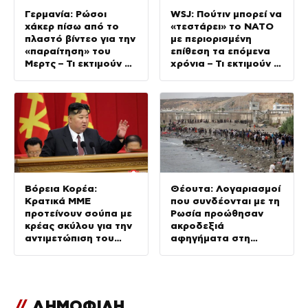
Γερμανία: Ρώσοι
WSJ: Πούτιν μπορεί να
χάκερ πίσω από το
«τεστάρει» το ΝΑΤΟ
πλαστό βίντεο για την
με περιορισμένη
«παραίτηση» του
επίθεση τα επόμενα
Μερτς – Τι εκτιμούν οι
χρόνια – Τι εκτιμούν οι
μυστικές υπηρεσίες
μυστικές υπηρεσίες
των ΗΠΑ
Βόρεια Κορέα:
Θέουτα: Λογαριασμοί
Κρατικά ΜΜΕ
που συνδέονται με τη
προτείνουν σούπα με
Ρωσία προώθησαν
κρέας σκύλου για την
ακροδεξιά
αντιμετώπιση του
αφηγήματα στη
καύσωνα – Κιμ Γιονγκ
μεταναστευτική
Ουν ιδρώνει για τον
κρίση, σύμφωνα με
λαό
ανάλυση
//
ΔΗΜΟΦΙΛΗ