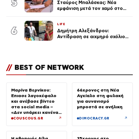
5
Σταύρος Μπαλάσκας: Νέα
εμφάνιση μετά τον χαμό στο
«Πρωινό» (Φωτογραφία)
LIFE
6
Δημήτρη Αλεξάνδρου:
Αντίδραση σε αιχμηρό σχόλιο
για την Τούνη με αφορμή το
μεγάλωμα του Πάρη
//
BEST OF NETWORK
Μαρίνα Βερνίκου:
66χρονος στη Νέα
Έπιασε λαγοκέφαλο
Αγχίαλο στη φυλακή
και ανέβασε βίντεο
για αυνανισμό
στα social media –
μπροστά σε ανήλικη
«Δεν υπάρχει κανένας
λόγος να φοβόμαστε»
↗
↗
COUSCOUS.GR
DIMOCRACY.GR
Η ηθοποιός Λίλα
35χρονος στο