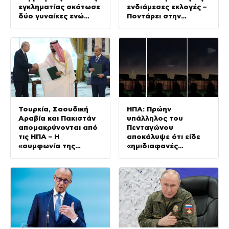
εγκληματίας σκότωσε
ενδιάμεσες εκλογές –
δύο γυναίκες ενώ
Ποντάρει στην
ήταν ελεύθερος με
πολιτική φθορά του
εγγύηση – Τα λάθη της
αστυνομίας
Τουρκία, Σαουδική
ΗΠΑ: Πρώην
Αραβία και Πακιστάν
υπάλληλος του
απομακρύνονται από
Πενταγώνου
τις ΗΠΑ – Η
αποκάλυψε ότι είδε
«συμφωνία της
«ημιδιαφανές
Μέκκας» αλλάζει την
τρίγωνο» από UFO –
αρχιτεκτονική
Έρευνα διέταξε ο
ασφαλείας στη Μέση
Τραμπ
Ανατολή