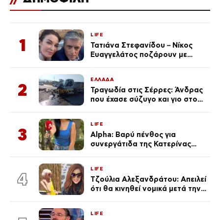
LIFE
1
Τατιάνα Στεφανίδου – Νίκος
Ευαγγελάτος ποζάρουν με
μαγιό σε παραλία στην
Κεφαλονιά
ΕΛΛΑΔΑ
2
Τραγωδία στις Σέρρες: Άνδρας
που έχασε σύζυγο και γιο στο
τροχαίο λέει «Τα έχασα όλα, κάτι
με τράβαγε στην καρδιά μου»
LIFE
3
Alpha: Βαρύ πένθος για
συνεργάτιδα της Κατερίνας
Καινούργιου – «Κουράστηκες
πολύ… Απόψε είσαι στα χέρια
LIFE
του Θεού»
4
Τζούλια Αλεξανδράτου: Απειλεί
ότι θα κινηθεί νομικά μετά την
ανάρτηση της Δημουλίδου
LIFE