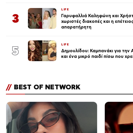
LIFE
3
Γαρυφαλλιά Καληφώνη και Χρήσ
χωριστές διακοπές και η επέτει
απαρατήρητη
LIFE
5
Δημουλίδου: Καμπανάκι για την 
και ένα μικρό παιδί πίσω που χρ
//
BEST OF NETWORK