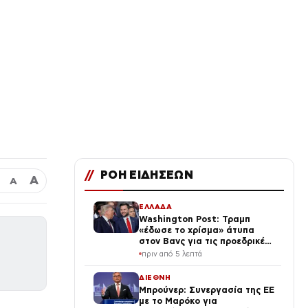
//
ΡΟΗ ΕΙΔΗΣΕΩΝ
Α
Α
ΕΛΛΑΔΑ
Washington Post: Τραμπ
«έδωσε το χρίσμα» άτυπα
στον Βανς για τις προεδρικές
εκλογές του 2028
πριν από 5 λεπτά
ΔΙΕΘΝΗ
Μπρούνερ: Συνεργασία της ΕΕ
με το Μαρόκο για