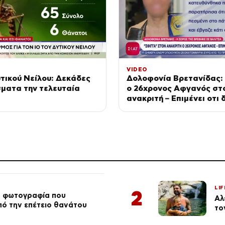
VIDEO
υτικού Νείλου: Δεκάδες
Δολοφονία Βρετανίδας:
ματα την τελευταία
ο 26χρονος Αφγανός στ
α
ανακριτή – Επιμένει οτι 
σκότωσε
LIF
2
ή φωτογραφία που
Αλ
από την επέτειο θανάτου
το