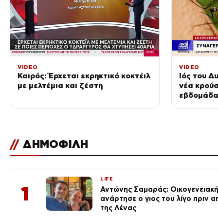
VIDEO
VIDEO
Καιρός: Έρχεται εκρηκτικό κοκτέιλ
Ιός του Δ
με μελτέμια και ζέστη
νέα κρούσ
εβδομάδ
//
ΔΗΜΟΦΙΛΗ
LIFE
1
Αντώνης Σαμαράς: Οικογενειακ
ανάρτησε ο γιος του λίγο πριν 
της Λένας