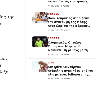
περισσότερες επιστροφές
μεταναστών
πριν από 8 λεπτά
TRAVEL
ίας της
Ποιοι τουρίστες στηρίζουν
την ανάκαμψη της Μέσης
οι
Ανατολής και της Βόρειας
Αφρικής
πριν από 12 λεπτά
SPORTS
Ολυμπιακός: Ο Ιταλός
Μαουρίσιο Μαριάνι θα
διευθύνει τη ρεβάνς με τη
Ναϊμέγκεν για τα
πριν από 16 λεπτά
προκριματικά Champions
ειες
League
LIFE
η
Κατερίνα Καινούργιου:
Ανέμελη στιγμή κάτω από τον
λιξη
ήλιο με τους followers της
(φωτογραφία)
πριν από 18 λεπτά
TRAVEL
Time Out: Αθήνα στις 20 top
πόλεις για τη Gen Z
πριν από 21 λεπτά