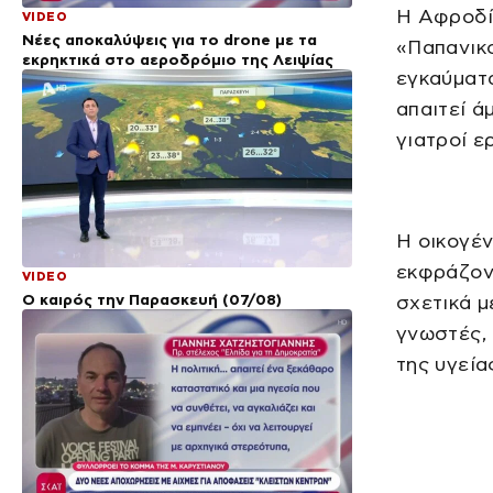
Η Αφροδί
VIDEO
Νέες αποκαλύψεις για το drone με τα
«Παπανικ
εκρηκτικά στο αεροδρόμιο της Λειψίας
εγκαύματ
απαιτεί ά
γιατροί ε
Η οικογέν
εκφράζοντ
VIDEO
Ο καιρός την Παρασκευή (07/08)
σχετικά μ
γνωστές, 
της υγεία