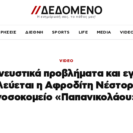
Η ενημέρωσή σας, το πάθος μας!
ΙΡΗΣΕΙΣ
ΔΙΕΘΝΗ
SPORTS
LIFE
MEDIA
VIDE
VIDEO
νευστικά προβλήματα και ε
λεύεται η Αφροδίτη Νέστορ
νοσοκομείο «Παπανικολάου