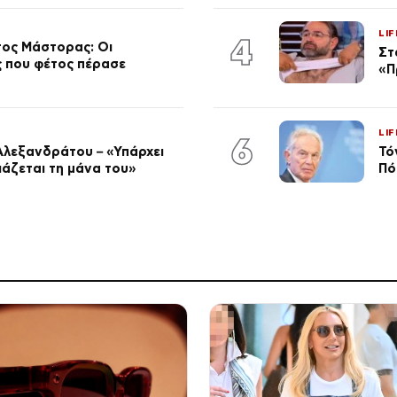
LIF
4
τος Μάστορας: Οι
Στ
ος που φέτος πέρασε
«Π
LIF
6
Αλεξανδράτου – «Υπάρχει
Τό
ειάζεται τη μάνα του»
Πό