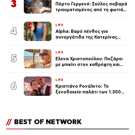
3
Πόρτο Γερμενό: Σκύλος σοβαρά
τραυματισμένος από τη φωτιά
επέστρεψε στο σπίτι που τον
φρόντιζαν
LIFE
4
Alpha: Βαρύ πένθος για
συνεργάτιδα της Κατερίνας
Καινούργιου – «Κουράστηκες
πολύ… Απόψε είσαι στα χέρια
LIFE
του Θεού»
5
Έλενα Χριστοπούλου: Ποζάρει
με μπικίνι στον καθρέφτη και
εντυπωσιάζει – «Χάνουμε
τουλάχιστον 25 κιλά η
LIFE
καθεμία…» (Βίντεο)
6
Κριστιάνο Ρονάλντο: Το
ξενοδοχείο-παλάτι των 1.300
ευρώ τη βραδιά που θα γίνει η
δεξίωση του γάμου
(φωτογραφίες)
//
BEST OF NETWORK