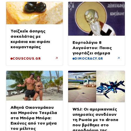
Τσίζκεϊκ άσπρης
σοκολάτας με
κεράσια και σιρόπι
Εορτολόγιο 8
κουμανταρίας
Αυγούστου: Ποιος
γιορτάζει σήμερα
↗
↗
COUSCOUS.GR
DIMOCRACY.GR
Αθηνά Οικονομάκου
WSJ: Οι αμερικανικές
και Μπρούνο Τσερέλα
υπηρεσίες συνδέουν
στα Μπόρα Μπόρα:
τη Ρωσία με το drone
Εικόνες από τον μήνα
που βρέθηκε στο
του μέλιτος
αεροδρόμιο της