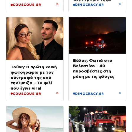
Λειψίας
↗
↗
COUSCOUS.GR
DIMOCRACY.GR
Βόλος: Φωτιά στο
Βελεστίνο – 40
Τούνη: Η πρώτη κοινή
πυροσβέστες στη
φωτογραφία με τον
μάχη με τις φλόγες
σύντροφό της από
την Ίμπιζα – Το φιλί
που έγινε viral
↗
↗
COUSCOUS.GR
DIMOCRACY.GR