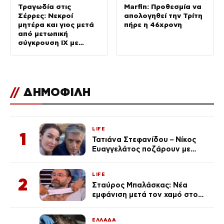
Τραγωδία στις
Marfin: Προθεσμία να
Σέρρες: Νεκροί
απολογηθεί την Τρίτη
μητέρα και γιος μετά
πήρε η 46χρονη
από μετωπική
σύγκρουση ΙΧ με
φορτηγό
//
ΔΗΜΟΦΙΛΗ
LIFE
1
Τατιάνα Στεφανίδου – Νίκος
Ευαγγελάτος ποζάρουν με
μαγιό σε παραλία στην
Κεφαλονιά
LIFE
2
Σταύρος Μπαλάσκας: Νέα
εμφάνιση μετά τον χαμό στο
«Πρωινό» (Φωτογραφία)
ΕΛΛΑΔΑ