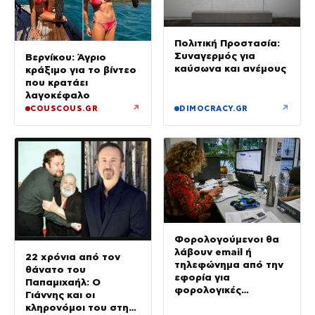
Πολιτική Προστασία:
Συναγερμός για
Βερνίκου: Άγριο
καύσωνα και ανέμους
κράξιμο για το βίντεο
που κρατάει
λαγοκέφαλο
↗
↗
COUSCOUS.GR
DIMOCRACY.GR
Φορολογούμενοι θα
λάβουν email ή
22 χρόνια από τον
τηλεφώνημα από την
θάνατο του
εφορία για
Παπαμιχαήλ: Ο
φορολογικές
Γιάννης και οι
εκκρεμότητες
κληρονόμοι του στη