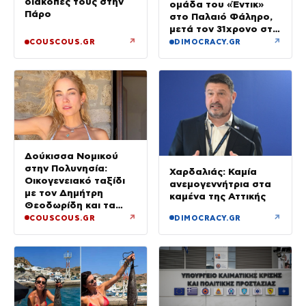
διακοπές τους στην
ομάδα του «Έντικ»
Πάρο
στο Παλαιό Φάληρο,
μετά τον 31χρονο στη
Γερμανία
↗
↗
COUSCOUS.GR
DIMOCRACY.GR
Δούκισσα Νομικού
στην Πολυνησία:
Χαρδαλιάς: Καμία
Οικογενειακό ταξίδι
ανεμογεννήτρια στα
με τον Δημήτρη
καμένα της Αττικής
Θεοδωρίδη και τα
παιδιά τους
↗
↗
COUSCOUS.GR
DIMOCRACY.GR