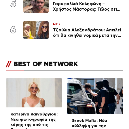
5
Γαρυφαλλιά Καληφώνη –
Χρήστος Μάστορας: Τέλος στις
φήμες χωρισμού, όλη η αλήθεια
για τη σχέση τους
LIFE
6
Τζούλια Αλεξανδράτου: Απειλεί
ότι θα κινηθεί νομικά μετά την
ανάρτηση της Δημουλίδου
//
BEST OF NETWORK
Κατερίνα Καινούργιου:
Νέα φωτογραφία της
Greek Mafia: Νέα
κόρης της από τις
σύλληψη για την