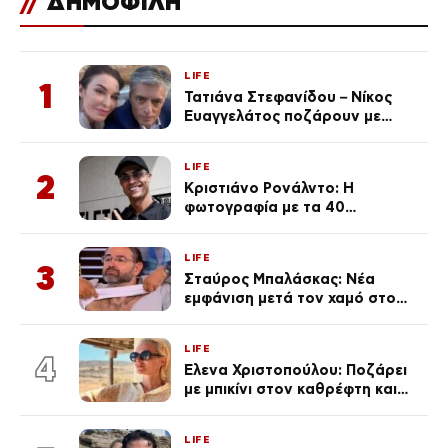
//
ΔΗΜΟΦΙΛΗ
LIFE
1
Τατιάνα Στεφανίδου – Νίκος
Ευαγγελάτος ποζάρουν με
μαγιό σε παραλία στην
Κεφαλονιά
LIFE
2
Κριστιάνο Ρονάλντο: Η
φωτογραφία με τα 40
πανάκριβα αυτοκίνητα στο
γκαράζ του ξεπέρασε τα 20,7
LIFE
εκ. likes
3
Σταύρος Μπαλάσκας: Νέα
εμφάνιση μετά τον χαμό στο
«Πρωινό» (Φωτογραφία)
LIFE
4
Έλενα Χριστοπούλου: Ποζάρει
με μπικίνι στον καθρέφτη και
εντυπωσιάζει – «Χάνουμε
τουλάχιστον 25 κιλά η
LIFE
καθεμία…» (Βίντεο)