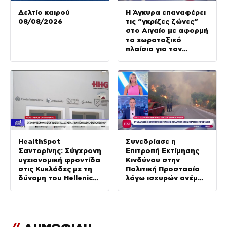
Δελτίο καιρού
Η Άγκυρα επαναφέρει
08/08/2026
τις “γκρίζες ζώνες”
στο Αιγαίο με αφορμή
το χωροταξικό
πλαίσιο για τον
τουρισμό
HealthSpot
Συνεδρίασε η
Σαντορίνης: Σύγχρονη
Επιτροπή Εκτίμησης
υγειονομική φροντίδα
Κινδύνου στην
στις Κυκλάδες με τη
Πολιτική Προστασία
δύναμη του Hellenic
λόγω ισχυρών ανέμων
Healthcare Group
και υψηλής
θερμοκρασίας