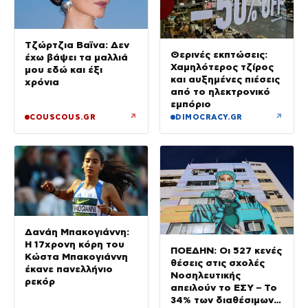
Τζώρτζια Βαϊνα: Δεν
Θερινές εκπτώσεις:
έχω βάψει τα μαλλιά
Χαμηλότερος τζίρος
μου εδώ και έξι
και αυξημένες πιέσεις
χρόνια
από το ηλεκτρονικό
εμπόριο
↗
↗
COUSCOUS.GR
DIMOCRACY.GR
Δανάη Μπακογιάννη:
Η 17χρονη κόρη του
ΠΟΕΔΗΝ: Οι 527 κενές
Κώστα Μπακογιάννη
θέσεις στις σχολές
έκανε πανελλήνιο
Νοσηλευτικής
ρεκόρ
απειλούν το ΕΣΥ – Το
34% των διαθέσιμων