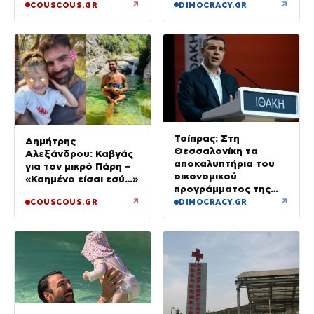
δεν καλύφθηκε
↗
↗
COUSCOUS.GR
DIMOCRACY.GR
Τσίπρας: Στη
Δημήτρης
Θεσσαλονίκη τα
Αλεξάνδρου: Καβγάς
αποκαλυπτήρια του
για τον μικρό Πάρη –
οικονομικού
«Καημένο είσαι εσύ…»
προγράμματος της
ΕΛ.Α.Σ.
↗
↗
COUSCOUS.GR
DIMOCRACY.GR