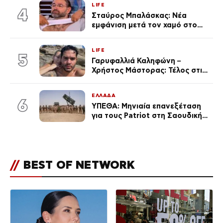
LIFE
εκ. likes
4
Σταύρος Μπαλάσκας: Νέα
εμφάνιση μετά τον χαμό στο
«Πρωινό» (Φωτογραφία)
LIFE
5
Γαρυφαλλιά Καληφώνη –
Χρήστος Μάστορας: Τέλος στις
φήμες χωρισμού, όλη η αλήθεια
για τη σχέση τους
ΕΛΛΑΔΑ
6
ΥΠΕΘΑ: Μηνιαία επανεξέταση
για τους Patriot στη Σαουδική
Αραβία
//
BEST OF NETWORK