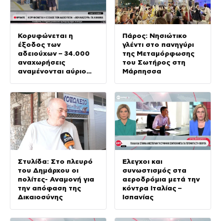
Κορυφώνεται η
Πάρος: Νησιώτικο
έξοδος των
γλέντι στο πανηγύρι
αδειούχων – 34.000
της Μεταμόρφωσης
αναχωρήσεις
του Σωτήρος στη
αναμένονται αύριο
Μάρπησσα
στο λιμάνι του
Πειραιά
Στυλίδα: Στο πλευρό
Έλεγχοι και
του Δημάρχου οι
συνωστισμός στα
πολίτες- Αναμονή για
αεροδρόμια μετά την
την απόφαση της
κόντρα Ιταλίας –
Δικαιοσύνης
Ισπανίας