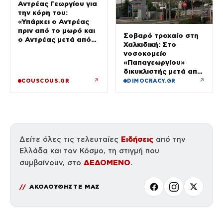
Αντρέας Γεωργίου για
την κόρη του:
«Υπάρχει ο Αντρέας
πριν από το μωρό και
Σοβαρό τροχαίο στη
ο Αντρέας μετά από
Χαλκιδική: Στο
αυτό – Έθεσα άλλες
νοσοκομείο
προτεραιότητες»
«Παπαγεωργίου»
δικυκλιστής μετά από
σύγκρουση
↗
↗
COUSCOUS.GR
DIMOCRACY.GR
Ειδήσεις
Δείτε όλες τις τελευταίες
από την
Ελλάδα και τον Κόσμο, τη στιγμή που
ΔΕΔΟΜΕΝΟ
συμβαίνουν, στο
.
ΑΚΟΛΟΥΘΗΣΤΕ ΜΑΣ