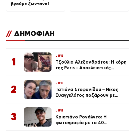
βγούμε ζωντανοί
//
ΔΗΜΟΦΙΛΗ
LIFE
1
Τζούλια Αλεξανδράτου: Η κόρη
της Paris – Αποκλειστικές
φωτογραφίες
LIFE
2
Τατιάνα Στεφανίδου – Νίκος
Ευαγγελάτος ποζάρουν με
μαγιό σε παραλία στην
Κεφαλονιά
LIFE
3
Κριστιάνο Ρονάλντο: Η
φωτογραφία με τα 40
πανάκριβα αυτοκίνητα στο
γκαράζ του ξεπέρασε τα 20,7