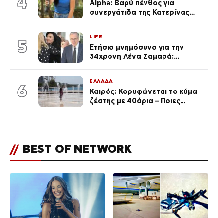
4
Alpha: Βαρύ πένθος για
συνεργάτιδα της Κατερίνας
Καινούργιου – «Κουράστηκες
πολύ… Απόψε είσαι στα χέρια
LIFE
του Θεού»
5
Ετήσιο μνημόσυνο για την
34χρονη Λένα Σαμαρά:
Συγκινημένοι ο Αντώνης
Σαμαράς και η σύζυγός του
ΕΛΛΑΔΑ
6
Καιρός: Κορυφώνεται το κύμα
ζέστης με 40άρια – Ποιες
περιοχές βρίσκονται στο
επίκεντρο και μέχρι πότε θα
κρατήσουν τα μελτέμια
//
BEST OF NETWORK