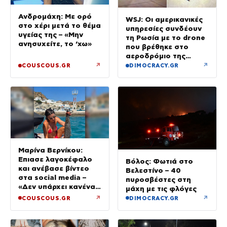
Ανδρομάχη: Με ορό
WSJ: Οι αμερικανικές
στο χέρι μετά το θέμα
υπηρεσίες συνδέουν
υγείας της – «Μην
τη Ρωσία με το drone
ανησυχείτε, το ‘χω»
που βρέθηκε στο
αεροδρόμιο της
Λειψίας
↗
↗
COUSCOUS.GR
DIMOCRACY.GR
Μαρίνα Βερνίκου:
Έπιασε λαγοκέφαλο
Βόλος: Φωτιά στο
και ανέβασε βίντεο
Βελεστίνο – 40
στα social media –
πυροσβέστες στη
«Δεν υπάρχει κανένας
μάχη με τις φλόγες
λόγος να φοβόμαστε»
↗
↗
COUSCOUS.GR
DIMOCRACY.GR