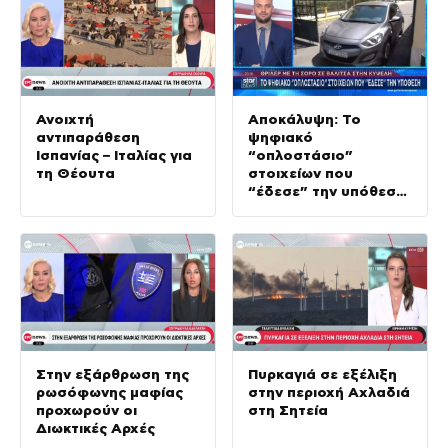
Ανοιχτή
Αποκάλυψη: Το
αντιπαράθεση
ψηφιακό
Ισπανίας – Ιταλίας για
“οπλοστάσιο”
τη Θέουτα
στοιχείων που
“έδεσε” την υπόθεση
της δολοφονίας στην
Κυψέλη
Στην εξάρθρωση της
Πυρκαγιά σε εξέλιξη
ρωσόφωνης μαφίας
στην περιοχή Αχλαδιά
προχωρούν οι
στη Σητεία
Διωκτικές Αρχές