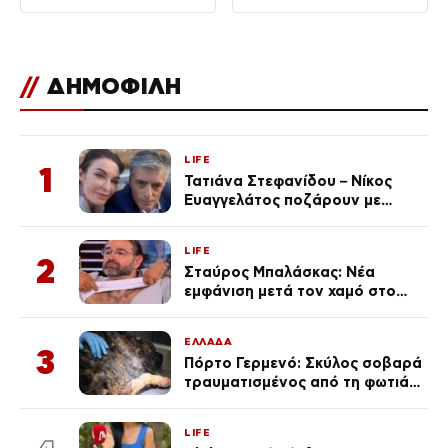
//
ΔΗΜΟΦΙΛΗ
LIFE
1
Τατιάνα Στεφανίδου – Νίκος
Ευαγγελάτος ποζάρουν με
μαγιό σε παραλία στην
Κεφαλονιά
LIFE
2
Σταύρος Μπαλάσκας: Νέα
εμφάνιση μετά τον χαμό στο
«Πρωινό» (Φωτογραφία)
ΕΛΛΑΔΑ
3
Πόρτο Γερμενό: Σκύλος σοβαρά
τραυματισμένος από τη φωτιά
επέστρεψε στο σπίτι που τον
φρόντιζαν
LIFE