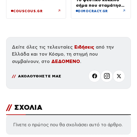
Ευρυπίδου και το
σήμα που σταμάτησε
δημόσιο «Σ’ αγαπώ»
τρένο με 2,6 εκατ.
↗
↗
COUSCOUS.GR
DIMOCRACY.GR
λίρες
Ειδήσεις
Δείτε όλες τις τελευταίες
από την
Ελλάδα και τον Κόσμο, τη στιγμή που
ΔΕΔΟΜΕΝΟ
συμβαίνουν, στο
.
ΑΚΟΛΟΥΘΗΣΤΕ ΜΑΣ
//
ΣΧΟΛΙΑ
Γίνετε ο πρώτος που θα σχολιάσει αυτό το άρθρο.