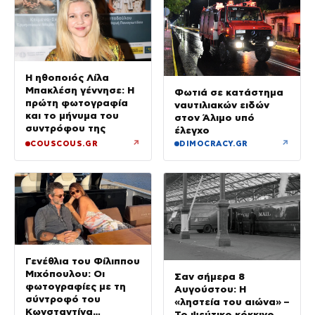
Η ηθοποιός Λίλα
Μπακλέση γέννησε: Η
Φωτιά σε κατάστημα
πρώτη φωτογραφία
ναυτιλιακών ειδών
και το μήνυμα του
στον Άλιμο υπό
συντρόφου της
έλεγχο
↗
↗
COUSCOUS.GR
DIMOCRACY.GR
Γενέθλια του Φίλιππου
Μιχόπουλου: Οι
Σαν σήμερα 8
φωτογραφίες με τη
Αυγούστου: Η
σύντροφό του
«ληστεία του αιώνα» –
Κωνσταντίνα
Το ψεύτικο κόκκινο