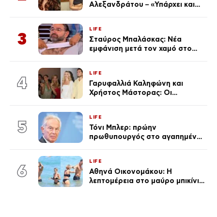
Αλεξανδράτου – «Υπάρχει και
ένα μικρό παιδί πίσω που
χρειάζεται τη μάνα του»
LIFE
3
Σταύρος Μπαλάσκας: Νέα
εμφάνιση μετά τον χαμό στο
«Πρωινό» (Φωτογραφία)
LIFE
4
Γαρυφαλλιά Καληφώνη και
Χρήστος Μάστορας: Οι
χωριστές διακοπές και η
επέτειος που φέτος πέρασε
LIFE
απαρατήρητη
5
Τόνι Μπλερ: πρώην
πρωθυπουργός στο αγαπημένο
του Πόρτο Χέλι
LIFE
6
Αθηνά Οικονομάκου: Η
λεπτομέρεια στο μαύρο μπικίνι
της που απογείωσε την
εμφάνισή της στη Μύκονο
(φωτογραφίες)