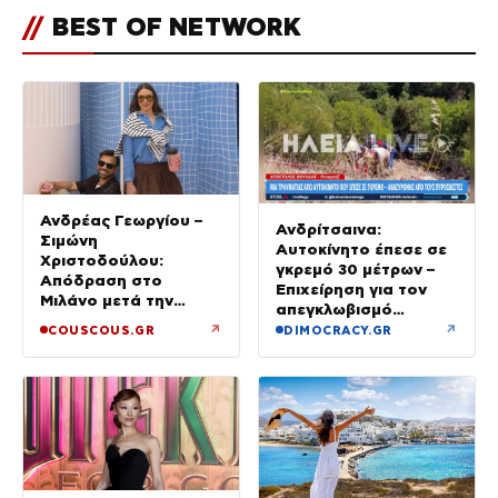
//
BEST OF NETWORK
Ανδρέας Γεωργίου –
Ανδρίτσαινα:
Σιμώνη
Αυτοκίνητο έπεσε σε
Χριστοδούλου:
γκρεμό 30 μέτρων –
Απόδραση στο
Επιχείρηση για τον
Μιλάνο μετά την
απεγκλωβισμό
Ίμπιζα
32χρονης
↗
↗
COUSCOUS.GR
DIMOCRACY.GR