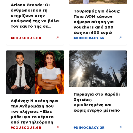
Ariana Grande: Οι
άνθρωποι που τη
Τουρισμός για όλους:
στηρίζουν στην
Ποια ΑΦΜ κάνουν
απόφασή της να βάλει
σήμερα αίτηση για
τον εαυτό της σε
vouchers από 200
προτεραιότητα
έως και 600 ευρώ
↗
↗
COUSCOUS.GR
DIMOCRACY.GR
Πυρκαγιά στο Καρύδι
Σητείας:
Λιβάνης: Η σχέση πριν
οριοθετημένη και
την Ανδρομάχη που
χωρίς ενεργό μέτωπο
τον πλήγωσε – Είχε
μάθει για το κέρατο
από την τηλεόραση
↗
↗
COUSCOUS.GR
DIMOCRACY.GR