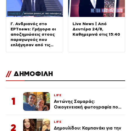
Γ. Ανδριανός στο
Live News | Από
ΕΡΤnews: Γρήγορα οι
Δευτέρα 24/8,
αποζημιώσεις στους
Kαθημερινά στις 15:40
παραγωγούς που
επλήγησαν από τις
πυρκαγιές
//
ΔΗΜΟΦΙΛΗ
LIFE
1
Αντώνης Σαμαράς:
Οικογενειακή φωτογραφία που
ανάρτησε ο γιος του λίγο πριν
από την επέτειο θανάτου της
LIFE
Λένας
2
Δημουλίδου: Καμπανάκι για την