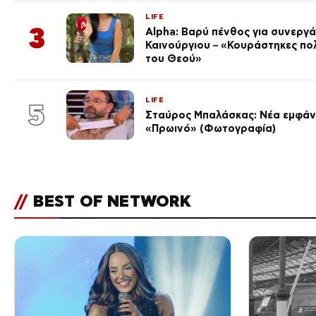
LIFE
3
Alpha: Βαρύ πένθος για συνεργά
Καινούργιου – «Κουράστηκες πο
του Θεού»
LIFE
5
Σταύρος Μπαλάσκας: Νέα εμφάνι
«Πρωινό» (Φωτογραφία)
//
BEST OF NETWORK