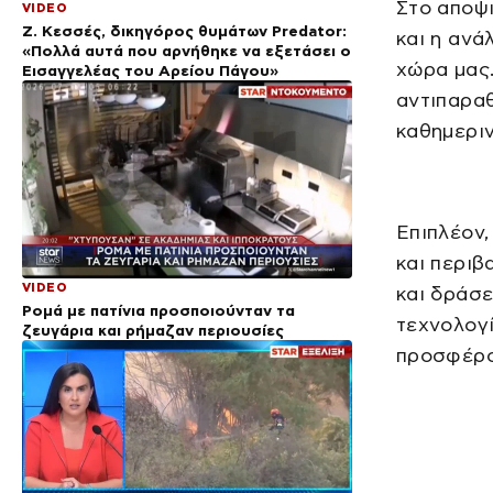
Στο αποψι
VIDEO
Ζ. Κεσσές, δικηγόρος θυμάτων Predator:
και η αν
«Πολλά αυτά που αρνήθηκε να εξετάσει ο
χώρα μας.
Εισαγγελέας του Αρείου Πάγου»
αντιπαραθ
καθημεριν
Επιπλέον,
και περι
VIDEO
και δράσε
Ρομά με πατίνια προσποιούνταν τα
τεχνολογί
ζευγάρια και ρήμαζαν περιουσίες
προσφέρο