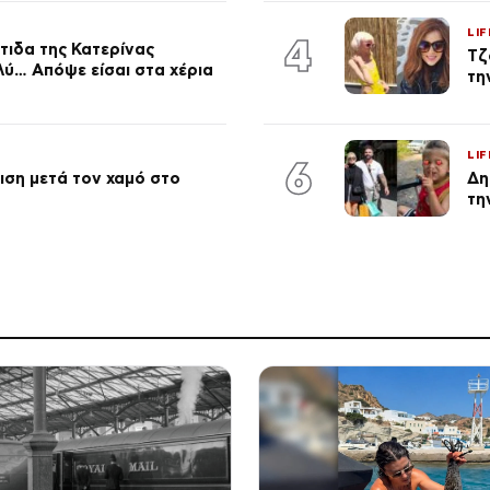
LIF
4
τιδα της Κατερίνας
Τζ
λύ… Απόψε είσαι στα χέρια
τη
LIF
6
ση μετά τον χαμό στο
Δη
τη