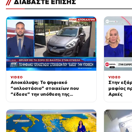
//
ΔΙΑΒΑΣΤΕ ΕΠΙΣΗΣ
VIDEO
VIDEO
Αποκάλυψη: Το ψηφιακό
Στην εξά
“οπλοστάσιο” στοιχείων που
μαφίας πρ
“έδεσε” την υπόθεση της
Αρχές
δολοφονίας στην Κυψέλη