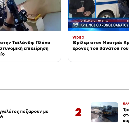
VIDEO
στην Ταϊλάνδη: Πλάνα
Θρίλερ στον Μυστρά: Κρ
στυνομική επιχείρηση
χρόνος του θανάτου του
ίο
ΕΛ
2
Τρ
αγγελάτος ποζάρουν με
στ
ιά
κα