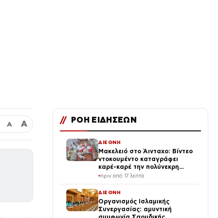
//
ΡΟΗ ΕΙΔΗΣΕΩΝ
Α
Α
ΔΙΕΘΝΗ
Μακελειό στο Άινταχο: Βίντεο
ντοκουμέντο καταγράφει
καρέ-καρέ την πολύνεκρη
επίθεση του 24χρονου
πριν από 17 λεπτά
ΔΙΕΘΝΗ
Οργανισμός Ισλαμικής
Συνεργασίας: αμυντική
συμφωνία Σαουδικής