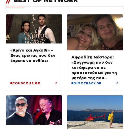
«Κρίνο και Αγκάθι» –
Ένας έρωτας που δεν
Αφροδίτη Νέστορα:
έπρεπε να ανθίσει
«Συγγνώμη που δεν
κατάφερα να σε
προστατεύσω» για τη
μητέρα της που
σκοτώθηκε στην
↗
↗
COUSCOUS.GR
DIMOCRACY.GR
εμπρηστική επίθεση
στη Θεσσαλονίκη