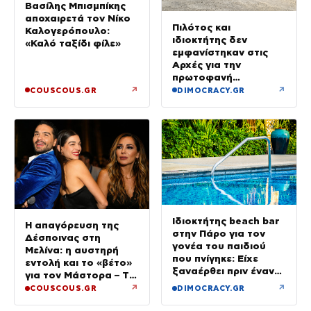
Βασίλης Μπισμπίκης
αποχαιρετά τον Νίκο
Πιλότος και
Καλογερόπουλο:
ιδιοκτήτης δεν
«Καλό ταξίδι φίλε»
εμφανίστηκαν στις
Αρχές για την
πρωτοφανή
προσγείωση του
↗
↗
COUSCOUS.GR
DIMOCRACY.GR
ελικοπτέρου στο
Σαρακήνικο
Ιδιοκτήτης beach bar
Η απαγόρευση της
στην Πάρο για τον
Δέσποινας στη
γονέα του παιδιού
Μελίνα: η αυστηρή
που πνίγηκε: Είχε
εντολή και το «βέτο»
ξαναέρθει πριν έναν
για τον Μάστορα – Τα
μήνα και
τηλεφωνήματα που
↗
↗
COUSCOUS.GR
DIMOCRACY.GR
προσπαθήσαμε να τον
αναστάτωσαν το
διώξουμε