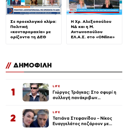
Σε προεκλογικό κλίμα:
Η Χρ. Αλεξοπούλου
Πολιτική
ΝΔ και η Μ.
«κονταρομαχία» με
Αντωνοπούλου
ορίζοντα τη ΔΕΘ
ΕΛ.Α.Σ. στο «ONline»
//
ΔΗΜΟΦΙΛΗ
LIFE
1
Γιώργος Τράγκας: Στο σφυρί η
συλλογή πανάκριβων
αυτοκινήτων του – Ζαλίζουν τα
ποσά
LIFE
2
Τατιάνα Στεφανίδου – Νίκος
Ευαγγελάτος ποζάρουν με