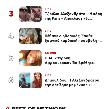
μαγιό σε παραλία στην
Κεφαλονιά
LIFE
3
Τζούλια Αλεξανδράτου: Η κόρη
της Paris – Αποκλειστικές
φωτογραφίες
LIFE
4
Πέθανε ο ηθοποιός: Έπαθε
ξαφνικά καρδιακή προσβολή – Η
ανακοίνωση της συζύγου του
ΔΙΕΘΝΗ
5
ΗΠΑ: 29χρονη
Αφροαμερικανίδα βρέθηκε
απαγχονισμένη σε δέντρο στον
Μισισιπή
LIFE
6
Δημουλίδου: Η Αλεξανδράτου
την απείλησε με μήνυση κι
εκείνη απαντά – «Δεν σε
αναγνώρισα, όταν κατάλαβα
ποια είσαι σοκαρίστικα»
//
BEST OF NETWORK