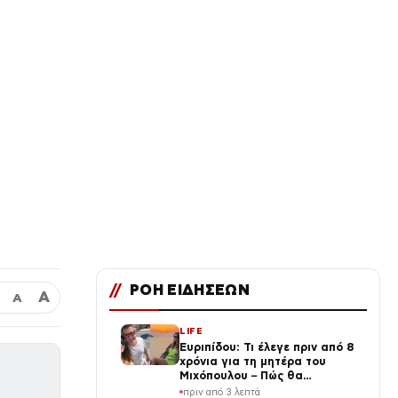
//
ΡΟΗ ΕΙΔΗΣΕΩΝ
Α
Α
LIFE
Ευριπίδου: Τι έλεγε πριν από 8
χρόνια για τη μητέρα του
Μιχόπουλου – Πώς θα
φανταζόταν ότι θα γίνονταν
πριν από 3 λεπτά