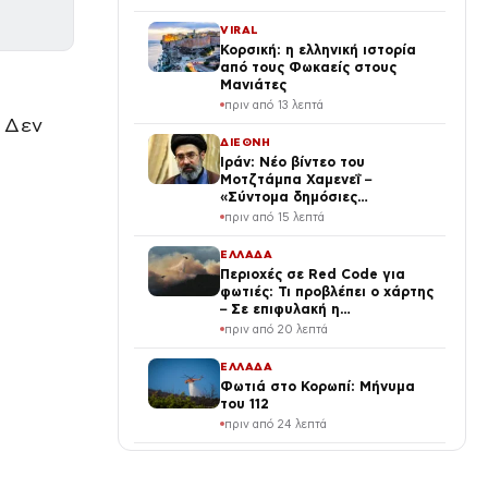
ζευγάρι (Βίντεο)
VIRAL
Κορσική: η ελληνική ιστορία
από τους Φωκαείς στους
Μανιάτες
πριν από 13 λεπτά
– Δεν
ΔΙΕΘΝΗ
Ιράν: Νέο βίντεο του
Μοτζτάμπα Χαμενεΐ –
«Σύντομα δημόσιες
εμφανίσεις του Ανώτατου
πριν από 15 λεπτά
Ηγέτη»
ΕΛΛΑΔΑ
Περιοχές σε Red Code για
φωτιές: Τι προβλέπει ο χάρτης
– Σε επιφυλακή η
Πυροσβεστική
πριν από 20 λεπτά
ΕΛΛΑΔΑ
Φωτιά στο Κορωπί: Μήνυμα
του 112
πριν από 24 λεπτά
LIFE
Χαμός στη Μαδέιρα: 2.000