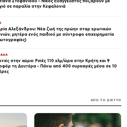
τιάνα Στεφανίδου – Νίκος Ευαγγελάτος ποζάρουν με
Παγκοσμίου Πολέμου: Πλοία,
γιό σε παραλία στην Κεφαλονιά
στρατιωτική μοτοσικλέτα και
πριν από 2 ώρες
βόμβα 700 κιλών
LIFE
E
Τούνη: Η Αλεξανδράκη
αποκάλυψε τον εξωτικό
ρία Αλεξάνδρου: Νέα ζωή της πρώην σταρ ερωτικών
προορισμό για τα 33α
ινιών, μητέρα ενός παιδιού με σύντροφο επιχειρηματία
γενέθλιά της – Της ευχήθηκε
πριν από 2 ώρες
ωτογραφίες)
πρώτη
MEDIA
Η ταινία του
ΛΑΔΑ
Σαββατοκύριακου: Χρειάζεται
τιές στην χώρα: Ριπές 110 χλμ/ώρα στην Κρήτη και 9
ξεκούραση, αλλά το πνεύμα
οφόρ τη Δευτέρα – Πάνω από 400 πυρκαγιές μέσα σε 10
που την καταδιώκει δεν θα
πριν από 2 ώρες
την αφήσει ήσυχη μέχρι να
έρες
πάρει αυτό που θέλει
VIRAL
Katsuobushi: Ένα ψάρι που
δεν κόβεται με μαχαίρι αλλά
μεταμορφώνεται με μοναδική
τεχνική – βίντεο
πριν από 2 ώρες
ΑΠΟ ΤΟ ΔΙΚΤΥΟ
SPORTS
Τόμας Γουόκαπ: Οι
απαιτήσεις του Ολυμπιακού
στα 2 εκατομμύρια ευρώ
πριν από 2 ώρες