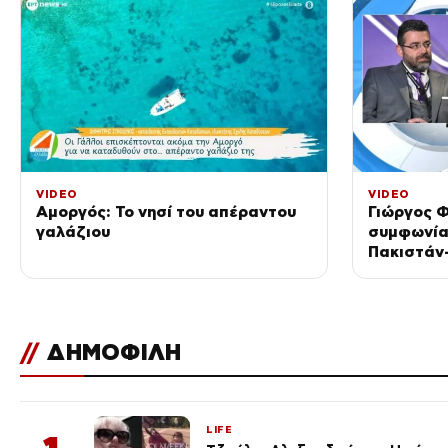
VIDEO
VIDEO
Αμοργός: Το νησί του απέραντου
Γιώργος Φ
γαλάζιου
συμφωνία
Πακιστάν
κριθεί στ
//
ΔΗΜΟΦΙΛΗ
LIFE