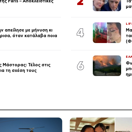
2
ης Paris – Αποκλειστικές
Τα
μα
LIF
4
ν απείλησε με μήνυση κι
Μα
ώρισα, όταν κατάλαβα ποια
τα
(Φ
ΕΛ
6
Φω
 Μάστορας: Τέλος στις
μπ
ια τη σχέση τους
ημ