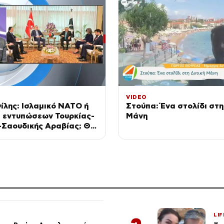
VIDEO
ίλης: Ισλαμικό ΝΑΤΟ ή
Στούπα: Ένα στολίδι στη
 εντυπώσεων Τουρκίας-
Μάνη
-Σαουδικής Αραβίας; Θα
ην πράξη
LIF