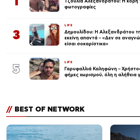
1
Τζούλια Αλεξανδράτου: Η κόρη τ
φωτογραφίες
LIFE
3
Δημουλίδου: Η Αλεξανδράτου τη
εκείνη απαντά – «Δεν σε αναγν
είσαι σοκαρίστικα»
LIFE
5
Γαρυφαλλιά Καληφώνη – Χρήστος
φήμες χωρισμού, όλη η αλήθεια γ
//
BEST OF NETWORK