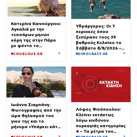
Κατερίνα Καινούργιου:
Υδράργυρος: Οι 7
Αγκαλιά με την
περιοχές όπου
τεσσάρων μηνών
ξεπέρασε τους 39
κόρη της στην Πάρο
βαθμούς Κελσίου το
με φόντο το
Σάββατο 8/8/2026 –
ηλιοβασίλεμα
Πού θα δούμε 40άρια
↗
↗
COUSCOUS.GR
DIMOCRACY.GR
την Κυριακή
Ιωάννα Σιαμπάνη:
Λόφος Φινόπουλου:
Φωτογραφίες από την
Κλείνει εκτάκτως
ώρα θηλασμού του
λόγω κινδύνου
γιου της και το
πυρκαγιάς κατηγορίας
μήνυμα «Υπάρχει κάτι
4 – Τα μέτρα του
μαγικό σε αυτές τις
Δήμου Αθηναίων
↗
↗
COUSCOUS.GR
DIMOCRACY.GR