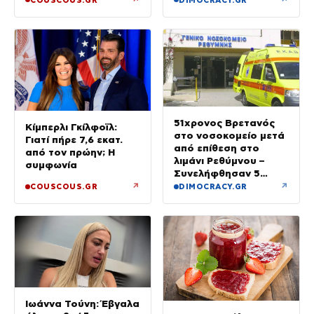
αργές μέρες»
51χρονος Βρετανός
Κίμπερλι Γκίλφοϊλ:
στο νοσοκομείο μετά
Γιατί πήρε 7,6 εκατ.
από επίθεση στο
από τον πρώην; Η
λιμάνι Ρεθύμνου –
συμφωνία
Συνελήφθησαν 5
άτομα
↗
↗
COUSCOUS.GR
DIMOCRACY.GR
Ιωάννα Τούνη: Έβγαλα