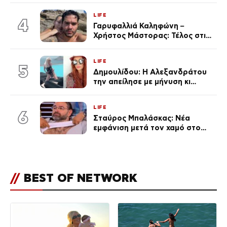
γκαράζ του ξεπέρασε τα 20,7
LIFE
εκ. likes
4
Γαρυφαλλιά Καληφώνη –
Χρήστος Μάστορας: Τέλος στις
φήμες χωρισμού, όλη η αλήθεια
για τη σχέση τους
LIFE
5
Δημουλίδου: Η Αλεξανδράτου
την απείλησε με μήνυση κι
εκείνη απαντά – «Δεν σε
αναγνώρισα, όταν κατάλαβα
LIFE
ποια είσαι σοκαρίστικα»
6
Σταύρος Μπαλάσκας: Νέα
εμφάνιση μετά τον χαμό στο
«Πρωινό» (Φωτογραφία)
//
BEST OF NETWORK