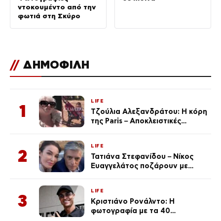
ντοκουμέντο από την
φωτιά στη Σκύρο
//
ΔΗΜΟΦΙΛΗ
LIFE
1
Τζούλια Αλεξανδράτου: Η κόρη
της Paris – Αποκλειστικές
φωτογραφίες
LIFE
2
Τατιάνα Στεφανίδου – Νίκος
Ευαγγελάτος ποζάρουν με
μαγιό σε παραλία στην
Κεφαλονιά
LIFE
3
Κριστιάνο Ρονάλντο: Η
φωτογραφία με τα 40
πανάκριβα αυτοκίνητα στο