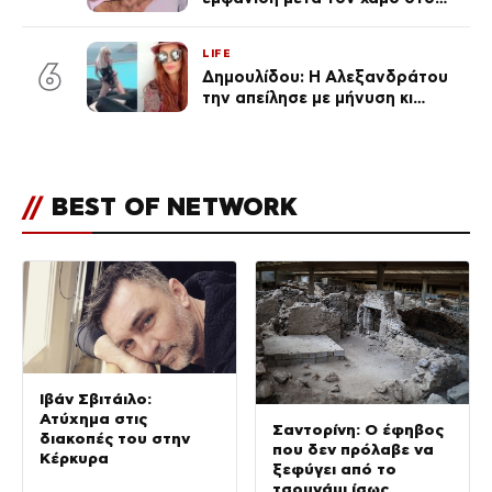
«Πρωινό» (Φωτογραφία)
LIFE
6
Δημουλίδου: Η Αλεξανδράτου
την απείλησε με μήνυση κι
εκείνη απαντά – «Δεν σε
αναγνώρισα, όταν κατάλαβα
ποια είσαι σοκαρίστικα»
//
BEST OF NETWORK
Ιβάν Σβιτάιλο:
Ατύχημα στις
Σαντορίνη: Ο έφηβος
διακοπές του στην
που δεν πρόλαβε να
Κέρκυρα
ξεφύγει από το
τσουνάμι ίσως