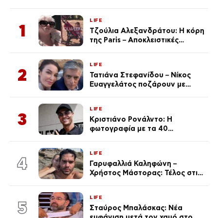
LIFE
1
Τζούλια Αλεξανδράτου: Η κόρη
της Paris – Αποκλειστικές
φωτογραφίες
LIFE
2
Τατιάνα Στεφανίδου – Νίκος
Ευαγγελάτος ποζάρουν με
μαγιό σε παραλία στην
Κεφαλονιά
LIFE
3
Κριστιάνο Ρονάλντο: Η
φωτογραφία με τα 40
πανάκριβα αυτοκίνητα στο
γκαράζ του ξεπέρασε τα 20,7
LIFE
εκ. likes
4
Γαρυφαλλιά Καληφώνη –
Χρήστος Μάστορας: Τέλος στις
φήμες χωρισμού, όλη η αλήθεια
για τη σχέση τους
LIFE
5
Σταύρος Μπαλάσκας: Νέα
εμφάνιση μετά τον χαμό στο