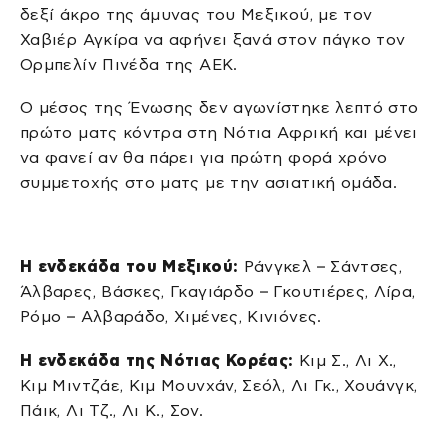
δεξί άκρο της άμυνας του Μεξικού, με τον
Χαβιέρ Αγκίρα να αφήνει ξανά στον πάγκο τον
Ορμπελίν Πινέδα της ΑΕΚ.
Ο μέσος της Ένωσης δεν αγωνίστηκε λεπτό στο
πρώτο ματς κόντρα στη Νότια Αφρική και μένει
να φανεί αν θα πάρει για πρώτη φορά χρόνο
συμμετοχής στο ματς με την ασιατική ομάδα.
Η ενδεκάδα του Μεξικού:
Ράνγκελ – Σάντσες,
Άλβαρες, Βάσκες, Γκαγιάρδο – Γκουτιέρες, Λίρα,
Ρόμο – Αλβαράδο, Χιμένες, Κινιόνες.
Η ενδεκάδα της Νότιας Κορέας:
Κιμ Σ., Λι Χ.,
Κιμ Μιντζάε, Κιμ Μουνχάν, Σεόλ, Λι Γκ., Χουάνγκ,
Πάικ, Λι Τζ., Λι Κ., Σον.