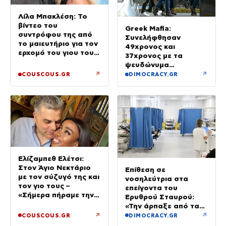
Λίλα Μπακλέση: Το
βίντεο του
Greek Mafia:
συντρόφου της από
Συνελήφθησαν
το μαιευτήριο για τον
49χρονος και
ερχομό του γιου τους
37χρονος με τα
– «Κάπου εκεί θα είμαι
ψευδώνυμα
και θα σε χαζεύω»
«πίτμπουλ» και
↗
↗
COUSCOUS.GR
DIMOCRACY.GR
«μπουλντόγκ» – Ποιοι
οι ρόλοι τους
Ελίζαμπεθ Ελέτσι:
Στον Άγιο Νεκτάριο
Επίθεση σε
με τον σύζυγό της και
νοσηλεύτρια στα
τον γιο τους –
επείγοντα του
«Σήμερα πήραμε την
Ερυθρού Σταυρού:
ευχή για τον γιο μας»
«Την άρπαξε από τα
μαλλιά, της κατάφερε
↗
↗
COUSCOUS.GR
DIMOCRACY.GR
γροθιές»