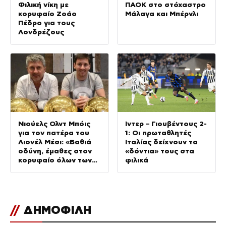
Φιλική νίκη με
ΠΑΟΚ στο στόχαστρο
κορυφαίο Ζοάο
Μάλαγα και Μπέρνλι
Πέδρο για τους
Λονδρέζους
Νιούελς Ολντ Μπόις
Ίντερ – Γιουβέντους 2-
για τον πατέρα του
1: Οι πρωταθλητές
Λιονέλ Μέσι: «Βαθιά
Ιταλίας δείχνουν τα
οδύνη, έμαθες στον
«δόντια» τους στα
κορυφαίο όλων των
φιλικά
εποχών να αγαπά
αυτά τα χρώματα»
//
ΔΗΜΟΦΙΛΗ