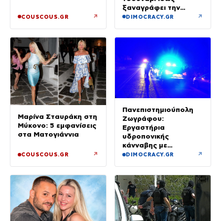
ξαναγράφει την
ιστορία της μινωικής
↗
↗
COUSCOUS.GR
DIMOCRACY.GR
καταστροφής
Πανεπιστημιούπολη
Μαρίνα Σταυράκη στη
Ζωγράφου:
Μύκονο: 5 εμφανίσεις
Εργαστήρια
στα Ματογιάννια
υδροπονικής
κάνναβης με
προσδοκώμενο
↗
↗
COUSCOUS.GR
DIMOCRACY.GR
όφελος άνω των
90.000 ευρώ –
Χειροπέδες σε τρία
άτομα