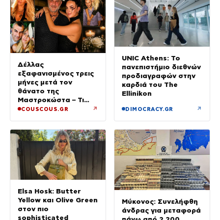
UNIC Athens: Το
Δέλλας
πανεπιστήμιο διεθνών
εξαφανισμένος τρεις
προδιαγραφών στην
μήνες μετά τον
καρδιά του The
θάνατο της
Ellinikon
Μαστροκώστα – Τι
ζήτησε από την κόρη
↗
↗
COUSCOUS.GR
DIMOCRACY.GR
του για το τρίμηνο
μνημόσυνο της Γωγώς
Elsa Hosk: Butter
Yellow και Olive Green
Μύκονος: Συνελήφθη
στον πιο
άνδρας για μεταφορά
sophisticated
πάνω από 2.200