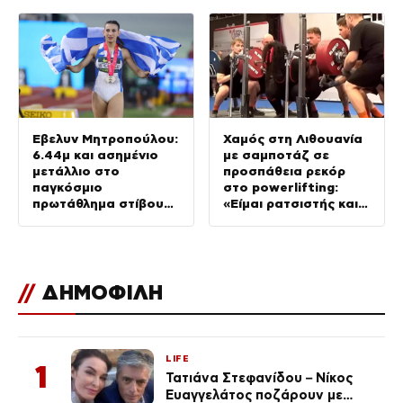
παιδιών τους
Έβελυν Μητροπούλου:
Χαμός στη Λιθουανία
6.44μ και ασημένιο
με σαμποτάζ σε
μετάλλιο στο
προσπάθεια ρεκόρ
παγκόσμιο
στο powerlifting:
πρωτάθλημα στίβου
«Είμαι ρατσιστής και
Κ20
το έκανα επίτηδες
γιατί σας μισώ»
//
ΔΗΜΟΦΙΛΗ
LIFE
1
Τατιάνα Στεφανίδου – Νίκος
Ευαγγελάτος ποζάρουν με