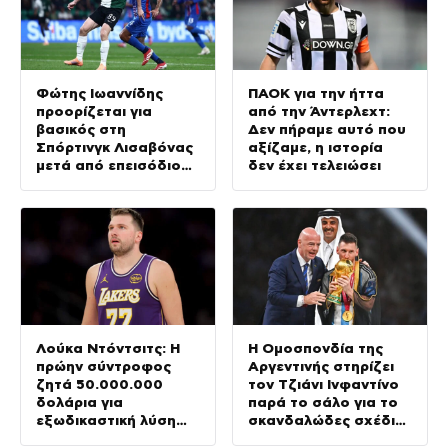
Φώτης Ιωαννίδης
ΠΑΟΚ για την ήττα
προορίζεται για
από την Άντερλεχτ:
βασικός στη
Δεν πήραμε αυτό που
Σπόρτινγκ Λισαβόνας
αξίζαμε, η ιστορία
μετά από επεισόδιο
δεν έχει τελειώσει
των Μπόρζες –
Σουάρες
Λούκα Ντόντσιτς: Η
Η Ομοσπονδία της
πρώην σύντροφος
Αργεντινής στηρίζει
ζητά 50.000.000
τον Τζιάνι Ινφαντίνο
δολάρια για
παρά το σάλο για το
εξωδικαστική λύση
σκανδαλώδες σχέδιό
της επιμέλειας των
του