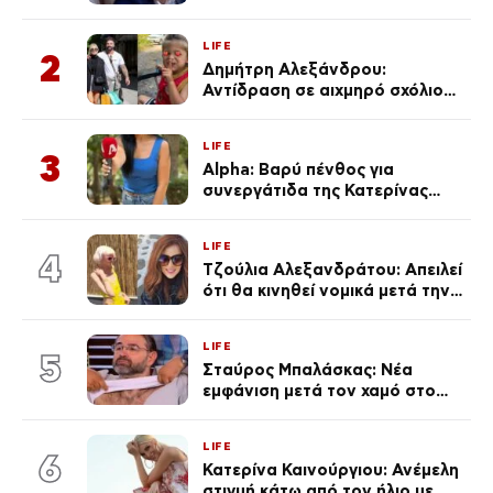
μαγιό σε παραλία στην
Κεφαλονιά
LIFE
2
Δημήτρη Αλεξάνδρου:
Αντίδραση σε αιχμηρό σχόλιο
για την Τούνη με αφορμή το
μεγάλωμα του Πάρη
LIFE
3
Alpha: Βαρύ πένθος για
συνεργάτιδα της Κατερίνας
Καινούργιου – «Κουράστηκες
πολύ… Απόψε είσαι στα χέρια
LIFE
του Θεού»
4
Τζούλια Αλεξανδράτου: Απειλεί
ότι θα κινηθεί νομικά μετά την
ανάρτηση της Δημουλίδου
LIFE
5
Σταύρος Μπαλάσκας: Νέα
εμφάνιση μετά τον χαμό στο
«Πρωινό» (Φωτογραφία)
LIFE
6
Κατερίνα Καινούργιου: Ανέμελη
στιγμή κάτω από τον ήλιο με