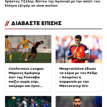
Χρήστος Τζόλης: Βίντεο της Άρσεναλ με την ασίστ του
Έλληνα εξτρέμ σε slow motion
//
ΔΙΑΒΑΣΤΕ ΕΠΙΣΗΣ
Conference League:
Μπαρτσελόνα έδωσε
Μάριους Κράιγκερ
τα χέρια με τον Ρόδρι
Λιντ της Ρούναβικ
– Απομένει η
παίζει χωρίς χέρι,
συμφωνία με την
σκόραρε και έγινε
Μάντσεστερ Σίτι
παράδειγμα προς
μίμηση