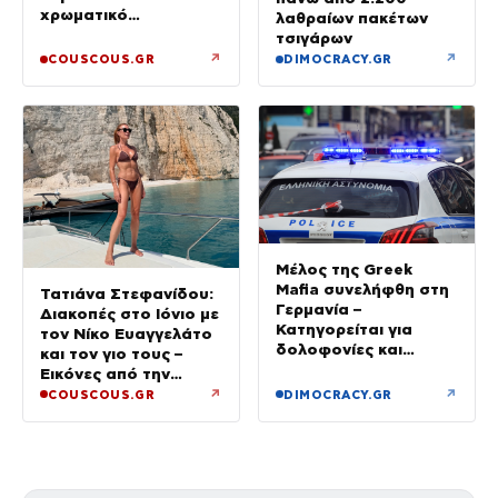
χρωματικό
λαθραίων πακέτων
συνδυασμό με mix n’
τσιγάρων
match μοτίβα
↗
↗
COUSCOUS.GR
DIMOCRACY.GR
Μέλος της Greek
Mafia συνελήφθη στη
Τατιάνα Στεφανίδου:
Γερμανία –
Διακοπές στο Ιόνιο με
Κατηγορείται για
τον Νίκο Ευαγγελάτο
δολοφονίες και
και τον γιο τους –
συμβόλαια θανάτου
Εικόνες από την
Κεφαλονιά
↗
↗
COUSCOUS.GR
DIMOCRACY.GR