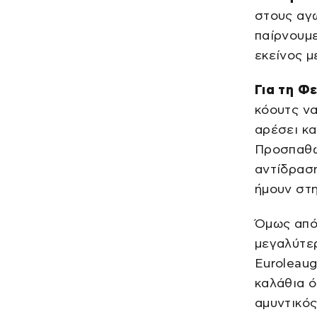
στους αγώ
παίρνουμε
εκείνος μ
Για τη Φ
κόουτς να
αρέσει κα
Προσπαθώ 
αντίδραση
ήμουν στη
Όμως από 
μεγαλύτερ
Euroleaug
καλάθια ό
αμυντικός