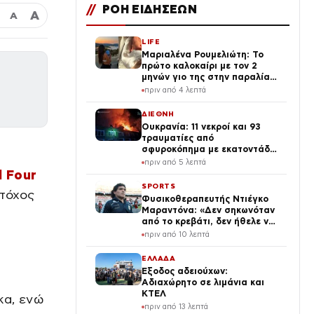
//
ΡΟΗ ΕΙΔΗΣΕΩΝ
Α
Α
LIFE
Μαριαλένα Ρουμελιώτη: Το
πρώτο καλοκαίρι με τον 2
μηνών γιο της στην παραλία
και το τρυφερό βίντεο
πριν από 4 λεπτά
ΔΙΕΘΝΗ
Ουκρανία: 11 νεκροί και 93
τραυματίες από
σφυροκόπημα με εκατοντάδες
drones, βόμβες και
πριν από 5 λεπτά
πυραύλους
l Four
SPORTS
στόχος
Φυσικοθεραπευτής Ντιέγκο
Μαραντόνα: «Δεν σηκωνόταν
από το κρεβάτι, δεν ήθελε να
φάει, ούτε να πλυθεί»
πριν από 10 λεπτά
ΕΛΛΑΔΑ
Έξοδος αδειούχων:
Αδιαχώρητο σε λιμάνια και
ΚΤΕΛ
κα, ενώ
πριν από 13 λεπτά