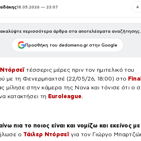
παδάκης
18.05.2026 — 23:07
Α
ακαλύψτε περισσότερα άρθρα στα αποτελέσματα αναζήτησης.
Προσθήκη του dedomeno.gr στην Google
 Ντόρσεϊ
τέσσερις μέρες πριν τον ημιτελικό του
ύ με τη Φενερμπαχτσέ (22/05/26, 18:00) στο
Fina
ς μίλησε στην κάμερα της Nova και τόνισε ότι ο 
 να κατακτήσει τη
Euroleague
.
νω πια το ποιος είναι και νομίζω και εκείνος με
δήλωσε ο
Τάιλερ Ντόρσεϊ
για τον Γιώργο Μπαρτζώ