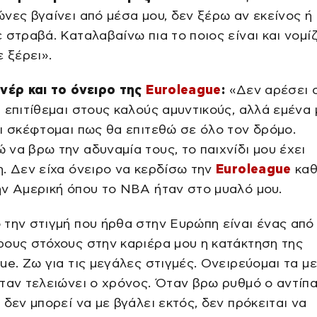
νες βγαίνει από μέσα μου, δεν ξέρω αν εκείνος ή
 στραβά. Καταλαβαίνω πια το ποιος είναι και νομί
ε ξέρει».
ενέρ και το όνειρο της
Euroleague
:
«Δεν αρέσει 
 επιτίθεμαι στους καλούς αμυντικούς, αλλά εμένα
ι σκέφτομαι πως θα επιτεθώ σε όλο τον δρόμο.
να βρω την αδυναμία τους, το παιχνίδι μου έχει
. Δεν είχα όνειρο να κερδίσω την
Euroleague
κα
ν Αμερική όπου το ΝΒΑ ήταν στο μυαλό μου.
την στιγμή που ήρθα στην Ευρώπη είναι ένας από
ους στόχους στην καριέρα μου η κατάκτηση της
ue. Ζω για τις μεγάλες στιγμές. Ονειρεύομαι τα μ
ταν τελειώνει ο χρόνος. Όταν βρω ρυθμό ο αντίπ
 δεν μπορεί να με βγάλει εκτός, δεν πρόκειται να