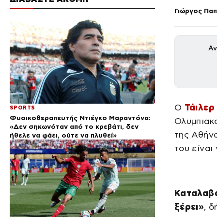
Γιώργος Πα
Αν
Ο
Τάιλερ
SPORTS
Φυσικοθεραπευτής Ντιέγκο Μαραντόνα:
Ολυμπιακο
«Δεν σηκωνόταν από το κρεβάτι, δεν
της Αθήνα
ήθελε να φάει, ούτε να πλυθεί»
του είναι
Καταλαβαί
ξέρει»
, 