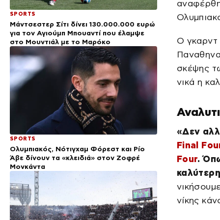
αναφέρθηκ
SPORTS
Ολυμπιακο
Μάντσεστερ Σίτι δίνει 130.000.000 ευρώ
για τον Αγιούμπ Μπουαντί που έλαμψε
Ο γκαρντ 
στο Μουντιάλ με το Μαρόκο
Παναθηνα
σκέψης τω
νικά η κα
Αναλυτι
«Δεν αλλ
SPORTS
Final Fou
Ολυμπιακός, Νότιγχαμ Φόρεστ και Ρίο
Άβε δίνουν τα «κλειδιά» στον Ζοφρέ
Four
. Όπ
Μονκάντα
καλύτερ
νικήσουμε
νίκης κάν