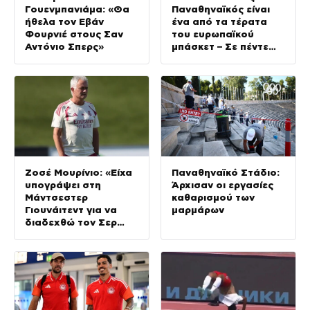
Γουενμπανιάμα: «Θα
Παναθηναϊκός είναι
ήθελα τον Εβάν
ένα από τα τέρατα
Φουρνιέ στους Σαν
του ευρωπαϊκού
Αντόνιο Σπερς»
μπάσκετ – Σε πέντε
χρόνια θα τον βλέπω
σαν οπαδός» (vid)
Ζοσέ Μουρίνιο: «Είχα
Παναθηναϊκό Στάδιο:
υπογράψει στη
Άρχισαν οι εργασίες
Μάντσεστερ
καθαρισμού των
Γιουνάιτεντ για να
μαρμάρων
διαδεχθώ τον Σερ
Άλεξ Φέργκιουσον,
αλλά επέλεξα την
Τσέλσι»