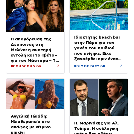
Ιδιοκτήτης beach bar
Η απαγόρευση της
στην Πάρο για τον
Δέσποινας στη
γονέα του παιδιού
Μελίνα: η αυστηρή
που πνίγηκε: Είχε
εντολή και το «βέτο»
ξαναέρθει πριν έναν
για τον Μάστορα – Τα
μήνα και
τηλεφωνήματα που
↗
↗
COUSCOUS.GR
DIMOCRACY.GR
προσπαθήσαμε να τον
αναστάτωσαν το
διώξουμε
καλοκαίρι της
Αγγελική Ηλιάδη:
Ηλιοθεραπεία στο
Π. Μαρινάκης για Αλ.
σκάφος με κίτρινο
Τσίπρα: Η συλλογική
μπικίνι
μνήμη δεν σβήνει