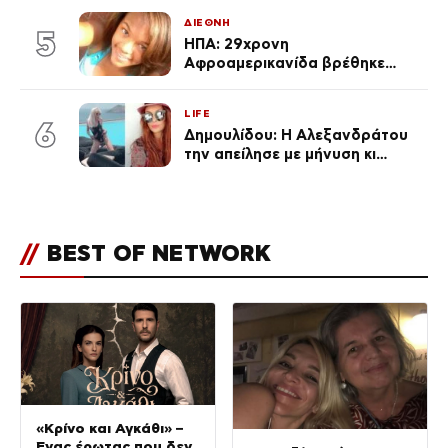
ΔΙΕΘΝΗ
5
ΗΠΑ: 29χρονη
Αφροαμερικανίδα βρέθηκε
απαγχονισμένη σε δέντρο στον
Μισισιπή
LIFE
6
Δημουλίδου: Η Αλεξανδράτου
την απείλησε με μήνυση κι
εκείνη απαντά – «Δεν σε
αναγνώρισα, όταν κατάλαβα
ποια είσαι σοκαρίστικα»
//
BEST OF NETWORK
«Κρίνο και Αγκάθι» –
Ένας έρωτας που δεν