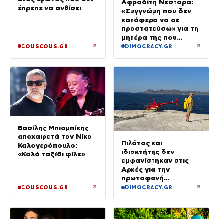
Αφροδίτη Νέστορα:
έπρεπε να ανθίσει
«Συγγνώμη που δεν
κατάφερα να σε
προστατεύσω» για τη
μητέρα της που
σκοτώθηκε στην
↗
↗
COUSCOUS.GR
DIMOCRACY.GR
εμπρηστική επίθεση
στη Θεσσαλονίκη
Βασίλης Μπισμπίκης
αποχαιρετά τον Νίκο
Πιλότος και
Καλογερόπουλο:
ιδιοκτήτης δεν
«Καλό ταξίδι φίλε»
εμφανίστηκαν στις
Αρχές για την
πρωτοφανή
προσγείωση του
↗
↗
COUSCOUS.GR
DIMOCRACY.GR
ελικοπτέρου στο
Σαρακήνικο