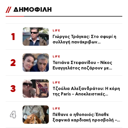
//
ΔΗΜΟΦΙΛΗ
LIFE
1
Γιώργος Τράγκας: Στο σφυρί η
συλλογή πανάκριβων
αυτοκινήτων του – Ζαλίζουν τα
ποσά
LIFE
2
Τατιάνα Στεφανίδου – Νίκος
Ευαγγελάτος ποζάρουν με
μαγιό σε παραλία στην
Κεφαλονιά
LIFE
3
Τζούλια Αλεξανδράτου: Η κόρη
της Paris – Αποκλειστικές
φωτογραφίες
LIFE
4
Πέθανε ο ηθοποιός: Έπαθε
ξαφνικά καρδιακή προσβολή – Η
ανακοίνωση της συζύγου του