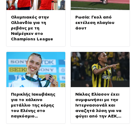
Ολυμπιακός στην
Ρωσία: Γκολ από
Ολλανδία για τη
εκτέλεση πλαγίου
ρεβάνς με τη
άουτ
Ναϊμέγκεν στο
Champions League
Περικλής Ιακωβάκης
Νίκλας Ελίασον έχει
για το χάλκινο
συμφωνήσει με την
μετάλλιο της κόρης
Ιντερνασιονάλ και
του Ελένης στο
αναζητά λύση για να
παγκόσμιο
φύγει από την ΑΕΚ,
πρωτάθλημα στίβου
γράφουν στη
Κ20
Βραζιλία