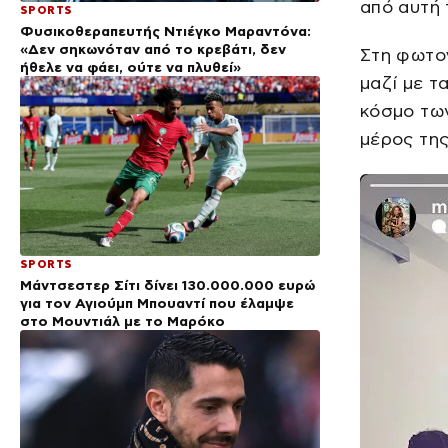
από αυτή 
SPORTS
Φυσικοθεραπευτής Ντιέγκο Μαραντόνα:
«Δεν σηκωνόταν από το κρεβάτι, δεν
Στη φωτογ
ήθελε να φάει, ούτε να πλυθεί»
μαζί με τ
κόσμο των
μέρος της
SPORTS
Μάντσεστερ Σίτι δίνει 130.000.000 ευρώ
για τον Αγιούμπ Μπουαντί που έλαμψε
στο Μουντιάλ με το Μαρόκο