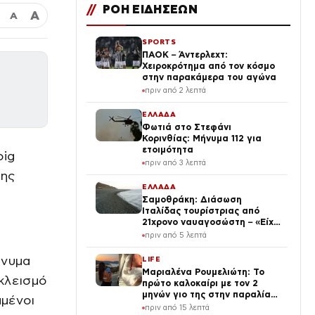
//
ΡΟΗ ΕΙΔΗΣΕΩΝ
Α
Α
SPORTS
ΠΑΟΚ – Άντερλεχτ:
Χειροκρότημα από τον κόσμο
στην παρακάμερα του αγώνα
πριν από 2 λεπτά
ΕΛΛΑΔΑ
Φωτιά στο Στεφάνι
Κορινθίας: Μήνυμα 112 για
ετοιμότητα
oig
πριν από 3 λεπτά
της
ΕΛΛΑΔΑ
Σαμοθράκη: Διάσωση
Ιταλίδας τουρίστριας από
21χρονο ναυαγοσώστη – «Είχε
νερό στα πνευμόνια, της
πριν από 5 λεπτά
δώσαμε οξυγόνο»
ήνυμα
LIFE
Μαριαλένα Ρουμελιώτη: Το
κλεισμό
πρώτο καλοκαίρι με τον 2
μηνών γιο της στην παραλία
μμένοι
και το τρυφερό βίντεο
πριν από 15 λεπτά