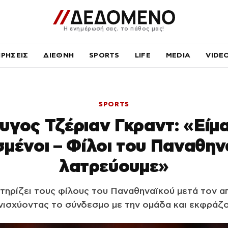
Η ενημέρωσή σας, το πάθος μας!
ΙΡΗΣΕΙΣ
ΔΙΕΘΝΗ
SPORTS
LIFE
MEDIA
VIDE
SPORTS
υγος Τζέριαν Γκραντ: «Είμ
μένοι – Φίλοι του Παναθην
λατρεύουμε»
στηρίζει τους φίλους του Παναθηναϊκού μετά τον α
νισχύοντας το σύνδεσμο με την ομάδα και εκφράζ