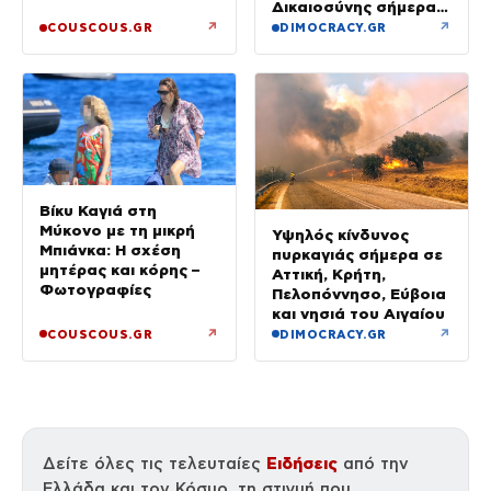
στιγμές στην παραλία
Δικαιοσύνης σήμερα –
Τα στοιχεία που την
↗
↗
COUSCOUS.GR
DIMOCRACY.GR
«πρόδωσαν» και οι
ρόλοι
Βίκυ Καγιά στη
Μύκονο με τη μικρή
Υψηλός κίνδυνος
Μπιάνκα: Η σχέση
πυρκαγιάς σήμερα σε
μητέρας και κόρης –
Αττική, Κρήτη,
Φωτογραφίες
Πελοπόννησο, Εύβοια
και νησιά του Αιγαίου
↗
↗
COUSCOUS.GR
DIMOCRACY.GR
Ειδήσεις
Δείτε όλες τις τελευταίες
από την
Ελλάδα και τον Κόσμο, τη στιγμή που