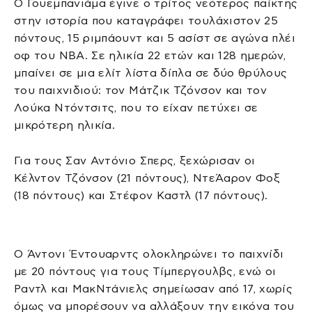
Ο Γουεμπανιάμα έγινε ο τρίτος νεότερος παίκτης
στην ιστορία που καταγράφει τουλάχιστον 25
πόντους, 15 ριμπάουντ και 5 ασίστ σε αγώνα πλέι
οφ του NBA. Σε ηλικία 22 ετών και 128 ημερών,
μπαίνει σε μια ελίτ λίστα δίπλα σε δύο θρύλους
του παιχνιδιού: τον Μάτζικ Τζόνσον και τον
Λούκα Ντόντσιτς, που το είχαν πετύχει σε
μικρότερη ηλικία.
Για τους Σαν Αντόνιο Σπερς, ξεχώρισαν οι
Κέλντον Τζόνσον (21 πόντους), ΝτεΆαρον Φοξ
(18 πόντους) και Στέφον Καστλ (17 πόντους).
Ο Άντονι Έντουαρντς ολοκληρώνει το παιχνίδι
με 20 πόντους για τους Τίμπεργουλβς, ενώ οι
Ραντλ και ΜακΝτάνιελς σημείωσαν από 17, χωρίς
όμως να μπορέσουν να αλλάξουν την εικόνα του