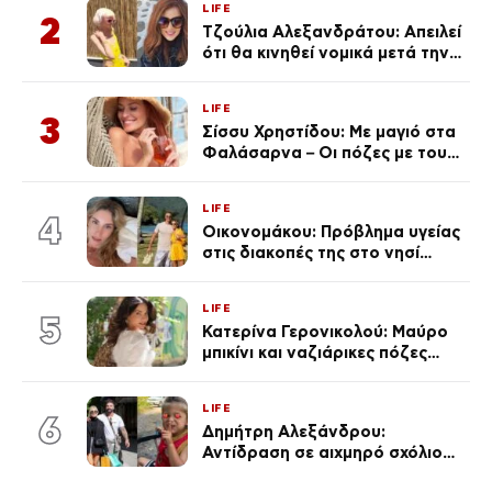
LIFE
2
Τζούλια Αλεξανδράτου: Απειλεί
ότι θα κινηθεί νομικά μετά την
ανάρτηση της Δημουλίδου
LIFE
3
Σίσσυ Χρηστίδου: Με μαγιό στα
Φαλάσαρνα – Οι πόζες με τους
διάσημους φίλους της
(φωτογραφίες & βίντεο)
LIFE
4
Οικονομάκου: Πρόβλημα υγείας
στις διακοπές της στο νησί
Μπόρα Μπόρα – «Έσκασε όλη η
κούραση του χειμώνα»
LIFE
5
Κατερίνα Γερονικολού: Μαύρο
μπικίνι και ναζιάρικες πόζες
(φωτογραφίες)
LIFE
6
Δημήτρη Αλεξάνδρου:
Αντίδραση σε αιχμηρό σχόλιο
για την Τούνη με αφορμή το