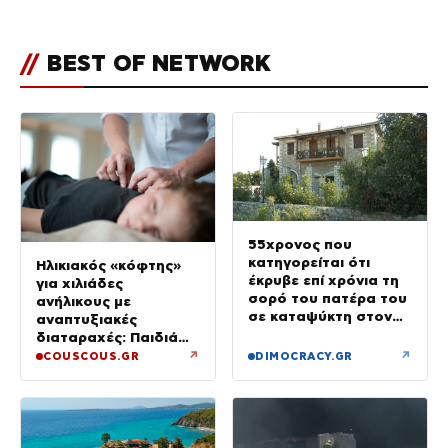
μεγάλωμα του Πάρη
//
BEST OF NETWORK
55χρονος που
κατηγορείται ότι
Ηλικιακός «κόφτης»
έκρυβε επί χρόνια τη
για χιλιάδες
σορό του πατέρα του
ανήλικους με
σε καταψύκτη στον
αναπτυξιακές
ανακριτή – Τα πρώτα
διαταραχές: Παιδιά
του λόγια στους
ενός κατώτερου θεού
↗
↗
COUSCOUS.GR
DIMOCRACY.GR
αστυνομικούς