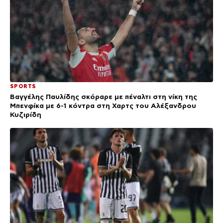
SPORTS
Βαγγέλης Παυλίδης σκόραρε με πέναλτι στη νίκη της
Μπενφίκα με 6-1 κόντρα στη Χαρτς του Αλέξανδρου
Κυζιρίδη