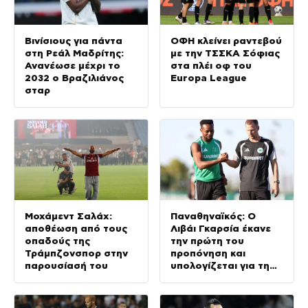
Βινίσιους για πάντα
ΟΦΗ κλείνει ραντεβού
στη Ρεάλ Μαδρίτης:
με την ΤΣΣΚΑ Σόφιας
Ανανέωσε μέχρι το
στα πλέι οφ του
2032 ο Βραζιλιάνος
Europa League
σταρ
Μοχάμεντ Σαλάχ:
Παναθηναϊκός: Ο
αποθέωση από τους
Λιβάι Γκαρσία έκανε
οπαδούς της
την πρώτη του
Τράμπζονσπορ στην
προπόνηση και
παρουσίασή του
υπολογίζεται για τη
ρεβάνς με την ΤΣΣΚΑ
1948