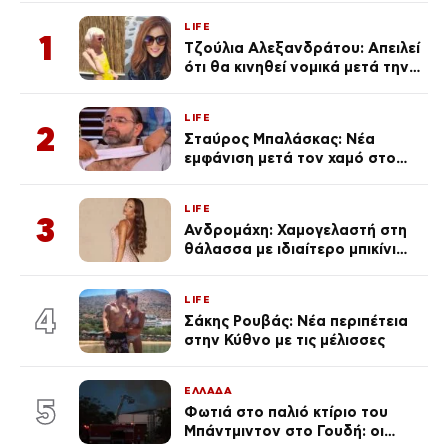
LIFE
1
Τζούλια Αλεξανδράτου: Απειλεί
ότι θα κινηθεί νομικά μετά την
ανάρτηση της Δημουλίδου
LIFE
2
Σταύρος Μπαλάσκας: Νέα
εμφάνιση μετά τον χαμό στο
«Πρωινό» (Φωτογραφία)
LIFE
3
Ανδρομάχη: Χαμογελαστή στη
θάλασσα με ιδιαίτερο μπικίνι
μετά τον χωρισμό της
(φωτογραφία)
LIFE
4
Σάκης Ρουβάς: Νέα περιπέτεια
στην Κύθνο με τις μέλισσες
ΕΛΛΑΔΑ
5
Φωτιά στο παλιό κτίριο του
Μπάντμιντον στο Γουδή: οι