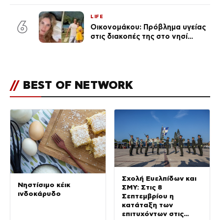
δικηγόροι των κατηγορουμένων
λένε «Η δικογραφία περιέχει
LIFE
πλήθος ελλείψεων και σοβαρών
6
Οικονομάκου: Πρόβλημα υγείας
κενών»
στις διακοπές της στο νησί
Μπόρα Μπόρα – «Έσκασε όλη η
κούραση του χειμώνα»
//
BEST OF NETWORK
Σχολή Ευελπίδων και
Νηστίσιμο κέικ
ΣΜΥ: Στις 8
ινδοκάρυδο
Σεπτεμβρίου η
κατάταξη των
επιτυχόντων στις