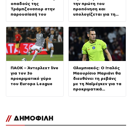
οπαδούς της
την πρώτη του
Τράμπζονσπορ στην
προπόνηση και
παρουσίασή του
υπολογίζεται για τη
ρεβάνς με την ΤΣΣΚΑ
1948
ΠΑΟΚ – Άντερλεχτ live
Ολυμπιακός: Ο Ιταλός
για τον 3ο
Μαουρίσιο Μαριάνι θα
προκριματικό γύρο
διευθύνει τη ρεβάνς
του Europa League
με τη Ναϊμέγκεν για τα
προκριματικά
Champions League
//
ΔΗΜΟΦΙΛΗ