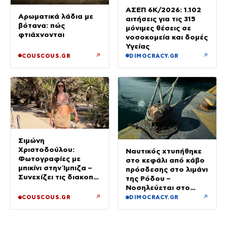
ΑΣΕΠ 6Κ/2026: 1.102
Αρωματικά λάδια με
αιτήσεις για τις 315
βότανα: πώς
μόνιμες θέσεις σε
φτιάχνονται
νοσοκομεία και δομές
Υγείας
↗
↗
COUSCOUS.GR
DIMOCRACY.GR
Σιμώνη
Χριστοδούλου:
Ναυτικός χτυπήθηκε
Φωτογραφίες με
στο κεφάλι από κάβο
μπικίνι στην Ίμπιζα –
πρόσδεσης στο λιμάνι
Συνεχίζει τις διακοπές
της Ρόδου –
της με τον σύζυγό
Νοσηλεύεται στο
της, Αντρέα Γεωργίου
νοσοκομείο
↗
↗
COUSCOUS.GR
DIMOCRACY.GR