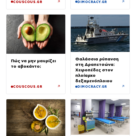
Στρατιωτικές Σχολές
↗
↗
COUSCOUS.GR
DIMOCRACY.GR
Θαλάσσια ρύπανση
Πώς να μην μαυρίζει
στη Δραπετσώνα:
το αβοκάντο;
Χειροπέδες στον
πλοίαρχο
δεξαμενόπλοιου
↗
↗
COUSCOUS.GR
DIMOCRACY.GR