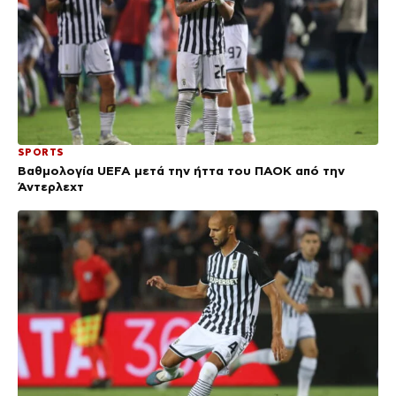
SPORTS
Βαθμολογία UEFA μετά την ήττα του ΠΑΟΚ από την
Άντερλεχτ