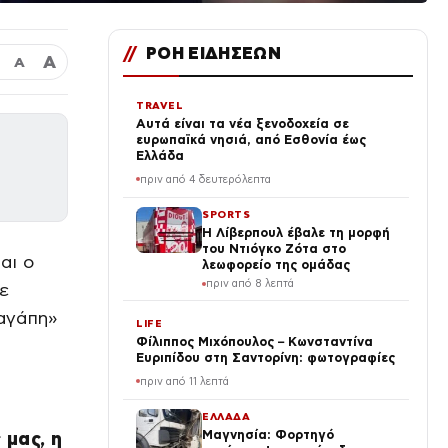
//
ΡΟΗ ΕΙΔΗΣΕΩΝ
Α
Α
TRAVEL
Αυτά είναι τα νέα ξενοδοχεία σε
ευρωπαϊκά νησιά, από Εσθονία έως
Ελλάδα
πριν από 4 δευτερόλεπτα
SPORTS
Η Λίβερπουλ έβαλε τη μορφή
του Ντιόγκο Ζότα στο
αι ο
λεωφορείο της ομάδας
πριν από 8 λεπτά
ε
 αγάπη»
LIFE
Φίλιππος Μιχόπουλος – Κωνσταντίνα
Ευριπίδου στη Σαντορίνη: φωτογραφίες
πριν από 11 λεπτά
ΕΛΛΑΔΑ
Μαγνησία: Φορτηγό
 μας, η