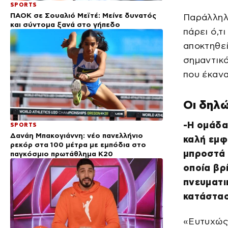
SPORTS
ΠΑΟΚ σε Σουαλιό Μεϊτέ: Μείνε δυνατός
Παράλληλα
και σύντομα ξανά στο γήπεδο
πάρει ό,τ
αποκτηθεί
σημαντικό
που έκαν
Οι δηλώ
-Η oμάδα
SPORTS
Δανάη Μπακογιάννη: νέο πανελλήνιο
καλή εμφ
ρεκόρ στα 100 μέτρα με εμπόδια στο
μπροστά 
παγκόσμιο πρωτάθλημα Κ20
οποία βρ
πνευματι
κατάστασ
«Ευτυχώς 