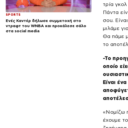
τρία γκολ
Πάντα είν
SPORTS
σου. Είνα
Ενές Καντέρ δήλωσε συμμετοχή στο
ντραφτ του WNBA και προκάλεσε σάλο
μιλάμε γι
στα social media
Θα πάμε 
το αποτέ
-Το προη
οποίο εί
ουσιαστι
Είναι ένα
αποφύγετ
αποτέλεσ
«Νομίζω π
έχουμε το