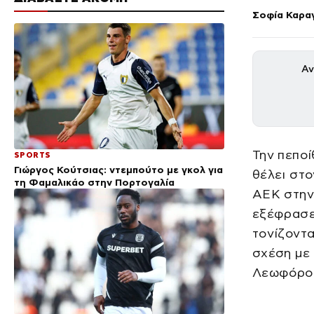
Σοφία Καρα
Αν
Την πεποί
SPORTS
Γιώργος Κούτσιας: ντεμπούτο με γκολ για
θέλει στο
τη Φαμαλικάο στην Πορτογαλία
ΑΕΚ στην 
εξέφρασε
τονίζοντα
σχέση με 
Λεωφόρο