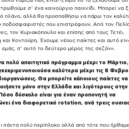
 αλλά νομίζω πως είναι η ώρα να τα ξεχάσουμε αυ
τρωθούμε σ’ ένα καινούργιο παιχνίδι. Μπορεί να 
κό πλάνο, αλλά θα προσπαθήσω να πάρω τον καλύ
 ποδοσφαιριστές που επιστρέφουν. Από τον Πελίσ
ες, τον Κυριακόπουλο και επίσης από τους Τετέι,
 και Κοντούρη. Έχουμε νέους παίκτες και αυτό είν
α εμάς, σ’ αυτό το δεύτερο μέρος της σεζόν».
να πολύ απαιτητικό πρόγραμμα μέχρι το Μάρτιο,
γκεκριμενοποιούσα καλύτερα μέχρι τις 8 Φεβρ
 διοργανώσεις. Θα μπορείτε κάποιους παίκτες να
οιήσετε μόνο στην Ελλάδα και λιγότερους στην
Πόσο δύσκολο είναι για έναν προπονητή να
νει ένα διαφορετικό rotation, ανά τρεις ουσια
αι πάντα πολύ περίπλοκο αλλά από τότε που ήρθαμ