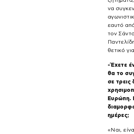
ζητήματα,
να συγκεν
αγωνιστι
εαυτό από
τον Σάντσ
Παντελίδη
θετικό γι
-Έχετε έ
θα το συ
σε τρεις
χρησιμοπ
Ευρώπη. 
διαμορφώ
ημέρες;
«Ναι, είν