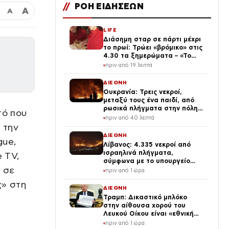
//
ΡΟΗ ΕΙΔΗΣΕΩΝ
Α
Α
LIFE
Διάσημη σταρ σε πάρτι μέχρι
το πρωί: Τρώει «βρόμικο» στις
4.30 τα ξημερώματα – «Το
πρωινό των πρωταθλητών»
πριν από 19 λεπτά
(Βίντεο)
ΔΙΕΘΝΗ
Ουκρανία: Τρεις νεκροί,
μεταξύ τους ένα παιδί, από
ρωσικά πλήγματα στην πόλη
τό που
Μπροβαρί – Πάνω από δέκα
πριν από 40 λεπτά
ισχυρές εκρήξεις στο Κίεβο
ε την
ΔΙΕΘΝΗ
gue,
Λίβανος: 4.335 νεκροί από
ισραηλινά πλήγματα,
 TV,
σύμφωνα με το υπουργείο
, σε
Υγείας
πριν από 1 ώρα
ς» στη
ΔΙΕΘΝΗ
Τραμπ: Δικαστικό μπλόκο
στην αίθουσα χορού του
Λευκού Οίκου είναι «εθνική
ντροπή»
πριν από 1 ώρα