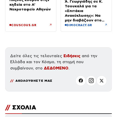
Ά. Γεωργιάδης σε Κ.
κηδεία στο Α’
Τσουκαλά για τα
Νεκροταφείο Αθηνών
«Σπιτάκια
Ανακύκλωσης»: Να
μην διαβάζουν στο
ΠΑΣΟΚ μόνο όσα
↗
↗
COUSCOUS.GR
DIMOCRACY.GR
εξυπηρετούν το
πολιτικό τους
αφήγημα
Ειδήσεις
Δείτε όλες τις τελευταίες
από την
Ελλάδα και τον Κόσμο, τη στιγμή που
ΔΕΔΟΜΕΝΟ
συμβαίνουν, στο
.
ΑΚΟΛΟΥΘΗΣΤΕ ΜΑΣ
//
ΣΧΟΛΙΑ