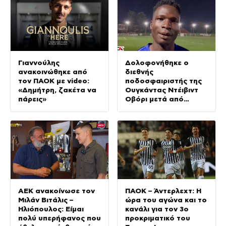
Γιαννούλης
Δολοφονήθηκε ο
ανακοινώθηκε από
διεθνής
τον ΠΑΟΚ με video:
ποδοσφαιριστής της
«Δημήτρη, ζακέτα να
Ουγκάντας Ντέιβιντ
πάρεις»
Οβόρι μετά από
επίθεση ληστών
ΑΕΚ ανακοίνωσε τον
ΠΑΟΚ – Άντερλεχτ: Η
Μιλάν Βιτάλις –
ώρα του αγώνα και το
Ηλιόπουλος: Είμαι
κανάλι για τον 3ο
πολύ υπερήφανος που
προκριματικό του