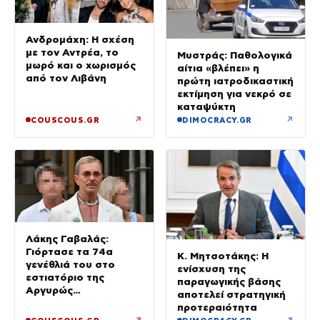
Ανδρομάχη: Η σχέση
με τον Αντρέα, το
Μυστράς: Παθολογικά
μωρό και ο χωρισμός
αίτια «βλέπει» η
από τον Λιβάνη
πρώτη ιατροδικαστική
εκτίμηση για νεκρό σε
καταψύκτη
↗
↗
COUSCOUS.GR
DIMOCRACY.GR
Λάκης Γαβαλάς:
Γιόρτασε τα 74α
Κ. Μητσοτάκης: Η
γενέθλιά του στο
ενίσχυση της
εστιατόριο της
παραγωγικής βάσης
Αργυρώς
αποτελεί στρατηγική
Μπαρμπαρίγου με
προτεραιότητα
αγαπημένους φίλους