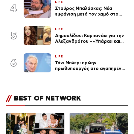
LIFE
απαρατήρητη
4
Σταύρος Μπαλάσκας: Νέα
εμφάνιση μετά τον χαμό στο
«Πρωινό» (Φωτογραφία)
LIFE
5
Δημουλίδου: Καμπανάκι για την
Αλεξανδράτου – «Υπάρχει και
ένα μικρό παιδί πίσω που
χρειάζεται τη μάνα του»
LIFE
6
Τόνι Μπλερ: πρώην
πρωθυπουργός στο αγαπημένο
του Πόρτο Χέλι
//
BEST OF NETWORK