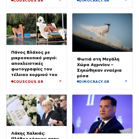
↗
↗
COUSCOUS.GR
DIMOCRACY.GR
Πάνος Βλάχος με
μικροσκοπικό μαγιό:
Φωτιά στη Μεγάλη
αποκλειστικές
Χώρα Αγρινίου –
φωτογραφίες του
Σηκώθηκαν εναέρια
τέλειου κορμιού του
μέσα
↗
↗
COUSCOUS.GR
DIMOCRACY.GR
Λάκης Χαλκιάς:
Πλήθος κόσμου στην