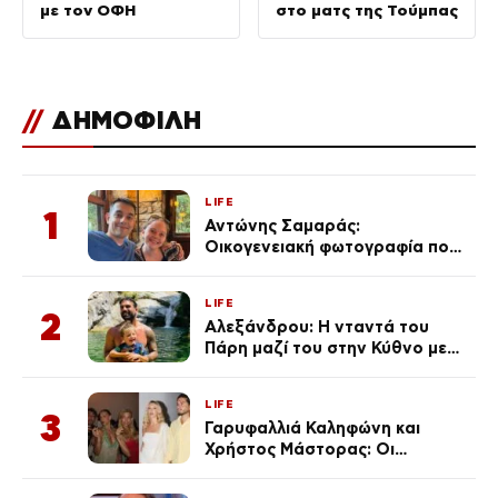
με τον ΟΦΗ
στο ματς της Τούμπας
//
ΔΗΜΟΦΙΛΗ
LIFE
1
Αντώνης Σαμαράς:
Οικογενειακή φωτογραφία που
ανάρτησε ο γιος του λίγο πριν
από την επέτειο θανάτου της
LIFE
Λένας
2
Αλεξάνδρου: Η νταντά του
Πάρη μαζί του στην Κύθνο με
τον μικρό και την Ελληνίδου
(Φωτογραφίες)
LIFE
3
Γαρυφαλλιά Καληφώνη και
Χρήστος Μάστορας: Οι
χωριστές διακοπές και η
επέτειος που φέτος πέρασε