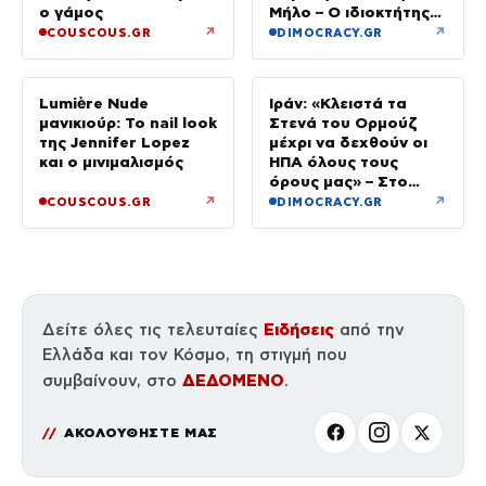
ο γάμος
Μήλο – Ο ιδιοκτήτης
κατέβηκε για μπάνιο
↗
↗
COUSCOUS.GR
DIMOCRACY.GR
Lumière Nude
Ιράν: «Κλειστά τα
μανικιούρ: Το nail look
Στενά του Ορμούζ
της Jennifer Lopez
μέχρι να δεχθούν οι
και ο μινιμαλισμός
ΗΠΑ όλους τους
όρους μας» – Στο
τραπέζι συμφωνία για
↗
↗
COUSCOUS.GR
DIMOCRACY.GR
το άνοιγμα
Ειδήσεις
Δείτε όλες τις τελευταίες
από την
Ελλάδα και τον Κόσμο, τη στιγμή που
ΔΕΔΟΜΕΝΟ
συμβαίνουν, στο
.
ΑΚΟΛΟΥΘΗΣΤΕ ΜΑΣ