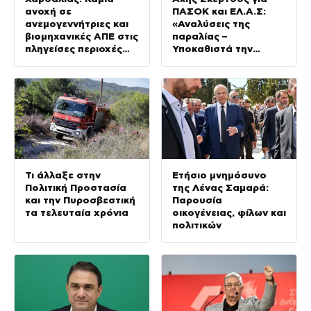
ανοχή σε
ΠΑΣΟΚ και ΕΛ.Α.Σ:
ανεμογεννήτριες και
«Αναλύσεις της
βιομηχανικές ΑΠΕ στις
παραλίας –
πληγείσες περιοχές
Υποκαθιστά την
της Δυτικής Αττικής
οικονομική ανάλυση
με πολιτική
προπαγάνδα»
Τι άλλαξε στην
Ετήσιο μνημόσυνο
Πολιτική Προστασία
της Λένας Σαμαρά:
και την Πυροσβεστική
Παρουσία
τα τελευταία χρόνια
οικογένειας, φίλων και
πολιτικών