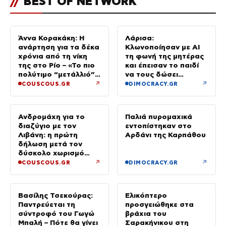
//
BEST OF NETWORK
Άννα Κορακάκη: Η
Λάρισα:
ανάρτηση για τα δέκα
Κλωνοποίησαν με AI
χρόνια από τη νίκη
τη φωνή της μητέρας
της στο Ρίο – «Το πιο
και έπεισαν το παιδί
πολύτιμο “μετάλλιό”
να τους δώσει
μου είναι η κόρη μου»
χρήματα και
↗
↗
COUSCOUS.GR
DIMOCRACY.GR
κοσμήματα
Ανδρομάχη για το
Παλιά πυρομαχικά
διαζύγιο με τον
εντοπίστηκαν στο
Λιβάνη: η πρώτη
Αρδάνι της Καρπάθου
δήλωση μετά τον
δύσκολο χωρισμό
«Όποιος έχει…»
↗
↗
COUSCOUS.GR
DIMOCRACY.GR
Βασίλης Τσεκούρας:
Ελικόπτερο
Παντρεύεται τη
προσγειώθηκε στα
σύντροφό του Γωγώ
βράχια του
Μπαλή – Πότε θα γίνει
Σαρακήνικου στη