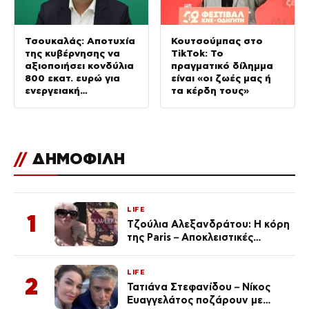
Τσουκαλάς: Αποτυχία
Κουτσούμπας στο
της κυβέρνησης να
TikTok: Το
αξιοποιήσει κονδύλια
πραγματικό δίλημμα
800 εκατ. ευρώ για
είναι «οι ζωές μας ή
ενεργειακή
τα κέρδη τους»
ανθεκτικότητα
//
ΔΗΜΟΦΙΛΗ
LIFE
1
Τζούλια Αλεξανδράτου: Η κόρη
της Paris – Αποκλειστικές
φωτογραφίες
LIFE
2
Τατιάνα Στεφανίδου – Νίκος
Ευαγγελάτος ποζάρουν με