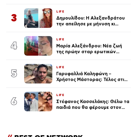
μαγιό σε παραλία στην
Κεφαλονιά
LIFE
3
Δημουλίδου: Η Αλεξανδράτου
την απείλησε με μήνυση κι
εκείνη απαντά – «Δεν σε
αναγνώρισα, όταν κατάλαβα
LIFE
ποια είσαι σοκαρίστικα»
4
Μαρία Αλεξάνδρου: Νέα ζωή
της πρώην σταρ ερωτικών
ταινιών, μητέρα ενός παιδιού με
σύντροφο επιχειρηματία
LIFE
(Φωτογραφίες)
5
Γαρυφαλλιά Καληφώνη –
Χρήστος Μάστορας: Τέλος στις
φήμες χωρισμού, όλη η αλήθεια
για τη σχέση τους
LIFE
6
Στέφανος Κασσελάκης: Θέλω τα
παιδιά που θα φέρουμε στον
κόσμο να… – Αποκάλυψη για την
οικογένεια με τον Τάιλερ