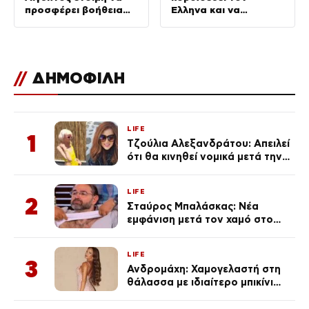
προσφέρει βοήθεια
Έλληνα και να
για τις πυρκαγιές
προκαλεί
//
ΔΗΜΟΦΙΛΗ
LIFE
1
Τζούλια Αλεξανδράτου: Απειλεί
ότι θα κινηθεί νομικά μετά την
ανάρτηση της Δημουλίδου
LIFE
2
Σταύρος Μπαλάσκας: Νέα
εμφάνιση μετά τον χαμό στο
«Πρωινό» (Φωτογραφία)
LIFE
3
Ανδρομάχη: Χαμογελαστή στη
θάλασσα με ιδιαίτερο μπικίνι
μετά τον χωρισμό της
(φωτογραφία)