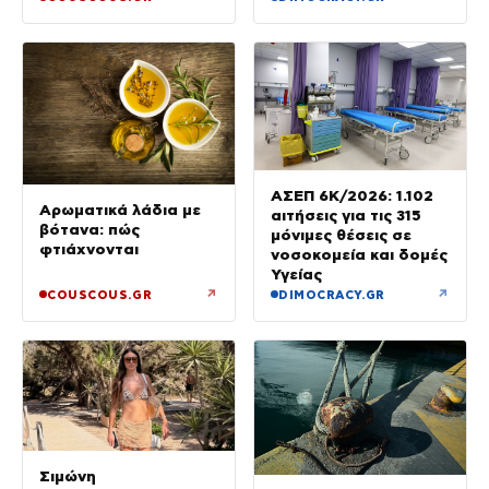
ΑΣΕΠ 6Κ/2026: 1.102
Αρωματικά λάδια με
αιτήσεις για τις 315
βότανα: πώς
μόνιμες θέσεις σε
φτιάχνονται
νοσοκομεία και δομές
Υγείας
↗
↗
COUSCOUS.GR
DIMOCRACY.GR
Σιμώνη