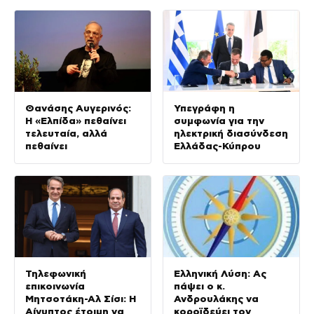
Θανάσης Αυγερινός:
Υπεγράφη η
Η «Ελπίδα» πεθαίνει
συμφωνία για την
τελευταία, αλλά
ηλεκτρική διασύνδεση
πεθαίνει
Ελλάδας-Κύπρου
Τηλεφωνική
Ελληνική Λύση: Ας
επικοινωνία
πάψει ο κ.
Μητσοτάκη-Αλ Σίσι: Η
Ανδρουλάκης να
Αίγυπτος έτοιμη να
κοροϊδεύει τον