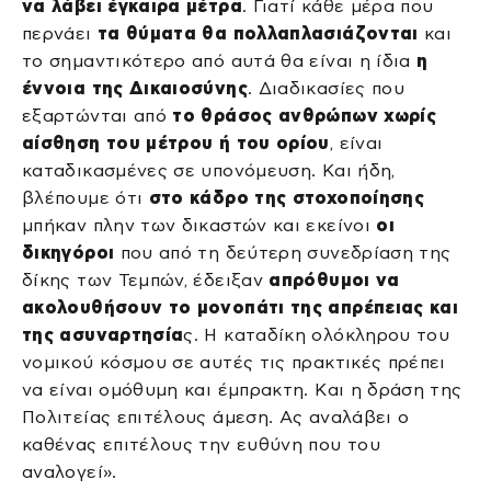
να λάβει έγκαιρα μέτρα
. Γιατί κάθε μέρα που
περνάει
τα θύματα θα πολλαπλασιάζονται
και
το σημαντικότερο από αυτά θα είναι η ίδια
η
έννοια της Δικαιοσύνης
. Διαδικασίες που
εξαρτώνται από
το θράσος ανθρώπων χωρίς
αίσθηση του μέτρου ή του ορίου
, είναι
καταδικασμένες σε υπονόμευση. Και ήδη,
βλέπουμε ότι
στο κάδρο της στοχοποίησης
μπήκαν πλην των δικαστών και εκείνοι
οι
δικηγόροι
που από τη δεύτερη συνεδρίαση της
δίκης των Τεμπών, έδειξαν
απρόθυμοι να
ακολουθήσουν το μονοπάτι της απρέπειας και
της ασυναρτησία
ς. Η καταδίκη ολόκληρου του
νομικού κόσμου σε αυτές τις πρακτικές πρέπει
να είναι ομόθυμη και έμπρακτη. Και η δράση της
Πολιτείας επιτέλους άμεση. Ας αναλάβει ο
καθένας επιτέλους την ευθύνη που του
αναλογεί».