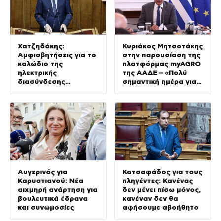
Χατζηδάκης:
Κυριάκος Μητσοτάκης
Αμφισβητήσεις για το
στην παρουσίαση της
καλώδιο της
πλατφόρμας myAGRO
ηλεκτρικής
της ΑΑΔΕ – «Πολύ
διασύνδεσης
σημαντική ημέρα για
Ελλάδας-Κύπρου
τον πρωτογενή
τομέα»
Αυγερινός για
Κατσαφάδος για τους
Καρυστιανού: Νέα
πληγέντες: Κανένας
αιχμηρή ανάρτηση για
δεν μένει πίσω μόνος,
βουλευτικά έδρανα
κανέναν δεν θα
και συνωμοσίες
αφήσουμε αβοήθητο