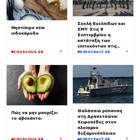
Σχολή Ευελπίδων και
Νηστίσιμο κέικ
ΣΜΥ: Στις 8
ινδοκάρυδο
Σεπτεμβρίου η
κατάταξη των
επιτυχόντων στις
Στρατιωτικές Σχολές
↗
↗
COUSCOUS.GR
DIMOCRACY.GR
Θαλάσσια ρύπανση
Πώς να μην μαυρίζει
στη Δραπετσώνα:
το αβοκάντο;
Χειροπέδες στον
πλοίαρχο
δεξαμενόπλοιου
↗
↗
COUSCOUS.GR
DIMOCRACY.GR