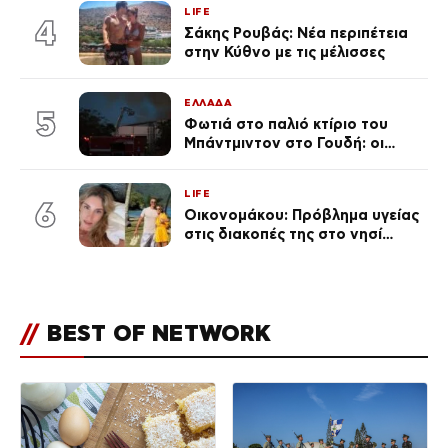
LIFE
4
Σάκης Ρουβάς: Νέα περιπέτεια
στην Κύθνο με τις μέλισσες
ΕΛΛΑΔΑ
5
Φωτιά στο παλιό κτίριο του
Μπάντμιντον στο Γουδή: οι
δικηγόροι των κατηγορουμένων
λένε «Η δικογραφία περιέχει
LIFE
πλήθος ελλείψεων και σοβαρών
6
Οικονομάκου: Πρόβλημα υγείας
κενών»
στις διακοπές της στο νησί
Μπόρα Μπόρα – «Έσκασε όλη η
κούραση του χειμώνα»
//
BEST OF NETWORK