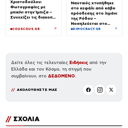
Χριστοδούλου:
Ναυτικός χτυπήθηκε
Φωτογραφίες με
στο κεφάλι από κάβο
μπικίνι στην Ίμπιζα –
πρόσδεσης στο λιμάνι
Συνεχίζει τις διακοπές
της Ρόδου –
της με τον σύζυγό
Νοσηλεύεται στο
της, Αντρέα Γεωργίου
νοσοκομείο
↗
↗
COUSCOUS.GR
DIMOCRACY.GR
Ειδήσεις
Δείτε όλες τις τελευταίες
από την
Ελλάδα και τον Κόσμο, τη στιγμή που
ΔΕΔΟΜΕΝΟ
συμβαίνουν, στο
.
ΑΚΟΛΟΥΘΗΣΤΕ ΜΑΣ
//
ΣΧΟΛΙΑ