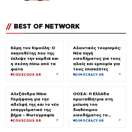
κόσμο να… – Αποκάλυψη για την
οικογένεια με τον Τάιλερ
//
BEST OF NETWORK
Κόρη του Κιμούλη: Ο
Αλιευτικός τουρισμός:
σκηνοθέτης που της
Νέα πηγή
έκλεψε την καρδιά και
εισοδήματος για τους
η σχέση πίσω από τα
αλιείς και εμπειρία για
φώτα
τους επισκέπτες
↗
↗
COUSCOUS.GR
DIMOCRACY.GR
Αλεξάνδρα Νίκα:
ΟΟΣΑ: Η Ελλάδα
Περήφανη για την
πρωταθλήτρια στη
αδελφή της και το νέο
μείωση του
επαγγελματικό της
διαθέσιμου
βήμα – Φωτογραφία
εισοδήματος το
πρώτο τρίμηνο του
↗
↗
COUSCOUS.GR
DIMOCRACY.GR
2026