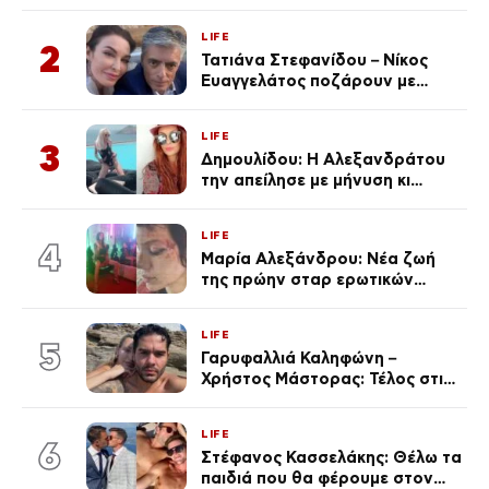
φωτογραφίες
LIFE
2
Τατιάνα Στεφανίδου – Νίκος
Ευαγγελάτος ποζάρουν με
μαγιό σε παραλία στην
Κεφαλονιά
LIFE
3
Δημουλίδου: Η Αλεξανδράτου
την απείλησε με μήνυση κι
εκείνη απαντά – «Δεν σε
αναγνώρισα, όταν κατάλαβα
LIFE
ποια είσαι σοκαρίστικα»
4
Μαρία Αλεξάνδρου: Νέα ζωή
της πρώην σταρ ερωτικών
ταινιών, μητέρα ενός παιδιού με
σύντροφο επιχειρηματία
LIFE
(Φωτογραφίες)
5
Γαρυφαλλιά Καληφώνη –
Χρήστος Μάστορας: Τέλος στις
φήμες χωρισμού, όλη η αλήθεια
για τη σχέση τους
LIFE
6
Στέφανος Κασσελάκης: Θέλω τα
παιδιά που θα φέρουμε στον