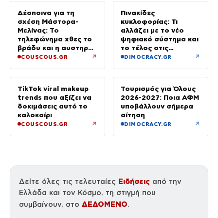
Δέσποινα για τη
Πινακίδες
σχέση Μάστορα-
κυκλοφορίας: Τι
Μελίνας: Το
αλλάζει με το νέο
τηλεφώνημα χθες το
ψηφιακό σύστημα και
βράδυ και η αυστηρή
το τέλος στις
προειδοποίηση
καθυστερήσεις
↗
↗
COUSCOUS.GR
DIMOCRACY.GR
TikTok viral makeup
Τουρισμός για Όλους
trends που αξίζει να
2026-2027: Ποια ΑΦΜ
δοκιμάσεις αυτό το
υποβάλλουν σήμερα
καλοκαίρι
αίτηση
↗
↗
COUSCOUS.GR
DIMOCRACY.GR
Ειδήσεις
Δείτε όλες τις τελευταίες
από την
Ελλάδα και τον Κόσμο, τη στιγμή που
ΔΕΔΟΜΕΝΟ
συμβαίνουν, στο
.