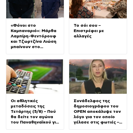
«Φόνοι στο
Το σόι σου –
Καμπαναριό»: Μάρθα
Επιστρέφει με
Λαμπίρη-Φεντόρουφ
αλλαγές
και Τζωρτζίνα Λιώση
μπαίνουν στο
μοναστήρι
Οι αθλητικές
Συνάδελφος της
μεταδόσεις της
δημοσιογράφου του
Τετάρτης (5/8) – Πού
OPEN αποκάλυψε τον
θα δείτε τον αγώνα
λόγο για τον οποίο
του Παναθηναϊκού για
γέλασε στις φωτιές –
τα προκριματικά του
Την στηρίζουν και οι
Conference League
πυροσβέστες