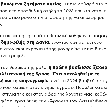
βανόμενα ζητήματα υγείας
, με πιο σοβαρό περι
αση στη σπονδυλική στήλη το 2023 που φαίνεται 
αθοριστικό ρόλο στην απόφασή της να αποχωρήσει
.
 αποχώρησή της από τα βασιλικά καθήκοντα,
παραμ
α δημοφιλής στη Δανία
, έχοντας αφήσει έντονο
 στον εκσυγχρονισμό της μοναρχίας με πιο διακρ
ονο προφίλ.
τον θεσμικό της ρόλο,
η πρώην βασίλισσα ξεχωρί
αλλιτεχνική της δράση. Έχει ασχοληθεί με τη
ή και τη σκηνογραφία
, ενώ το 2024 βραβεύτηκε 
ό κοστουμιών στον κινηματογράφο. Παράλληλα έχ
 στίγμα της και στον χώρο της λογοτεχνίας, καθώ
αφήσει έργα όπως τον «Άρχοντα των Δαχτυλιδιών