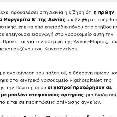
έχει προκαλέσει στη Δανία η είδηση ότι
η πρώην
α Μαργαρίτα Β’ της Δανίας
υπεβλήθη σε επέμβα
στικής, έπειτα από επεισόδιο πόνου στο στήθος π
σε επείγουσα εισαγωγή στο νοσοκομείο αυτή την
 Πρόκειται για την αδερφή της Άννας-Μαρίας, τέ
ς και συζύγου του Κωνσταντίνου.
με ανακοίνωση του παλατιού, η 86χρονη πρώην μ
κε στο κεντρικό νοσοκομείο Rigshospitalet της
ης την Πέμπτη, όπου
οι γιατροί προχώρησαν σε
 με μπαλόνι στεφανιαίας αρτηρίας
, μια διαδικασ
οιείται σε περιπτώσεις στένωσης αγγείων.