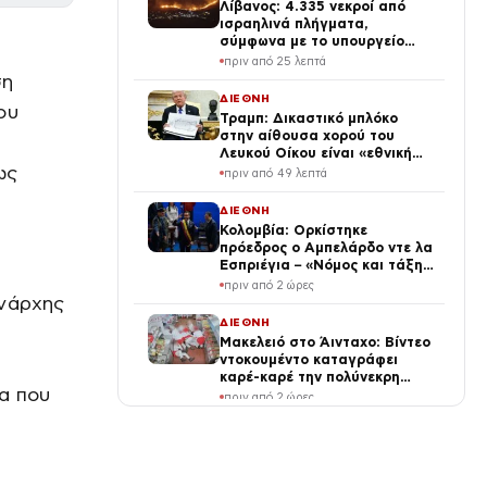
Λίβανος: 4.335 νεκροί από
ισραηλινά πλήγματα,
σύμφωνα με το υπουργείο
Υγείας
πριν από 25 λεπτά
ση
ΔΙΕΘΝΗ
ου
Τραμπ: Δικαστικό μπλόκο
στην αίθουσα χορού του
Λευκού Οίκου είναι «εθνική
ως
ντροπή»
πριν από 49 λεπτά
ΔΙΕΘΝΗ
Κολομβία: Ορκίστηκε
πρόεδρος ο Αμπελάρδο ντε λα
Εσπριέγια – «Νόμος και τάξη»
με κάθε κόστος
πριν από 2 ώρες
ονάρχης
ΔΙΕΘΝΗ
Μακελειό στο Άινταχο: Βίντεο
ντοκουμέντο καταγράφει
καρέ-καρέ την πολύνεκρη
ία που
επίθεση του 24χρονου
πριν από 2 ώρες
ΔΙΕΘΝΗ
Οργανισμός Ισλαμικής
Συνεργασίας: αμυντική