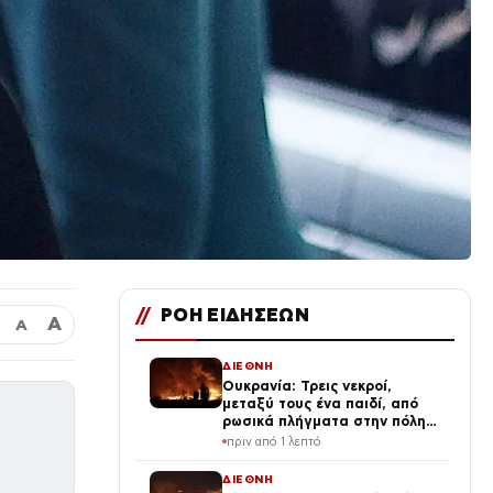
//
ΡΟΗ ΕΙΔΗΣΕΩΝ
Α
Α
ΔΙΕΘΝΗ
Ουκρανία: Τρεις νεκροί,
μεταξύ τους ένα παιδί, από
ρωσικά πλήγματα στην πόλη
Μπροβαρί – Πάνω από δέκα
πριν από 1 λεπτό
ισχυρές εκρήξεις στο Κίεβο
ΔΙΕΘΝΗ