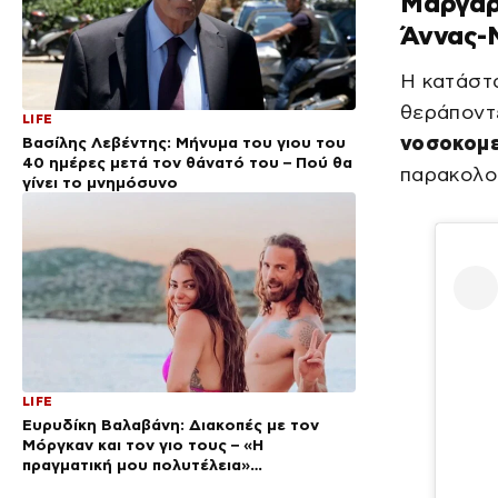
Μαργαρί
Άννας-Μ
Η κατάστα
θεράποντ
LIFE
νοσοκομε
Βασίλης Λεβέντης: Μήνυμα του γιου του
40 ημέρες μετά τον θάνατό του – Πού θα
παρακολο
γίνει το μνημόσυνο
LIFE
Ευρυδίκη Βαλαβάνη: Διακοπές με τον
Μόργκαν και τον γιο τους – «Η
πραγματική μου πολυτέλεια»
(φωτογραφίες)