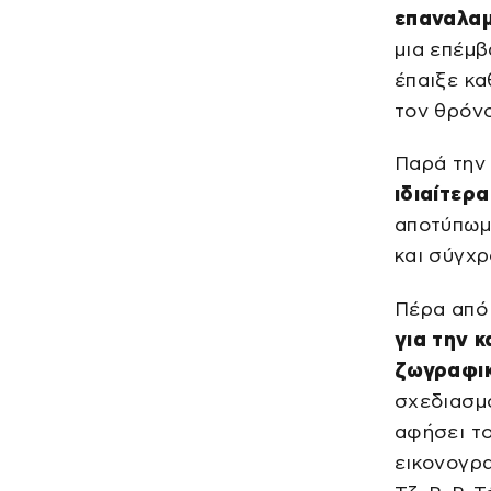
επαναλαμ
μια επέμβ
έπαιξε κ
τον θρόνο
Παρά την
ιδιαίτερ
αποτύπωμα
και σύγχρ
Πέρα από 
για την κ
ζωγραφικ
σχεδιασμ
αφήσει το
εικονογρ