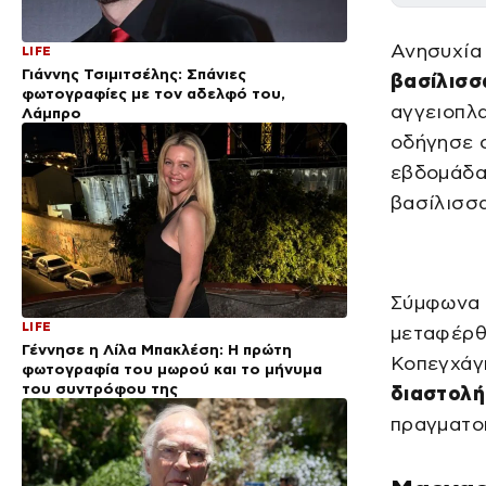
Ανησυχία 
LIFE
Γιάννης Τσιμιτσέλης: Σπάνιες
βασίλισσ
φωτογραφίες με τον αδελφό του,
αγγειοπλα
Λάμπρο
οδήγησε 
εβδομάδα.
βασίλισσα
Σύμφωνα 
LIFE
μεταφέρθη
Γέννησε η Λίλα Μπακλέση: Η πρώτη
Κοπεγχάγ
φωτογραφία του μωρού και το μήνυμα
του συντρόφου της
διαστολή
πραγματοπ