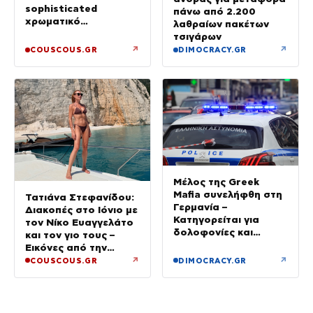
sophisticated
πάνω από 2.200
χρωματικό
λαθραίων πακέτων
συνδυασμό με mix n’
τσιγάρων
match μοτίβα
↗
↗
COUSCOUS.GR
DIMOCRACY.GR
Μέλος της Greek
Mafia συνελήφθη στη
Τατιάνα Στεφανίδου:
Γερμανία –
Διακοπές στο Ιόνιο με
Κατηγορείται για
τον Νίκο Ευαγγελάτο
δολοφονίες και
και τον γιο τους –
συμβόλαια θανάτου
Εικόνες από την
Κεφαλονιά
↗
↗
COUSCOUS.GR
DIMOCRACY.GR