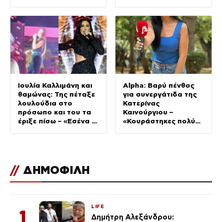
σήμερα
Ιουλία Καλλιμάνη και
Alpha: Βαρύ πένθος
θαμώνας: Της πέταξε
για συνεργάτιδα της
λουλούδια στο
Κατερίνας
πρόσωπο και του τα
Καινούργιου –
έριξε πίσω – «Εσένα σ’
«Κουράστηκες πολύ…
αρέσει;» (Βίντεο)
Απόψε είσαι στα
χέρια του Θεού»
//
ΔΗΜΟΦΙΛΗ
LIFE
1
Δημήτρη Αλεξάνδρου: