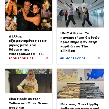
UNIC Athens: Το
Δέλλας
πανεπιστήμιο διεθνών
εξαφανισμένος τρεις
προδιαγραφών στην
μήνες μετά τον
καρδιά του The
θάνατο της
Ellinikon
Μαστροκώστα – Τι
ζήτησε από την κόρη
↗
↗
COUSCOUS.GR
DIMOCRACY.GR
του για το τρίμηνο
μνημόσυνο της Γωγώς
Elsa Hosk: Butter
Yellow και Olive Green
Μύκονος: Συνελήφθη
στον πιο
άνδρας για μεταφορά