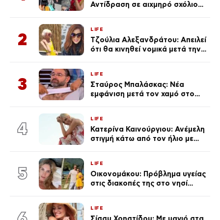
Αντίδραση σε αιχμηρό σχόλιο
για την Τούνη με αφορμή το
μεγάλωμα του Πάρη
LIFE
2
Τζούλια Αλεξανδράτου: Απειλεί
ότι θα κινηθεί νομικά μετά την
ανάρτηση της Δημουλίδου
LIFE
3
Σταύρος Μπαλάσκας: Νέα
εμφάνιση μετά τον χαμό στο
«Πρωινό» (Φωτογραφία)
LIFE
4
Κατερίνα Καινούργιου: Ανέμελη
στιγμή κάτω από τον ήλιο με
τους followers της
(φωτογραφία)
LIFE
5
Οικονομάκου: Πρόβλημα υγείας
στις διακοπές της στο νησί
Μπόρα Μπόρα – «Έσκασε όλη η
κούραση του χειμώνα»
LIFE
6
Σίσσυ Χρηστίδου: Με μαγιό στα