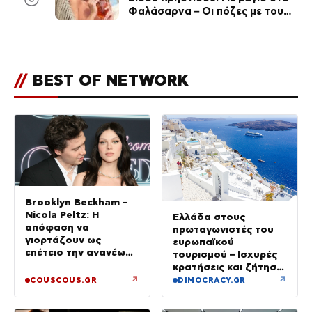
Φαλάσαρνα – Οι πόζες με τους
διάσημους φίλους της
(φωτογραφίες & βίντεο)
//
BEST OF NETWORK
Brooklyn Beckham –
Nicola Peltz: Η
Ελλάδα στους
απόφαση να
πρωταγωνιστές του
γιορτάζουν ως
ευρωπαϊκού
επέτειο την ανανέωση
τουρισμού – Ισχυρές
των όρκων τους –
κρατήσεις και ζήτηση
«Είχε καταλήξει να
πέρα από το
↗
↗
COUSCOUS.GR
DIMOCRACY.GR
κλαίει»
καλοκαίρι