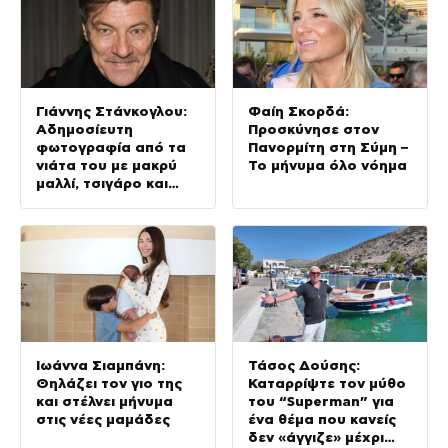
Γιάννης Στάνκογλου:
Φαίη Σκορδά:
Αδημοσίευτη
Προσκύνησε στον
φωτογραφία από τα
Πανορμίτη στη Σύμη –
νιάτα του με μακρύ
Το μήνυμα όλο νόημα
μαλλί, τσιγάρο και
ουίσκι
Ιωάννα Σιαμπάνη:
Τάσος Δούσης:
Θηλάζει τον γιο της
Καταρρίψτε τον μύθο
και στέλνει μήνυμα
του “Superman” για
στις νέες μαμάδες
ένα θέμα που κανείς
δεν «άγγιζε» μέχρι