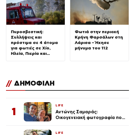
Πυροσβεστική:
Φωτιά στην περιοχή
Συλλήψεις και
Κρήνη Φαρσάλων στη
πρόστιμα σε 4 άτομα
Λάρισα – Ήχησε
για φωτιές σε Χίο,
μήνυμα του 112
Ηλεία, Πιερία και
Δράμα
//
ΔΗΜΟΦΙΛΗ
LIFE
1
Αντώνης Σαμαράς:
Οικογενειακή φωτογραφία που
ανάρτησε ο γιος του λίγο πριν
από την επέτειο θανάτου της
LIFE
Λένας