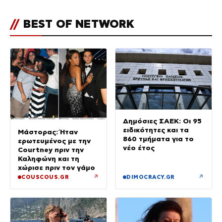
//
BEST OF NETWORK
Δημόσιες ΣΑΕΚ: Οι 95
ειδικότητες και τα
Μάστορας: Ήταν
860 τμήματα για το
ερωτευμένος με την
νέο έτος
Courtney πριν την
Καληφώνη και τη
χώρισε πριν τον γάμο
↗
↗
COUSCOUS.GR
DIMOCRACY.GR