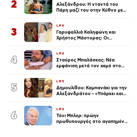
2
Αλεξάνδρου: Η νταντά του
Πάρη μαζί του στην Κύθνο με
τον μικρό και την Ελληνίδου
(Φωτογραφίες)
LIFE
3
Γαρυφαλλιά Καληφώνη και
Χρήστος Μάστορας: Οι
χωριστές διακοπές και η
επέτειος που φέτος πέρασε
LIFE
απαρατήρητη
4
Σταύρος Μπαλάσκας: Νέα
εμφάνιση μετά τον χαμό στο
«Πρωινό» (Φωτογραφία)
LIFE
5
Δημουλίδου: Καμπανάκι για την
Αλεξανδράτου – «Υπάρχει και
ένα μικρό παιδί πίσω που
χρειάζεται τη μάνα του»
LIFE
6
Τόνι Μπλερ: πρώην
πρωθυπουργός στο αγαπημένο
του Πόρτο Χέλι