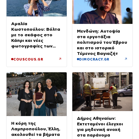
Αμαλία
Κωστοπούλου: Βόλτα
Μενδώνη: Αυτοψία
με το σκάφος στο
στα εργοτάξια
Κάπρι και νέες
πολιτισμού του Έβρου
φωτογραφίες των
και στο ιστορικό
διακοπών της
Τέμενος Βαγιαζήτ
↗
↗
COUSCOUS.GR
DIMOCRACY.GR
Δήμος Αθηναίων:
Η κόρη της
Εκτεταμένοι έλεγχοι
Λαμπροπούλου, Έλλη,
για μηδενική ανοχή
ακολουθεί τα βήματα
στα παράνομα