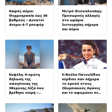
Καιρός αύριο:
Μετρό Θεσσαλονίκης:
Θερμοκρασία έως 38
Προσωρινές αλλαγές
βαθμούς – Δυνατοί
στο ωράριο
άνεμοι 6-7 μποφόρ
λειτουργίας σήμερα
και αύριο
Κυψέλη: Η πρώτη
Η Βούλα Πατουλίδου
δήλωση της
κέρδισε σαν σήμερα
οικογένειας της
το χρυσό στους
38χρονης Λίζα που
Ολυμπιακούς Αγώνες
βρέθηκε νεκρή –
και το αφιερώνει σε
«Αφιέρωσε τη ζωή
όλους τους αφανείς
της στο να βοηθά
ήρωες
ανθρώπους που είχαν
ανάγκη»