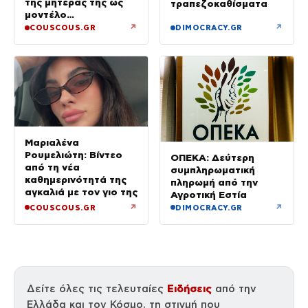
της μητέρας της ως
τραπεζοκαθίσματα
μοντέλο
(Φωτογραφίες)
↗
↗
COUSCOUS.GR
DIMOCRACY.GR
Μαριαλένα
Ρουμελιώτη: Βίντεο
ΟΠΕΚΑ: Δεύτερη
από τη νέα
συμπληρωματική
καθημερινότητά της
πληρωμή από την
αγκαλιά με τον γιο της
Αγροτική Εστία
↗
↗
COUSCOUS.GR
DIMOCRACY.GR
Ειδήσεις
Δείτε όλες τις τελευταίες
από την
Ελλάδα και τον Κόσμο, τη στιγμή που