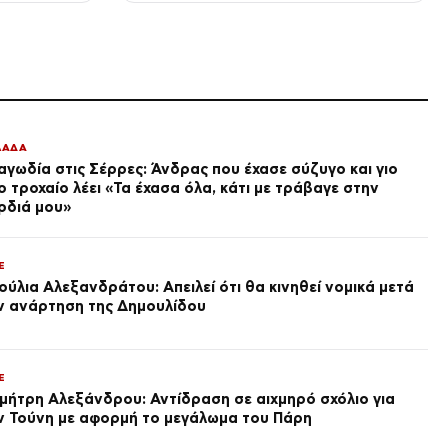
LIFE
Βασίλης Λεβέντης: Μήνυμα
του γιου του 40 ημέρες μετά
τον θάνατό του – Πού θα γίνει
το μνημόσυνο
πριν από 3 ώρες
ΕΛΛΑΔΑ
Φωτιά σε κατάστημα στο
ΛΑΔΑ
Παλαιό Φάληρο – Εκκενώνεται
αγωδία στις Σέρρες: Άνδρας που έχασε σύζυγο και γιο
πολυκατοικία
ο τροχαίο λέει «Τα έχασα όλα, κάτι με τράβαγε στην
πριν από 4 ώρες
ρδιά μου»
ΕΛΛΑΔΑ
Η Τουρκία σε νέο κύμα
προκλήσεων στο Αιγαίο με 18
E
παραβάσεις και παραβιάσεις
ούλια Αλεξανδράτου: Απειλεί ότι θα κινηθεί νομικά μετά
πριν από 4 ώρες
ν ανάρτηση της Δημουλίδου
LIFE
Ευρυδίκη Βαλαβάνη: Διακοπές
με τον Μόργκαν και τον γιο
τους – «Η πραγματική μου
E
πολυτέλεια» (φωτογραφίες)
μήτρη Αλεξάνδρου: Αντίδραση σε αιχμηρό σχόλιο για
πριν από 4 ώρες
ν Τούνη με αφορμή το μεγάλωμα του Πάρη
ΔΙΕΘΝΗ