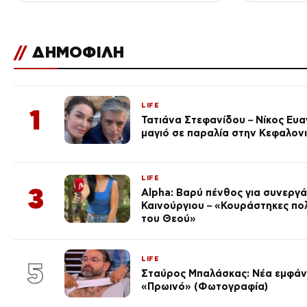
//
ΔΗΜΟΦΙΛΗ
LIFE
1
Τατιάνα Στεφανίδου – Νίκος Ευ
μαγιό σε παραλία στην Κεφαλον
LIFE
3
Alpha: Βαρύ πένθος για συνεργά
Καινούργιου – «Κουράστηκες πο
του Θεού»
LIFE
5
Σταύρος Μπαλάσκας: Νέα εμφάνι
«Πρωινό» (Φωτογραφία)