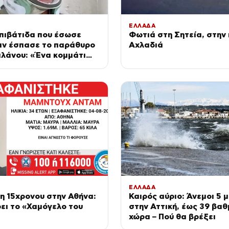
ΕΛΛΑΔΑ
Επιβάτιδα που έσωσε
Φωτιά στη Σητεία, στην 
αν έσπασε το παράθυρο
Αχλαδιά
λάνου: «Ένα κομμάτι
ώπου του ήταν σαν
νη»
ΕΛΛΑΔΑ
η 15χρονου στην Αθήνα:
Καιρός αύριο: Άνεμοι 5
ει το «Χαμόγελο του
στην Αττική, έως 39 βαθ
χώρα – Πού θα βρέξει