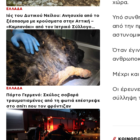
χώρα.
ΕΛΛΑΔΑ
Ιός του Δυτικού Νείλου: Ανησυχία από το
Υπό συνθή
ξέσπασμα με κρούσματα στην Αττική –
από την π
«Καμπανάκι» από τον Ιατρικό Σύλλογο
Αθηνών για την προστασία της δημόσιας
αστυνομικ
υγείας
Όταν έγιν
ανθρωποκυ
Μέχρι και
Οι έρευνε
ΕΛΛΑΔΑ
Πόρτο Γερμενό: Σκύλος σοβαρά
σύλληψη 
τραυματισμένος από τη φωτιά επέστρεψε
στο σπίτι που τον φρόντιζαν
//
ΚΟΙΝΟΠΟ