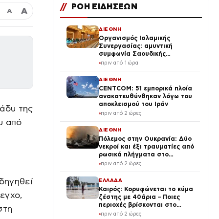
//
ΡΟΗ ΕΙΔΗΣΕΩΝ
Α
Α
ΔΙΕΘΝΗ
Οργανισμός Ισλαμικής
Συνεργασίας: αμυντική
συμφωνία Σαουδικής
Αραβίας, Τουρκίας και
πριν από 1 ώρα
Πακιστάν ως «πυλώνας
ασφάλειας»
ΔΙΕΘΝΗ
CENTCOM: 51 εμπορικά πλοία
ανακατευθύνθηκαν λόγω του
αποκλεισμού του Ιράν
ράδυ της
πριν από 2 ώρες
υ από
ΔΙΕΘΝΗ
Πόλεμος στην Ουκρανία: Δύο
νεκροί και έξι τραυματίες από
ρωσικά πλήγματα στο
Ντνιπροπετρόφσκ
πριν από 2 ώρες
οδηγηθεί
ΕΛΛΑΔΑ
Καιρός: Κορυφώνεται το κύμα
εγχο,
ζέστης με 40άρια – Ποιες
περιοχές βρίσκονται στο
στη
επίκεντρο και μέχρι πότε θα
πριν από 2 ώρες