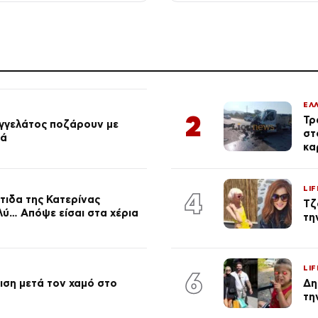
ΕΛ
2
Τρ
αγγελάτος ποζάρουν με
στ
ιά
κα
LIF
4
τιδα της Κατερίνας
Τζ
λύ… Απόψε είσαι στα χέρια
τη
LIF
6
ση μετά τον χαμό στο
Δη
τη