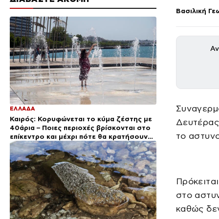
Βασιλική Γε
Αν
Συναγερμό
ΕΛΛΑΔΑ
Καιρός: Κορυφώνεται το κύμα ζέστης με
Δευτέρας 
40άρια – Ποιες περιοχές βρίσκονται στο
το αστυνο
επίκεντρο και μέχρι πότε θα κρατήσουν
τα μελτέμια
Πρόκειται
στο αστυν
καθώς δεν