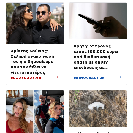
είχαν ανάγκη»
Κρήτη: 55χρονος
Χρίστος Κούγιας:
έχασε 100.000 ευρώ
Σκληρή ανακοίνωσή
από διαδικτυακή
του για δημοσίευμα
απάτη με δήθεν
που τον θέλει να
επενδύσεις σε
γίνεται πατέρας
μετοχές
↗
↗
COUSCOUS.GR
DIMOCRACY.GR