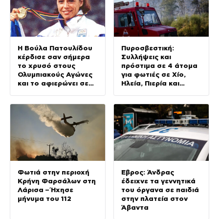
Η Βούλα Πατουλίδου
Πυροσβεστική:
κέρδισε σαν σήμερα
Συλλήψεις και
το χρυσό στους
πρόστιμα σε 4 άτομα
Ολυμπιακούς Αγώνες
για φωτιές σε Χίο,
και το αφιερώνει σε
Ηλεία, Πιερία και
όλους τους αφανείς
Δράμα
ήρωες
Φωτιά στην περιοχή
Έβρος: Άνδρας
Κρήνη Φαρσάλων στη
έδειχνε τα γεννητικά
Λάρισα – Ήχησε
του όργανα σε παιδιά
μήνυμα του 112
στην πλατεία στον
Άβαντα