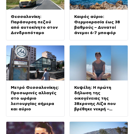
Θεσσαλονίκη:
Καιρός αύριο:
Παράσυρση πεζού
Θερμοκρασία έως 38
από αυτοκίνητο στον
βαθμούς – Δυνατοί
Δενδροπόταμο
άνεμοι 6-7 μποφόρ
Μετρό Θεσσαλονίκης:
Κυψέλη: Η πρώτη
Προσωρινές αλλαγές
δήλωση της
στο ωράριο
οικογένειας της
λειτουργίας σήμερα
38χρονης Λίζα που
και αύριο
βρέθηκε νεκρή –
«Αφιέρωσε τη ζωή
της στο να βοηθά
ανθρώπους που είχαν
ανάγκη»