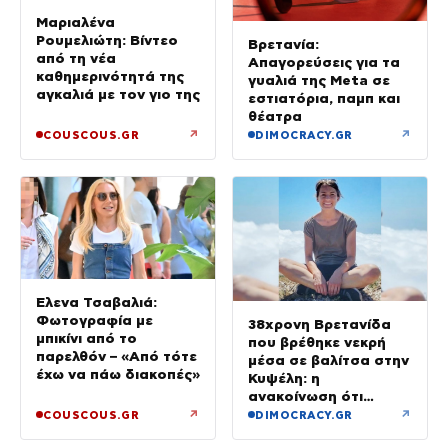
Μαριαλένα
Ρουμελιώτη: Βίντεο
Βρετανία:
από τη νέα
Απαγορεύσεις για τα
καθημερινότητά της
γυαλιά της Meta σε
αγκαλιά με τον γιο της
εστιατόρια, παμπ και
θέατρα
↗
↗
COUSCOUS.GR
DIMOCRACY.GR
Έλενα Τσαβαλιά:
Φωτογραφία με
38χρονη Βρετανίδα
μπικίνι από το
που βρέθηκε νεκρή
παρελθόν – «Από τότε
μέσα σε βαλίτσα στην
έχω να πάω διακοπές»
Κυψέλη: η
ανακοίνωση ότι
«αφιέρωσε τη ζωή
↗
↗
COUSCOUS.GR
DIMOCRACY.GR
της βοηθώντας όσους