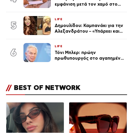
εμφάνιση μετά τον χαμό στο
«Πρωινό» (Φωτογραφία)
LIFE
5
Δημουλίδου: Καμπανάκι για την
Αλεξανδράτου – «Υπάρχει και
ένα μικρό παιδί πίσω που
χρειάζεται τη μάνα του»
LIFE
6
Τόνι Μπλερ: πρώην
πρωθυπουργός στο αγαπημένο
του Πόρτο Χέλι
//
BEST OF NETWORK