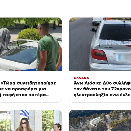
ΕΛΛΑΔΑ
 «Τώρα συνειδητοποίησε
Άνω Λιόσια: Δύο συλλήψε
ε να προσφέρει μια
τον θάνατο του 72χρονο
ή ταφή στον πατέρα
ηλεκτροπληξία ενώ έκλε
 ο δικηγόρος του
καλώδια και έπεσε από 