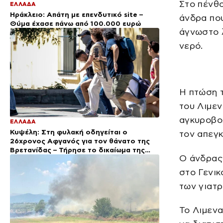
Στο πένθο
ΕΛΛΑΔΑ
Ηράκλειο: Απάτη με επενδυτικό site –
άνδρα που
Θύμα έχασε πάνω από 100.000 ευρώ
άγνωστο λ
νερό.
Η πτώση τ
του Λιμεν
αγκυροβο
ΕΛΛΑΔΑ
Κυψέλη: Στη φυλακή οδηγείται ο
τον απεγκ
26χρονος Αφγανός για τον θάνατο της
Βρετανίδας – Τήρησε το δικαίωμα της
Ο άνδρας
σιωπής ενώπιον της ανακρίτριας
στο Γενικ
των γιατρ
Το Λιμενα