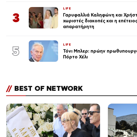
LIFE
3
Γαρυφαλλιά Καληφώνη και Χρήσ
χωριστές διακοπές και η επέτει
απαρατήρητη
LIFE
5
Τόνι Μπλερ: πρώην πρωθυπουργ
Πόρτο Χέλι
//
BEST OF NETWORK