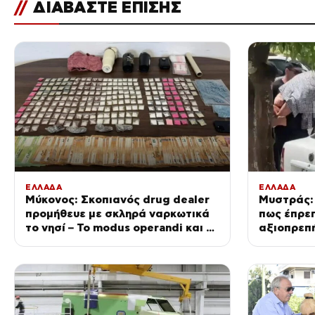
//
ΔΙΑΒΑΣΤΕ ΕΠΙΣΗΣ
ΕΛΛΑΔΑ
ΕΛΛΑΔΑ
Μύκονος: Σκοπιανός drug dealer
Μυστράς:
προμήθευε με σκληρά ναρκωτικά
πως έπρεπ
το νησί – Το modus operandi και η
αξιοπρεπ
κινηματογραφική καταδίωξη
του» λέει
55χρονου