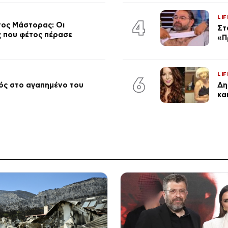
LIF
4
τος Μάστορας: Οι
Στ
ος που φέτος πέρασε
«Π
LIF
6
ός στο αγαπημένο του
Δη
κα