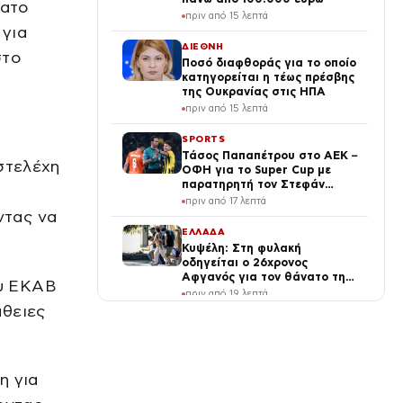
νατο
πριν από 15 λεπτά
 για
ΔΙΕΘΝΗ
στο
Ποσό διαφθοράς για το οποίο
κατηγορείται η τέως πρέσβης
της Ουκρανίας στις ΗΠΑ
πριν από 15 λεπτά
SPORTS
Τάσος Παπαπέτρου στο ΑΕΚ –
στελέχη
ΟΦΗ για το Super Cup με
παρατηρητή τον Στεφάν
Λανουά
πριν από 17 λεπτά
ντας να
ΕΛΛΑΔΑ
Κυψέλη: Στη φυλακή
οδηγείται ο 26χρονος
Αφγανός για τον θάνατο της
ου ΕΚΑΒ
Βρετανίδας – Τήρησε το
πριν από 19 λεπτά
δικαίωμα της σιωπής ενώπιον
άθειες
της ανακρίτριας
ΕΠΙΧΕΙΡΗΣΕΙΣ
Aegean κατέγραψε ιστορικό
ρεκόρ με πάνω από 2
εκατομμύρια επιβάτες τον
η για
Ιούλιο
πριν από 21 λεπτά