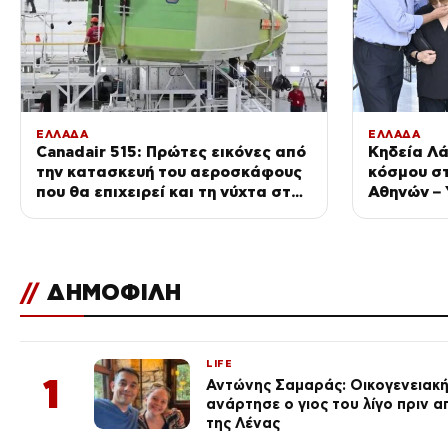
ΕΛΛΑΔΑ
ΕΛΛΑΔΑ
Canadair 515: Πρώτες εικόνες από
Κηδεία Λά
την κατασκευή του αεροσκάφους
κόσμου σ
που θα επιχειρεί και τη νύχτα στα
Αθηνών –
μέτωπα της φωτιάς
σύζυγός 
//
ΔΗΜΟΦΙΛΗ
LIFE
1
Αντώνης Σαμαράς: Οικογενειακ
ανάρτησε ο γιος του λίγο πριν 
της Λένας