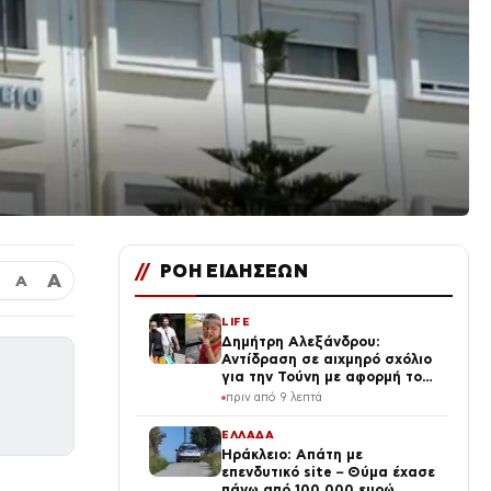
//
ΡΟΗ ΕΙΔΗΣΕΩΝ
Α
Α
LIFE
Δημήτρη Αλεξάνδρου:
Αντίδραση σε αιχμηρό σχόλιο
για την Τούνη με αφορμή το
μεγάλωμα του Πάρη
πριν από 9 λεπτά
ΕΛΛΑΔΑ
Ηράκλειο: Απάτη με
επενδυτικό site – Θύμα έχασε
πάνω από 100.000 ευρώ