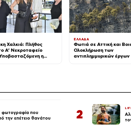
ΕΛΛΑΔΑ
κη Χαλκιά: Πλήθος
Φωτιά σε Αττική και Βοι
το Α’ Νεκροταφείο
Ολοκλήρωση των
 Υποβασταζόμενη η
αντιπλημμυρικών έργων
του Αλέκα
Δεκέμβριο – Σήμερα η εξ
των μέτρων
LIF
2
ή φωτογραφία που
Αλ
από την επέτειο θανάτου
το