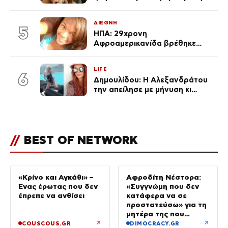
ανακοίνωση της συζύγου του
ΔΙΕΘΝΗ
5
ΗΠΑ: 29χρονη
Αφροαμερικανίδα βρέθηκε
απαγχονισμένη σε δέντρο στον
Μισισιπή
LIFE
6
Δημουλίδου: Η Αλεξανδράτου
την απείλησε με μήνυση κι
εκείνη απαντά – «Δεν σε
αναγνώρισα, όταν κατάλαβα
ποια είσαι σοκαρίστικα»
//
BEST OF NETWORK
«Κρίνο και Αγκάθι» –
Αφροδίτη Νέστορα:
Ένας έρωτας που δεν
«Συγγνώμη που δεν
έπρεπε να ανθίσει
κατάφερα να σε
προστατεύσω» για τη
μητέρα της που
σκοτώθηκε στην
↗
↗
COUSCOUS.GR
DIMOCRACY.GR