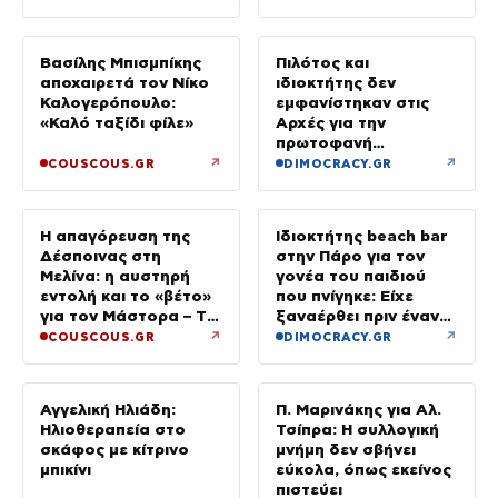
εμπρηστική επίθεση
στη Θεσσαλονίκη
Βασίλης Μπισμπίκης
Πιλότος και
αποχαιρετά τον Νίκο
ιδιοκτήτης δεν
Καλογερόπουλο:
εμφανίστηκαν στις
«Καλό ταξίδι φίλε»
Αρχές για την
πρωτοφανή
προσγείωση του
↗
↗
COUSCOUS.GR
DIMOCRACY.GR
ελικοπτέρου στο
Σαρακήνικο
Η απαγόρευση της
Ιδιοκτήτης beach bar
Δέσποινας στη
στην Πάρο για τον
Μελίνα: η αυστηρή
γονέα του παιδιού
εντολή και το «βέτο»
που πνίγηκε: Είχε
για τον Μάστορα – Τα
ξαναέρθει πριν έναν
τηλεφωνήματα που
μήνα και
↗
↗
COUSCOUS.GR
DIMOCRACY.GR
αναστάτωσαν το
προσπαθήσαμε να τον
καλοκαίρι της
διώξουμε
Αγγελική Ηλιάδη:
Π. Μαρινάκης για Αλ.
Ηλιοθεραπεία στο
Τσίπρα: Η συλλογική
σκάφος με κίτρινο
μνήμη δεν σβήνει
μπικίνι
εύκολα, όπως εκείνος
πιστεύει