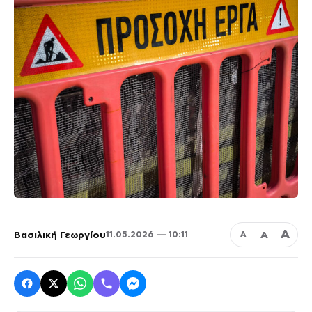
Α
Βασιλική Γεωργίου
Α
11.05.2026 — 10:11
Α