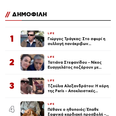
//
ΔΗΜΟΦΙΛΗ
LIFE
1
Γιώργος Τράγκας: Στο σφυρί η
συλλογή πανάκριβων
αυτοκινήτων του – Ζαλίζουν τα
ποσά
LIFE
2
Τατιάνα Στεφανίδου – Νίκος
Ευαγγελάτος ποζάρουν με
μαγιό σε παραλία στην
Κεφαλονιά
LIFE
3
Τζούλια Αλεξανδράτου: Η κόρη
της Paris – Αποκλειστικές
φωτογραφίες
LIFE
4
Πέθανε ο ηθοποιός: Έπαθε
ξαφνικά καρδιακή προσβολή – Η