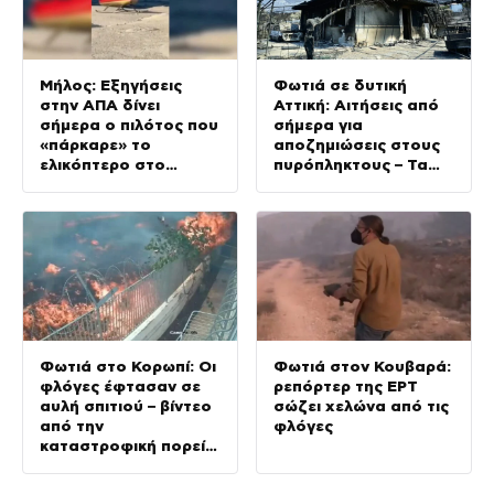
Μήλος: Εξηγήσεις
Φωτιά σε δυτική
στην ΑΠΑ δίνει
Αττική: Αιτήσεις από
σήμερα ο πιλότος που
σήμερα για
«πάρκαρε» το
αποζημιώσεις στους
ελικόπτερο στο
πυρόπληκτους – Τα
Σαρακήνικο – «Δεν
ποσά και τα
κινδύνευσε κανείς»,
δικαιολογητικά
υποστηρίζει
Φωτιά στο Κορωπί: Οι
Φωτιά στον Κουβαρά:
φλόγες έφτασαν σε
ρεπόρτερ της ΕΡΤ
αυλή σπιτιού – βίντεο
σώζει χελώνα από τις
από την
φλόγες
καταστροφική πορεία
τους