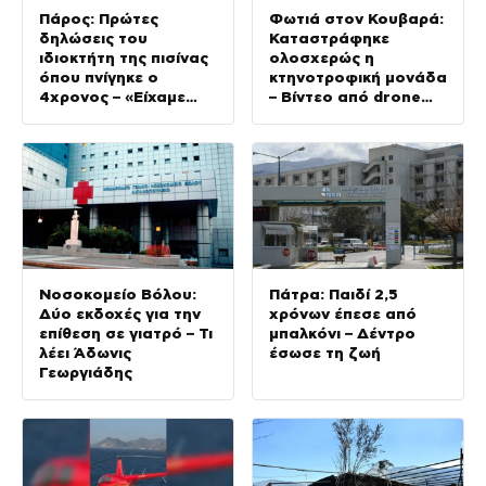
Πάρος: Πρώτες
Φωτιά στον Κουβαρά:
δηλώσεις του
Καταστράφηκε
ιδιοκτήτη της πισίνας
ολοσχερώς η
όπου πνίγηκε ο
κτηνοτροφική μονάδα
4χρονος – «Είχαμε
– Βίντεο από drone
προσπαθήσει να
δείχνει το μέγεθος
διώξουμε την
των ζημιών
οικογένεια»
Νοσοκομείο Βόλου:
Πάτρα: Παιδί 2,5
Δύο εκδοχές για την
χρόνων έπεσε από
επίθεση σε γιατρό – Τι
μπαλκόνι – Δέντρο
λέει Άδωνις
έσωσε τη ζωή
Γεωργιάδης