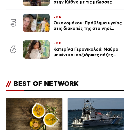
στην Κύθνο με τις μέλισσες
LIFE
5
Οικονομάκου: Πρόβλημα υγείας
στις διακοπές της στο νησί
Μπόρα Μπόρα – «Έσκασε όλη η
κούραση του χειμώνα»
LIFE
6
Κατερίνα Γερονικολού: Μαύρο
μπικίνι και ναζιάρικες πόζες
(φωτογραφίες)
//
BEST OF NETWORK