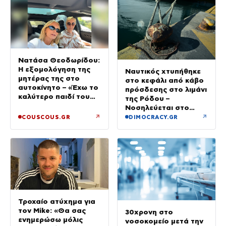
Νατάσα Θεοδωρίδου:
Η εξομολόγηση της
Ναυτικός χτυπήθηκε
μητέρας της στο
στο κεφάλι από κάβο
αυτοκίνητο – «Έχω το
πρόσδεσης στο λιμάνι
καλύτερο παιδί του
της Ρόδου –
κόσμου»
Νοσηλεύεται στο
νοσοκομείο
↗
↗
COUSCOUS.GR
DIMOCRACY.GR
Τροχαίο ατύχημα για
τον Mike: «Θα σας
30χρονη στο
ενημερώσω μόλις
νοσοκομείο μετά την