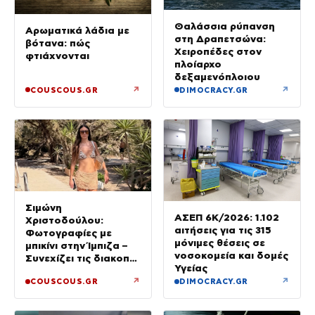
Θαλάσσια ρύπανση
Αρωματικά λάδια με
στη Δραπετσώνα:
βότανα: πώς
Χειροπέδες στον
φτιάχνονται
πλοίαρχο
δεξαμενόπλοιου
↗
↗
COUSCOUS.GR
DIMOCRACY.GR
Σιμώνη
ΑΣΕΠ 6Κ/2026: 1.102
Χριστοδούλου:
αιτήσεις για τις 315
Φωτογραφίες με
μόνιμες θέσεις σε
μπικίνι στην Ίμπιζα –
νοσοκομεία και δομές
Συνεχίζει τις διακοπές
Υγείας
της με τον σύζυγό
↗
↗
COUSCOUS.GR
DIMOCRACY.GR
της, Αντρέα Γεωργίου