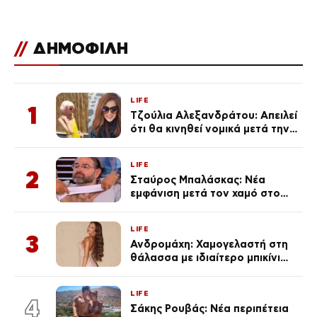
//
ΔΗΜΟΦΙΛΗ
LIFE
1
Τζούλια Αλεξανδράτου: Απειλεί
ότι θα κινηθεί νομικά μετά την
ανάρτηση της Δημουλίδου
LIFE
2
Σταύρος Μπαλάσκας: Νέα
εμφάνιση μετά τον χαμό στο
«Πρωινό» (Φωτογραφία)
LIFE
3
Ανδρομάχη: Χαμογελαστή στη
θάλασσα με ιδιαίτερο μπικίνι
μετά τον χωρισμό της
(φωτογραφία)
LIFE
4
Σάκης Ρουβάς: Νέα περιπέτεια