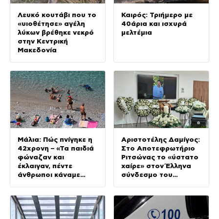
Λευκό κουτάβι που το
Καιρός: Τριήμερο με
«υιοθέτησε» αγέλη
40άρια και ισχυρά
λύκων βρέθηκε νεκρό
μελτέμια
στην Κεντρική
Μακεδονία
Μάλια: Πώς πνίγηκε η
Αριστοτέλης Δαμίγος:
42χρονη – «Τα παιδιά
Στο Αποτεφρωτήριο
φώναζαν και
Ριτσώνας το «ύστατο
έκλαιγαν, πέντε
χαίρε» στον Έλληνα
άνθρωποι κάναμε
σύνδεσμο του
ΚΑΡΠΑ»
ελικοπτέρου που
έπεσε στην Ψάθα