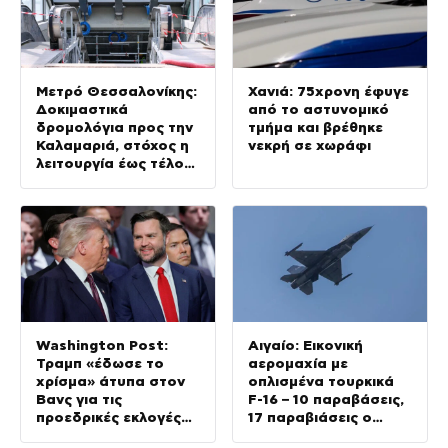
Μετρό Θεσσαλονίκης:
Χανιά: 75χρονη έφυγε
Δοκιμαστικά
από το αστυνομικό
δρομολόγια προς την
τμήμα και βρέθηκε
Καλαμαριά, στόχος η
νεκρή σε χωράφι
λειτουργία έως τέλος
Αυγούστου
Washington Post:
Αιγαίο: Εικονική
Τραμπ «έδωσε το
αερομαχία με
χρίσμα» άτυπα στον
οπλισμένα τουρκικά
Βανς για τις
F-16 – 10 παραβάσεις,
προεδρικές εκλογές
17 παραβιάσεις ο
του 2028
απολογισμός