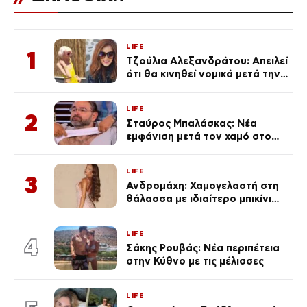
LIFE
1
Τζούλια Αλεξανδράτου: Απειλεί
ότι θα κινηθεί νομικά μετά την
ανάρτηση της Δημουλίδου
LIFE
2
Σταύρος Μπαλάσκας: Νέα
εμφάνιση μετά τον χαμό στο
«Πρωινό» (Φωτογραφία)
LIFE
3
Ανδρομάχη: Χαμογελαστή στη
θάλασσα με ιδιαίτερο μπικίνι
μετά τον χωρισμό της
(φωτογραφία)
LIFE
4
Σάκης Ρουβάς: Νέα περιπέτεια
στην Κύθνο με τις μέλισσες
LIFE