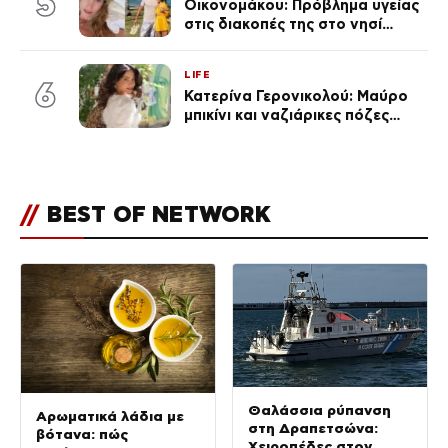
5
Οικονομάκου: Πρόβλημα υγείας
στις διακοπές της στο νησί
Μπόρα Μπόρα – «Έσκασε όλη η
κούραση του χειμώνα»
LIFE
6
Κατερίνα Γερονικολού: Μαύρο
μπικίνι και ναζιάρικες πόζες
(φωτογραφίες)
//
BEST OF NETWORK
Θαλάσσια ρύπανση
Αρωματικά λάδια με
στη Δραπετσώνα:
βότανα: πώς
Χειροπέδες στον