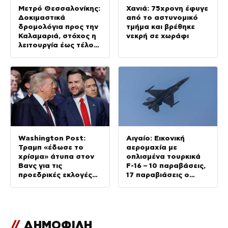
Μετρό Θεσσαλονίκης:
Χανιά: 75χρονη έφυγε
Δοκιμαστικά
από το αστυνομικό
δρομολόγια προς την
τμήμα και βρέθηκε
Καλαμαριά, στόχος η
νεκρή σε χωράφι
λειτουργία έως τέλος
Αυγούστου
Washington Post:
Αιγαίο: Εικονική
Τραμπ «έδωσε το
αερομαχία με
χρίσμα» άτυπα στον
οπλισμένα τουρκικά
Βανς για τις
F-16 – 10 παραβάσεις,
προεδρικές εκλογές
17 παραβιάσεις ο
του 2028
απολογισμός
//
ΔΗΜΟΦΙΛΗ