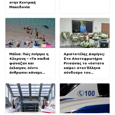
στην Κεντρική
Μακεδονία
Μάλια: Πώς πνίγηκε η
Αριστοτέλης Δαμίγος:
42χρονη – «Τα παιδιά
Στο Αποτεφρωτήριο
φώναζαν και
Ριτσώνας το «ύστατο
έκλαιγαν, πέντε
χαίρε» στον Έλληνα
άνθρωποι κάναμε
σύνδεσμο του
ΚΑΡΠΑ»
ελικοπτέρου που
έπεσε στην Ψάθα