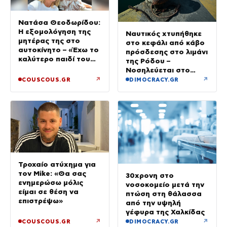
Νατάσα Θεοδωρίδου:
Η εξομολόγηση της
Ναυτικός χτυπήθηκε
μητέρας της στο
στο κεφάλι από κάβο
αυτοκίνητο – «Έχω το
πρόσδεσης στο λιμάνι
καλύτερο παιδί του
της Ρόδου –
κόσμου»
Νοσηλεύεται στο
νοσοκομείο
↗
↗
COUSCOUS.GR
DIMOCRACY.GR
Τροχαίο ατύχημα για
τον Mike: «Θα σας
30χρονη στο
ενημερώσω μόλις
νοσοκομείο μετά την
είμαι σε θέση να
πτώση στη θάλασσα
επιστρέψω»
από την υψηλή
γέφυρα της Χαλκίδας
↗
↗
COUSCOUS.GR
DIMOCRACY.GR