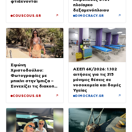
φτιάχνονται
πλοίαρχο
δεξαμενόπλοιου
↗
↗
COUSCOUS.GR
DIMOCRACY.GR
Σιμώνη
ΑΣΕΠ 6Κ/2026: 1.102
Χριστοδούλου:
αιτήσεις για τις 315
Φωτογραφίες με
μόνιμες θέσεις σε
μπικίνι στην Ίμπιζα –
νοσοκομεία και δομές
Συνεχίζει τις διακοπές
Υγείας
της με τον σύζυγό
↗
↗
COUSCOUS.GR
DIMOCRACY.GR
της, Αντρέα Γεωργίου