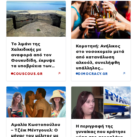
Το λιμάνι της
Κομοτηνή: Ανήλικος
Χαλκιδικής με
στο νοσοκομείο μετά
αναφορά από τον
από κατανάλωση
Θουκυδίδη, έκρυψε
αλκοόλ, συνελήφθη
τα υποβρύχια των
υπάλληλος
Ναζί και σήμερα
καταστήματος
↗
↗
COUSCOUS.GR
DIMOCRACY.GR
μαγεύει τους
επισκέπτες
Αμαλία Κωστοπούλου
Η περιγραφή της
– Τζέικ Μέντγουελ: Ο
γυναίκας που κράτησε
μήνας του μέλιτος με
μέσα στο αεροπλάνο