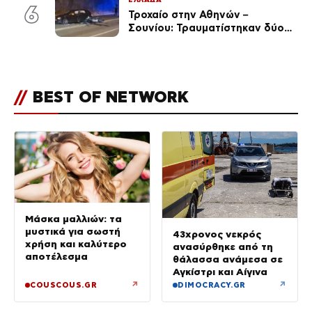
(Φωτογραφίες)
6
Τροχαίο στην Αθηνών –
Σουνίου: Τραυματίστηκαν δύο
αστυνομικοί
//
BEST OF NETWORK
Μάσκα μαλλιών: τα
μυστικά για σωστή
43χρονος νεκρός
χρήση και καλύτερο
ανασύρθηκε από τη
αποτέλεσμα
θάλασσα ανάμεσα σε
Αγκίστρι και Αίγινα
↗
↗
COUSCOUS.GR
DIMOCRACY.GR