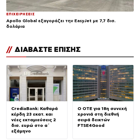
ΕΠΙΧΕΙΡΗΣΕΙΣ
Apollo Global εξαγοράζει την EasyJet με 7,7 δισ.
δολάρια
//
ΔΙΑΒΑΣΤΕ ΕΠΙΣΗΣ
CrediaBank: Καθαρά
Ο ΟΤΕ για 18η συνεχή
κέρδη 23 εκατ. και
χρονιά στη διεθνή
νέες εκταμιεύσεις 2
σειρά δεικτών
δισ. ευρώ στο α΄
FTSE4Good
εξάμηνο