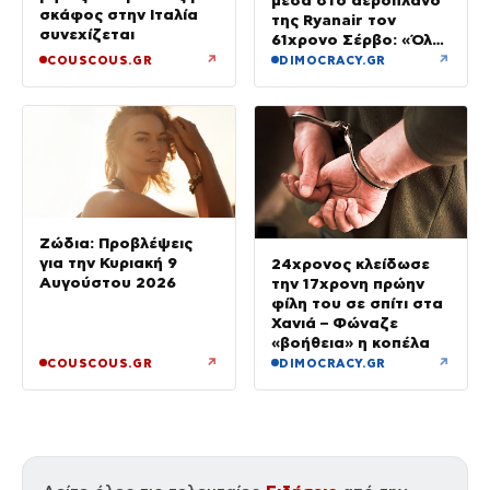
σκάφος στην Ιταλία
της Ryanair τον
συνεχίζεται
61χρονο Σέρβο: «Όλα
έγιναν σε κλάσματα
↗
↗
COUSCOUS.GR
DIMOCRACY.GR
δευτερολέπτου»
Ζώδια: Προβλέψεις
για την Κυριακή 9
24χρονος κλείδωσε
Αυγούστου 2026
την 17χρονη πρώην
φίλη του σε σπίτι στα
Χανιά – Φώναζε
«βοήθεια» η κοπέλα
↗
↗
COUSCOUS.GR
DIMOCRACY.GR