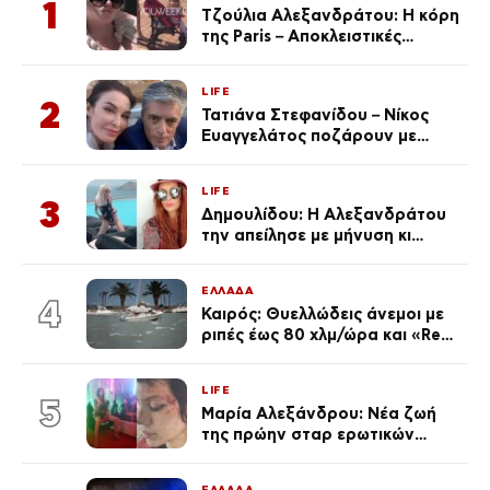
1
Τζούλια Αλεξανδράτου: Η κόρη
της Paris – Αποκλειστικές
φωτογραφίες
LIFE
2
Τατιάνα Στεφανίδου – Νίκος
Ευαγγελάτος ποζάρουν με
μαγιό σε παραλία στην
Κεφαλονιά
LIFE
3
Δημουλίδου: Η Αλεξανδράτου
την απείλησε με μήνυση κι
εκείνη απαντά – «Δεν σε
αναγνώρισα, όταν κατάλαβα
ΕΛΛΑΔΑ
ποια είσαι σοκαρίστικα»
4
Καιρός: Θυελλώδεις άνεμοι με
ριπές έως 80 χλμ/ώρα και «Red
Code» σε 6 περιοχές για
κίνδυνο πυρκαγιάς
LIFE
5
Μαρία Αλεξάνδρου: Νέα ζωή
της πρώην σταρ ερωτικών
ταινιών, μητέρα ενός παιδιού με
σύντροφο επιχειρηματία
ΕΛΛΑΔΑ