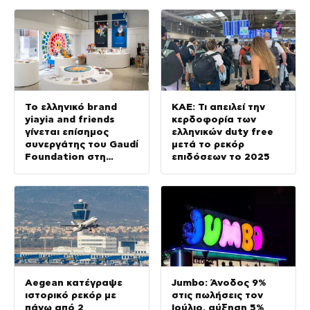
Το ελληνικό brand
ΚΑΕ: Τι απειλεί την
yiayia and friends
κερδοφορία των
γίνεται επίσημος
ελληνικών duty free
συνεργάτης του Gaudí
μετά το ρεκόρ
Foundation στη
επιδόσεων το 2025
διεθνή έκθεση GAUDÍ:
Back to the Origins
Aegean κατέγραψε
Jumbo: Άνοδος 9%
ιστορικό ρεκόρ με
στις πωλήσεις τον
πάνω από 2
Ιούλιο, αύξηση 5%