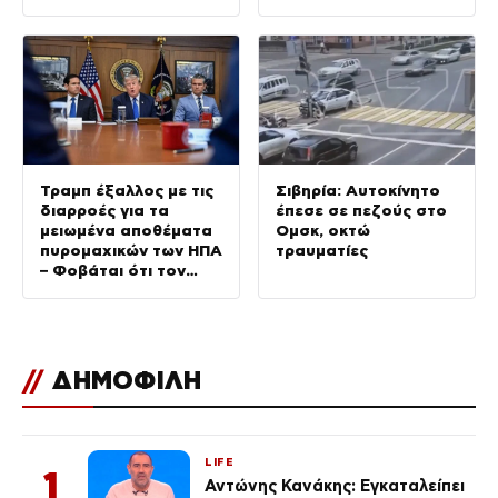
λιβανικό στρατό
κρούσματα
Τραμπ έξαλλος με τις
Σιβηρία: Αυτοκίνητο
διαρροές για τα
έπεσε σε πεζούς στο
μειωμένα αποθέματα
Ομσκ, οκτώ
πυρομαχικών των ΗΠΑ
τραυματίες
– Φοβάται ότι τον
αποδυναμώνουν
απέναντι στο Ιράν
//
ΔΗΜΟΦΙΛΗ
LIFE
1
Αντώνης Κανάκης: Εγκαταλείπει