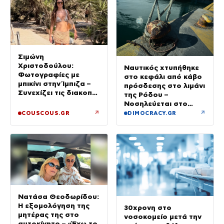
Σιμώνη
Χριστοδούλου:
Ναυτικός χτυπήθηκε
Φωτογραφίες με
στο κεφάλι από κάβο
μπικίνι στην Ίμπιζα –
πρόσδεσης στο λιμάνι
Συνεχίζει τις διακοπές
της Ρόδου –
της με τον σύζυγό
Νοσηλεύεται στο
της, Αντρέα Γεωργίου
νοσοκομείο
↗
↗
COUSCOUS.GR
DIMOCRACY.GR
Νατάσα Θεοδωρίδου:
Η εξομολόγηση της
30χρονη στο
μητέρας της στο
νοσοκομείο μετά την
αυτοκίνητο – «Έχω το