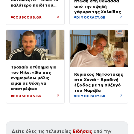
πτώση στη θάλασσα
καλύτερο παιδί του
από την υψηλή
κόσμου»
γέφυρα της Χαλκίδας
↗
↗
COUSCOUS.GR
DIMOCRACY.GR
Τροχαίο ατύχημα για
τον Mike: «Θα σας
Κυριάκος Μητσοτάκης
ενημερώσω μόλις
στα Χανιά – Βραδινή
είμαι σε θέση να
έξοδος με τη σύζυγό
επιστρέψω»
του Μαρέβα
↗
↗
COUSCOUS.GR
DIMOCRACY.GR
Ειδήσεις
Δείτε όλες τις τελευταίες
από την