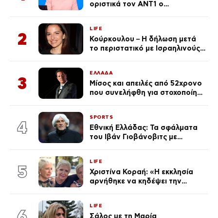
οριστικά τον ΑΝΤ1 ο
αγαπημένος παρουσιαστής
LIFE
2
Κούρκουλου – Η δήλωση μετά
το περιστατικό με Ισραηλινούς:
«Φερθήκατε σαν
κακομαθημένο
ΕΛΛΑΔΑ
πλουσιοκόριτσο»
3
Μίσος και απειλές από 52χρονο
που συνελήφθη για στοχοποίηση
του Άδωνι Γεωργιάδη –
Οραματιζόταν μέρες Νεπάλ
SPORTS
στην Ελλάδα
4
Εθνική Ελλάδας: Τα σφάλματα
του Ιβάν Γιοβάνοβιτς με
Τζολάκη, Μουζακίτη, Παυλίδη
και Κωνσταντέλια «κλειδί» στον
LIFE
αποκλεισμό από το Μουντιάλ
5
Χριστίνα Κοραή: «Η εκκλησία
αρνήθηκε να κηδέψει την
αδερφή μου, που χάρισε 4
ζωές»
LIFE
6
Σάλος με τη Μαρία