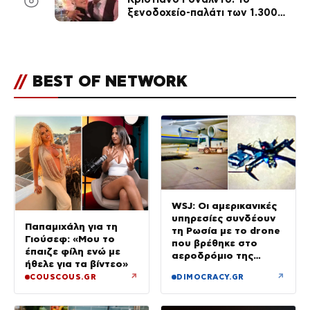
ξενοδοχείο-παλάτι των 1.300
ευρώ τη βραδιά που θα γίνει η
δεξίωση του γάμου
(φωτογραφίες)
//
BEST OF NETWORK
WSJ: Οι αμερικανικές
υπηρεσίες συνδέουν
Παπαμιχάλη για τη
τη Ρωσία με το drone
Γιούσεφ: «Μου το
που βρέθηκε στο
έπαιζε φίλη ενώ με
αεροδρόμιο της
ήθελε για τα βίντεο»
Λειψίας
↗
↗
COUSCOUS.GR
DIMOCRACY.GR