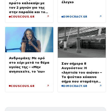
έλεγχο
πρώτο καλοκαίρι με
τον 2 μηνών γιο της
στην παραλία και το
τρυφερό βίντεο
↗
↗
COUSCOUS.GR
DIMOCRACY.GR
Ανδρομάχη: Με ορό
στο χέρι μετά το θέμα
Σαν σήμερα 8
υγείας της – «Μην
Αυγούστου: Η
ανησυχείτε, το ‘χω»
«ληστεία του αιώνα» –
Το ψεύτικο κόκκινο
σήμα που σταμάτησε
τρένο με 2,6 εκατ.
↗
↗
COUSCOUS.GR
DIMOCRACY.GR
λίρες