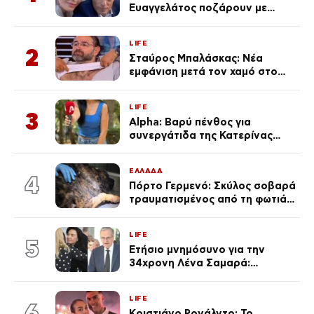
Ευαγγελάτος ποζάρουν με
μαγιό σε παραλία στην
Κεφαλονιά
LIFE
2
Σταύρος Μπαλάσκας: Νέα
εμφάνιση μετά τον χαμό στο
«Πρωινό» (Φωτογραφία)
LIFE
3
Alpha: Βαρύ πένθος για
συνεργάτιδα της Κατερίνας
Καινούργιου – «Κουράστηκες
πολύ… Απόψε είσαι στα χέρια
ΕΛΛΑΔΑ
του Θεού»
4
Πόρτο Γερμενό: Σκύλος σοβαρά
τραυματισμένος από τη φωτιά
επέστρεψε στο σπίτι που τον
φρόντιζαν
LIFE
5
Ετήσιο μνημόσυνο για την
34χρονη Λένα Σαμαρά:
Συγκινημένοι ο Αντώνης
Σαμαράς και η σύζυγός του
LIFE
6
Κριστιάνο Ρονάλντο: Το