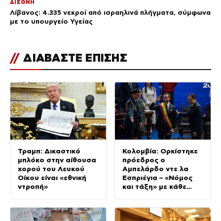
ΔΙΕΘΝΗ
Λίβανος: 4.335 νεκροί από ισραηλινά πλήγματα, σύμφωνα
με το υπουργείο Υγείας
//
ΔΙΑΒΑΣΤΕ ΕΠΙΣΗΣ
Τραμπ: Δικαστικό
Κολομβία: Ορκίστηκε
μπλόκο στην αίθουσα
πρόεδρος ο
χορού του Λευκού
Αμπελάρδο ντε λα
Οίκου είναι «εθνική
Εσπριέγια – «Νόμος
ντροπή»
και τάξη» με κάθε
κόστος