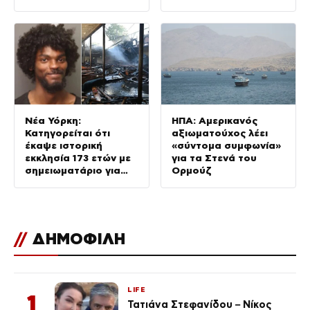
Ντνιπροπετρόφσκ
Νέα Υόρκη:
ΗΠΑ: Αμερικανός
Κατηγορείται ότι
αξιωματούχος λέει
έκαψε ιστορική
«σύντομα συμφωνία»
εκκλησία 173 ετών με
για τα Στενά του
σημειωματάριο για
Ορμούζ
δολοφονίες και βία
//
ΔΗΜΟΦΙΛΗ
LIFE
1
Τατιάνα Στεφανίδου – Νίκος