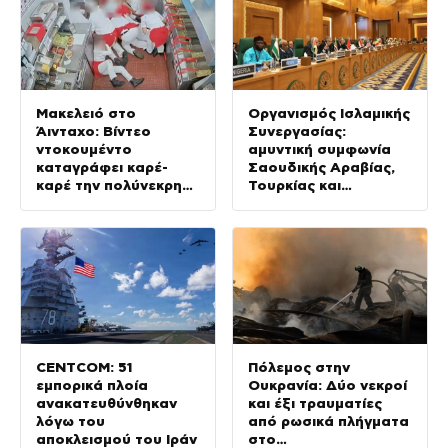
Μακελειό στο
Οργανισμός Ισλαμικής
Άινταχο: Βίντεο
Συνεργασίας:
ντοκουμέντο
αμυντική συμφωνία
καταγράφει καρέ-
Σαουδικής Αραβίας,
καρέ την πολύνεκρη
Τουρκίας και
επίθεση του
Πακιστάν ως
24χρονου
«πυλώνας ασφάλειας»
CENTCOM: 51
Πόλεμος στην
εμπορικά πλοία
Ουκρανία: Δύο νεκροί
ανακατευθύνθηκαν
και έξι τραυματίες
λόγω του
από ρωσικά πλήγματα
αποκλεισμού του Ιράν
στο