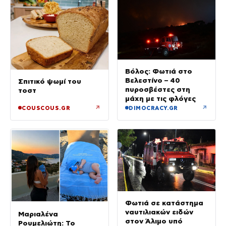
Βόλος: Φωτιά στο
Βελεστίνο – 40
Σπιτικό ψωμί του
πυροσβέστες στη
τοστ
μάχη με τις φλόγες
↗
↗
COUSCOUS.GR
DIMOCRACY.GR
Φωτιά σε κατάστημα
ναυτιλιακών ειδών
Μαριαλένα
στον Άλιμο υπό
Ρουμελιώτη: Το