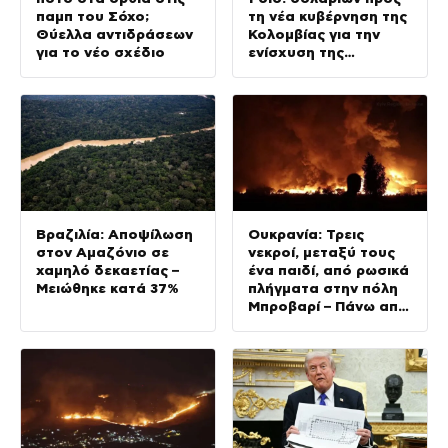
παμπ του Σόχο;
τη νέα κυβέρνηση της
Θύελλα αντιδράσεων
Κολομβίας για την
για το νέο σχέδιο
ενίσχυση της
ασφάλειας
Βραζιλία: Αποψίλωση
Ουκρανία: Τρεις
στον Αμαζόνιο σε
νεκροί, μεταξύ τους
χαμηλό δεκαετίας –
ένα παιδί, από ρωσικά
Μειώθηκε κατά 37%
πλήγματα στην πόλη
Μπροβαρί – Πάνω από
δέκα ισχυρές εκρήξεις
στο Κίεβο