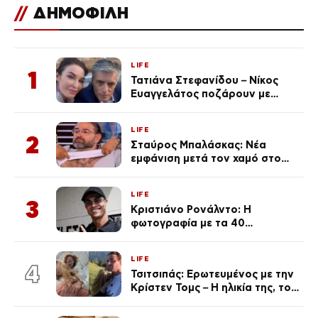
//
ΔΗΜΟΦΙΛΗ
LIFE
1
Τατιάνα Στεφανίδου – Νίκος
Ευαγγελάτος ποζάρουν με
μαγιό σε παραλία στην
Κεφαλονιά
LIFE
2
Σταύρος Μπαλάσκας: Νέα
εμφάνιση μετά τον χαμό στο
«Πρωινό» (Φωτογραφία)
LIFE
3
Κριστιάνο Ρονάλντο: Η
φωτογραφία με τα 40
πανάκριβα αυτοκίνητα στο
γκαράζ του ξεπέρασε τα 20,7
LIFE
εκ. likes
4
Τσιτσιπάς: Ερωτευμένος με την
Κρίστεν Τομς – Η ηλικία της, το
άγνωστο παρελθόν της και το
μεγάλο της πάθος