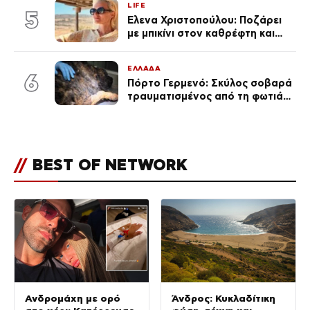
LIFE
5
Έλενα Χριστοπούλου: Ποζάρει
με μπικίνι στον καθρέφτη και
εντυπωσιάζει – «Χάνουμε
τουλάχιστον 25 κιλά η
ΕΛΛΑΔΑ
καθεμία…» (Βίντεο)
6
Πόρτο Γερμενό: Σκύλος σοβαρά
τραυματισμένος από τη φωτιά
επέστρεψε στο σπίτι που τον
φρόντιζαν
//
BEST OF NETWORK
Ανδρομάχη με ορό
Άνδρος: Κυκλαδίτικη