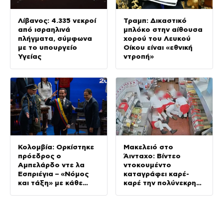
Λίβανος: 4.335 νεκροί
Τραμπ: Δικαστικό
από ισραηλινά
μπλόκο στην αίθουσα
πλήγματα, σύμφωνα
χορού του Λευκού
με το υπουργείο
Οίκου είναι «εθνική
Υγείας
ντροπή»
Κολομβία: Ορκίστηκε
Μακελειό στο
πρόεδρος ο
Άινταχο: Βίντεο
Αμπελάρδο ντε λα
ντοκουμέντο
Εσπριέγια – «Νόμος
καταγράφει καρέ-
και τάξη» με κάθε
καρέ την πολύνεκρη
κόστος
επίθεση του
24χρονου