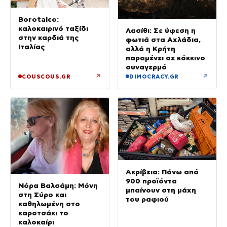
Borotalco:
καλοκαιρινό ταξίδι
Λασίθι: Σε ύφεση η
στην καρδιά της
φωτιά στα Αχλάδια,
Ιταλίας
αλλά η Κρήτη
παραμένει σε κόκκινο
συναγερμό
↗
↗
COUSCOUS.GR
DIMOCRACY.GR
Ακρίβεια: Πάνω από
900 προϊόντα
Νόρα Βαλσάμη: Μόνη
μπαίνουν στη μάχη
στη Σύρο και
του ραφιού
καθηλωμένη στο
καροτσάκι το
καλοκαίρι