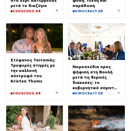
στο χέρι: Κατέρρευσε
φύση, τέχνη και
μετά το διαζύγιο
παράδοση
↗
↗
COUSCOUS.GR
DIMOCRACY.GR
Στέφανος Τσιτσιπάς:
Τρυφερές στιγμές με
Νομοσχέδια προς
την καλλονή
ψήφιση στη Βουλή
σύντροφό του
μετά τις θερινές
Kristen Thoms
διακοπές: το
κυβερνητικό σπριντ
μετά τον
↗
↗
COUSCOUS.GR
DIMOCRACY.GR
Δεκαπενταύγουστο