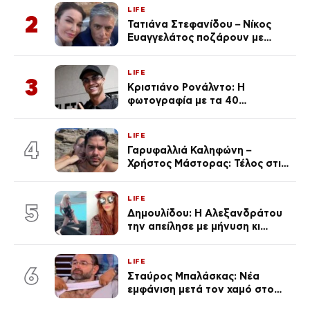
LIFE
2
Τατιάνα Στεφανίδου – Νίκος
Ευαγγελάτος ποζάρουν με
μαγιό σε παραλία στην
Κεφαλονιά
LIFE
3
Κριστιάνο Ρονάλντο: Η
φωτογραφία με τα 40
πανάκριβα αυτοκίνητα στο
γκαράζ του ξεπέρασε τα 20,7
LIFE
εκ. likes
4
Γαρυφαλλιά Καληφώνη –
Χρήστος Μάστορας: Τέλος στις
φήμες χωρισμού, όλη η αλήθεια
για τη σχέση τους
LIFE
5
Δημουλίδου: Η Αλεξανδράτου
την απείλησε με μήνυση κι
εκείνη απαντά – «Δεν σε
αναγνώρισα, όταν κατάλαβα
LIFE
ποια είσαι σοκαρίστικα»
6
Σταύρος Μπαλάσκας: Νέα
εμφάνιση μετά τον χαμό στο
«Πρωινό» (Φωτογραφία)