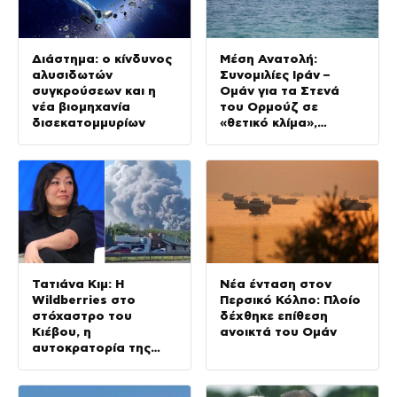
Διάστημα: ο κίνδυνος
Μέση Ανατολή:
αλυσιδωτών
Συνομιλίες Ιράν –
συγκρούσεων και η
Ομάν για τα Στενά
νέα βιομηχανία
του Ορμούζ σε
δισεκατομμυρίων
«θετικό κλίμα»,
προειδοποιεί τις ΗΠΑ
η Τεχεράνη
Τατιάνα Κιμ: Η
Νέα ένταση στον
Wildberries στο
Περσικό Κόλπο: Πλοίο
στόχαστρο του
δέχθηκε επίθεση
Κιέβου, η
ανοικτά του Ομάν
αυτοκρατορία της
πλουσιότερης
γυναίκας της Ρωσίας
γίνεται στάχτη