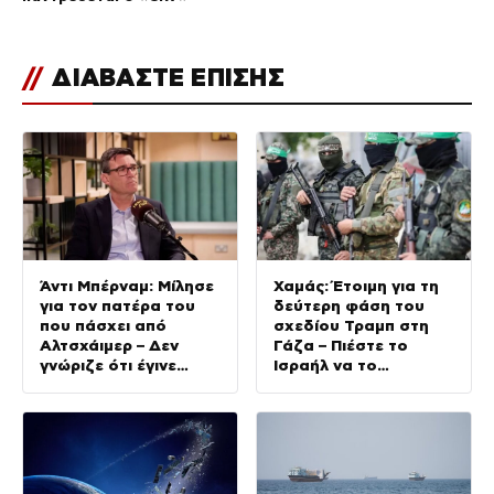
//
ΔΙΑΒΑΣΤΕ ΕΠΙΣΗΣ
Άντι Μπέρναμ: Μίλησε
Χαμάς: Έτοιμη για τη
για τον πατέρα του
δεύτερη φάση του
που πάσχει από
σχεδίου Τραμπ στη
Αλτσχάιμερ – Δεν
Γάζα – Πιέστε το
γνώριζε ότι έγινε
Ισραήλ να το
Πρωθυπουργός
εφαρμόσει