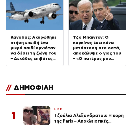
Καναδάς: Ακυρώθηκε
Τζο Μπάιντεν: Ο
πτήση επειδή ένα
καρκίνος έχει κάνει
μικρό παιδί αρνιόταν
μετάσταση στα οστά,
να δέσει τη ζώνη του
αποκάλυψε ο γιος του
– Δεκάδες επιβάτες
– «Ο πατέρας μου
αποκλείστηκαν στο
πονάει»
αεροδρόμιο
//
ΔΗΜΟΦΙΛΗ
LIFE
1
Τζούλια Αλεξανδράτου: Η κόρη
της Paris – Αποκλειστικές
φωτογραφίες