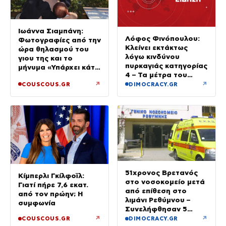
Ιωάννα Σιαμπάνη:
Λόφος Φινόπουλου:
Φωτογραφίες από την
Κλείνει εκτάκτως
ώρα θηλασμού του
λόγω κινδύνου
γιου της και το
πυρκαγιάς κατηγορίας
μήνυμα «Υπάρχει κάτι
4 – Τα μέτρα του
μαγικό σε αυτές τις
Δήμου Αθηναίων
↗
↗
COUSCOUS.GR
DIMOCRACY.GR
αργές μέρες»
51χρονος Βρετανός
Κίμπερλι Γκίλφοϊλ:
στο νοσοκομείο μετά
Γιατί πήρε 7,6 εκατ.
από επίθεση στο
από τον πρώην; Η
λιμάνι Ρεθύμνου –
συμφωνία
Συνελήφθησαν 5
άτομα
↗
↗
COUSCOUS.GR
DIMOCRACY.GR