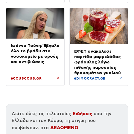
Ιωάννα Τούνη: Έβγαλα
όλο το βράδυ στο
ΕΦΕΤ ανακάλεσε
νοσοκομείο με ορούς
παρτίδα μαρμελάδας
και αντιβιώσεις
φράουλας λόγω
πιθανής παρουσίας
θραυσμάτων γυαλιού
↗
↗
COUSCOUS.GR
DIMOCRACY.GR
Ειδήσεις
Δείτε όλες τις τελευταίες
από την
Ελλάδα και τον Κόσμο, τη στιγμή που
ΔΕΔΟΜΕΝΟ
συμβαίνουν, στο
.