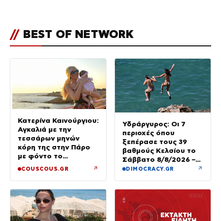
//
BEST OF NETWORK
Κατερίνα Καινούργιου:
Υδράργυρος: Οι 7
Αγκαλιά με την
περιοχές όπου
τεσσάρων μηνών
ξεπέρασε τους 39
κόρη της στην Πάρο
βαθμούς Κελσίου το
με φόντο το
Σάββατο 8/8/2026 –
ηλιοβασίλεμα
Πού θα δούμε 40άρια
↗
↗
COUSCOUS.GR
DIMOCRACY.GR
την Κυριακή