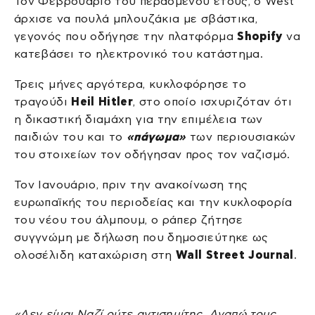
Τον Φεβρουάριο του περασμένου έτους, ο West
άρχισε να πουλά μπλουζάκια με σβάστικα,
γεγονός που οδήγησε την πλατφόρμα
Shopify
να
κατεβάσει το ηλεκτρονικό του κατάστημα.
Τρεις μήνες αργότερα, κυκλοφόρησε το
τραγούδι
Heil Hitler
, στο οποίο ισχυριζόταν ότι
η δικαστική διαμάχη για την επιμέλεια των
παιδιών του και το
«πάγωμα»
των περιουσιακών
του στοιχείων τον οδήγησαν προς τον ναζισμό.
Τον Ιανουάριο, πριν την ανακοίνωση της
ευρωπαϊκής του περιοδείας και την κυκλοφορία
του νέου του άλμπουμ, ο ράπερ ζήτησε
συγγνώμη με δήλωση που δημοσιεύτηκε ως
ολοσέλιδη καταχώριση στη
Wall Street Journal
.
«Δεν είμαι Ναζί ούτε αντισημίτης. Αγαπώ τους