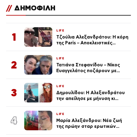
//
ΔΗΜΟΦΙΛΗ
LIFE
1
Τζούλια Αλεξανδράτου: Η κόρη
της Paris – Αποκλειστικές
φωτογραφίες
LIFE
2
Τατιάνα Στεφανίδου – Νίκος
Ευαγγελάτος ποζάρουν με
μαγιό σε παραλία στην
Κεφαλονιά
LIFE
3
Δημουλίδου: Η Αλεξανδράτου
την απείλησε με μήνυση κι
εκείνη απαντά – «Δεν σε
αναγνώρισα, όταν κατάλαβα
LIFE
ποια είσαι σοκαρίστικα»
4
Μαρία Αλεξάνδρου: Νέα ζωή
της πρώην σταρ ερωτικών
ταινιών, μητέρα ενός παιδιού με