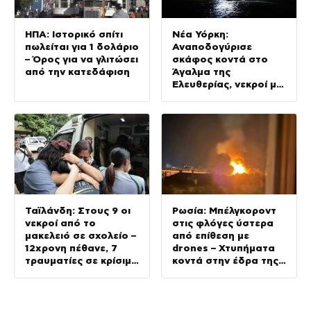
ΗΠΑ: Ιστορικό σπίτι
Νέα Υόρκη:
πωλείται για 1 δολάριο
Αναποδογύρισε
– Όρος για να γλιτώσει
σκάφος κοντά στο
από την κατεδάφιση
Άγαλμα της
Ελευθερίας, νεκροί μία
γυναίκα και ένα
βρέφος 5 μηνών
Ταϊλάνδη: Στους 9 οι
Ρωσία: Μπέλγκοροντ
νεκροί από το
στις φλόγες ύστερα
μακελειό σε σχολείο –
από επίθεση με
12χρονη πέθανε, 7
drones – Χτυπήματα
τραυματίες σε κρίσιμη
κοντά στην έδρα της
κατάσταση
FSB, 13 τραυματίες