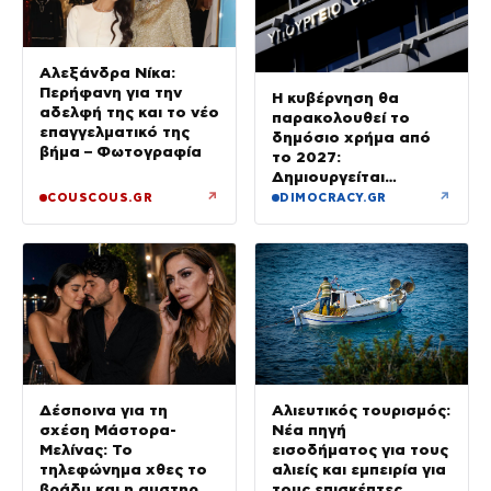
Αλεξάνδρα Νίκα:
Περήφανη για την
Η κυβέρνηση θα
αδελφή της και το νέο
παρακολουθεί το
επαγγελματικό της
δημόσιο χρήμα από
βήμα – Φωτογραφία
το 2027:
Δημιουργείται
ψηφιακή ταυτότητα
↗
↗
COUSCOUS.GR
DIMOCRACY.GR
για κάθε υπηρεσία
Αλιευτικός τουρισμός:
Δέσποινα για τη
Νέα πηγή
σχέση Μάστορα-
εισοδήματος για τους
Μελίνας: Το
αλιείς και εμπειρία για
τηλεφώνημα χθες το
τους επισκέπτες
βράδυ και η αυστηρή