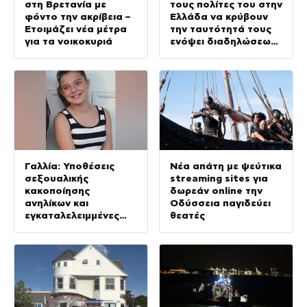
στη Βρετανία με
τους πολίτες του στην
φόντο την ακρίβεια –
Ελλάδα να κρύβουν
Ετοιμάζει νέα μέτρα
την ταυτότητά τους
για τα νοικοκυριά
ενόψει διαδηλώσεων
σε 36 σημεία
Γαλλία: Υποθέσεις
Νέα απάτη με ψεύτικα
σεξουαλικής
streaming sites για
κακοποίησης
δωρεάν online την
ανηλίκων και
Οδύσσεια παγιδεύει
εγκαταλελειμμένες
θεατές
υποθέσεις – Έκθεση
μετά τη δολοφονία
της 11χρονης Λιάνα