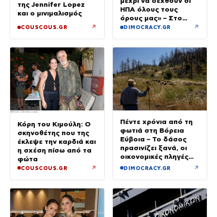
μέχρι να δεχθούν οι
της Jennifer Lopez
ΗΠΑ όλους τους
και ο μινιμαλισμός
όρους μας» – Στο
τραπέζι συμφωνία για
↗
↗
COUSCOUS.GR
DIMOCRACY.GR
το άνοιγμα
Πέντε χρόνια από τη
Κόρη του Κιμούλη: Ο
φωτιά στη Βόρεια
σκηνοθέτης που της
Εύβοια – Το δάσος
έκλεψε την καρδιά και
πρασινίζει ξανά, οι
η σχέση πίσω από τα
οικονομικές πληγές
φώτα
παραμένουν
↗
↗
COUSCOUS.GR
DIMOCRACY.GR