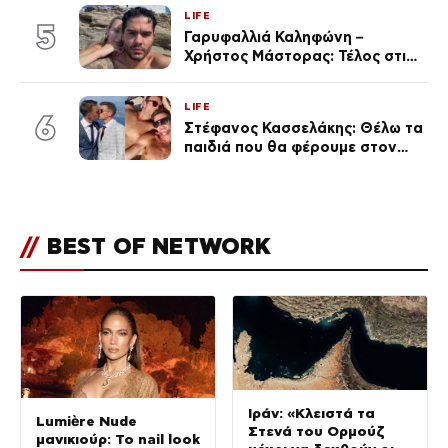
σύντροφο επιχειρηματία
LIFE
(Φωτογραφίες)
5
Γαρυφαλλιά Καληφώνη –
Χρήστος Μάστορας: Τέλος στις
φήμες χωρισμού, όλη η αλήθεια
για τη σχέση τους
LIFE
6
Στέφανος Κασσελάκης: Θέλω τα
παιδιά που θα φέρουμε στον
κόσμο να… – Αποκάλυψη για την
οικογένεια με τον Τάιλερ
//
BEST OF NETWORK
Ιράν: «Κλειστά τα
Lumière Nude
Στενά του Ορμούζ
μανικιούρ: Το nail look