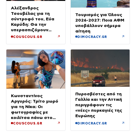
Αλέξανδρος
Τσουβέλας για τη
Τουρισμός για Όλους
σύντροφό του, Εύα
2026-2027: Ποια ΑΦΜ
Καρύδη: Θα την
υποβάλλουν σήμερα
υπερασπιζόμουν
αίτηση
άλλες 500 φορές –
↗
↗
COUSCOUS.GR
DIMOCRACY.GR
Δεν έχει φωτογένεια,
τι να κάνουμε
Πυροσβέστες από τη
Κωνσταντίνος
Γαλλία και την Αττική
Αργυρός: Τρίτο μωρό
περιγράφουν τις
για τη Νίκα; Οι
«νέες» πυρκαγιές της
φωτογραφίες με
Ευρώπης
κοιλίτσα πάνω στο
σκάφος που
↗
↗
COUSCOUS.GR
DIMOCRACY.GR
φούντωσαν τις φήμες