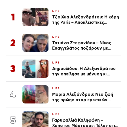
LIFE
1
Τζούλια Αλεξανδράτου: Η κόρη
της Paris – Αποκλειστικές
φωτογραφίες
LIFE
2
Τατιάνα Στεφανίδου – Νίκος
Ευαγγελάτος ποζάρουν με
μαγιό σε παραλία στην
Κεφαλονιά
LIFE
3
Δημουλίδου: Η Αλεξανδράτου
την απείλησε με μήνυση κι
εκείνη απαντά – «Δεν σε
αναγνώρισα, όταν κατάλαβα
LIFE
ποια είσαι σοκαρίστικα»
4
Μαρία Αλεξάνδρου: Νέα ζωή
της πρώην σταρ ερωτικών
ταινιών, μητέρα ενός παιδιού με
σύντροφο επιχειρηματία
LIFE
(Φωτογραφίες)
5
Γαρυφαλλιά Καληφώνη –
Χρήστος Μάστορας: Τέλος στις