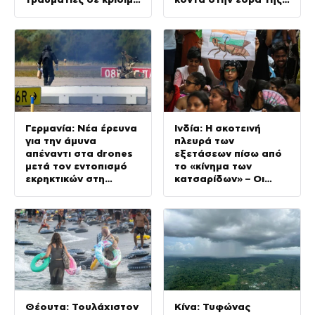
κατάσταση
FSB, 13 τραυματίες
Γερμανία: Νέα έρευνα
Ινδία: Η σκοτεινή
για την άμυνα
πλευρά των
απέναντι στα drones
εξετάσεων πίσω από
μετά τον εντοπισμό
το «κίνημα των
εκρηκτικών στη
κατσαρίδων» – Οι
Λειψία
οικογένειες μαθητών
ζητούν δικαιοσύνη
Θέουτα: Τουλάχιστον
Κίνα: Τυφώνας