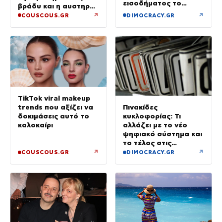
εισοδήματος το
βράδυ και η αυστηρή
πρώτο τρίμηνο του
προειδοποίηση
↗
↗
COUSCOUS.GR
DIMOCRACY.GR
2026
TikTok viral makeup
trends που αξίζει να
Πινακίδες
δοκιμάσεις αυτό το
κυκλοφορίας: Τι
καλοκαίρι
αλλάζει με το νέο
ψηφιακό σύστημα και
το τέλος στις
καθυστερήσεις
↗
↗
COUSCOUS.GR
DIMOCRACY.GR