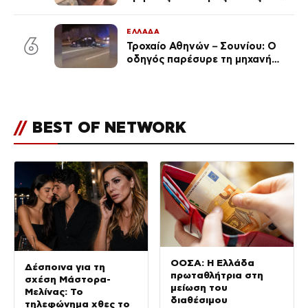
φήμες χωρισμού, όλη η αλήθεια
για τη σχέση τους
ΕΛΛΑΔΑ
6
Τροχαίο Αθηνών – Σουνίου: Ο
οδηγός παρέσυρε τη μηχανή
των αστυνομικών σε
αναστροφή – Στο 401 ΣΝ οι δύο
τραυματίες
//
BEST OF NETWORK
ΟΟΣΑ: Η Ελλάδα
Δέσποινα για τη
πρωταθλήτρια στη
σχέση Μάστορα-
μείωση του
Μελίνας: Το
διαθέσιμου
τηλεφώνημα χθες το