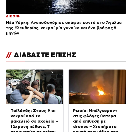
ΔΙΕΘΝΗ
Νέα Υόρκη: Αναποδογύρισε σκάφος κοντά στο Άγαλμα
της Ελευθερίας, νεκροί μία γυναίκα και ένα βρέφος 5
μηνών
//
ΔΙΑΒΑΣΤΕ ΕΠΙΣΗΣ
Ταϊλάνδη: Στους 9 οι
Ρωσία: Μπέλγκοροντ
νεκροί από το
στις φλόγες ύστερα
μακελειό σε σχολείο –
από επίθεση με
12χρονη πέθανε, 7
drones – Χτυπήματα
τραυματίες σε κρίσιμη
κοντά στην έδρα της