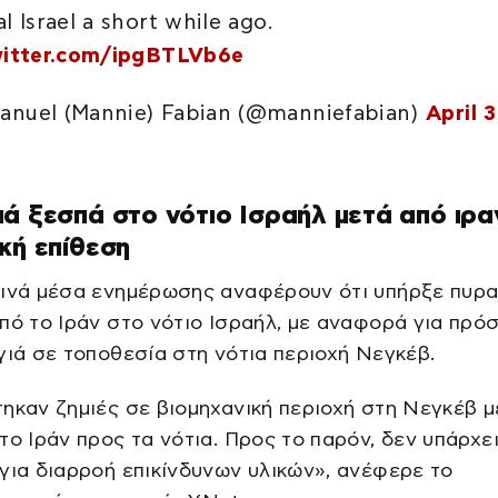
l Israel a short while ago.
witter.com/ipgBTLVb6e
nuel (Mannie) Fabian (@manniefabian)
April 3
ά ξεσπά στο νότιο Ισραήλ μετά από ιρα
κή επίθεση
λινά μέσα ενημέρωσης αναφέρουν ότι υπήρξε πυρα
πό το Ιράν στο νότιο Ισραήλ, με αναφορά για πρό
γιά σε τοποθεσία στη νότια περιοχή Νεγκέβ.
ηκαν ζημιές σε βιομηχανική περιοχή στη Νεγκέβ μ
το Ιράν προς τα νότια. Προς το παρόν, δεν υπάρχε
για διαρροή επικίνδυνων υλικών», ανέφερε το