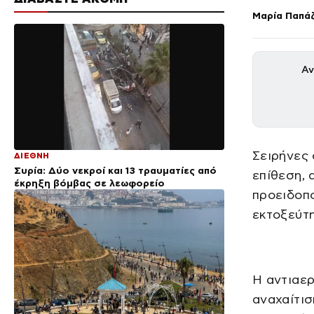
Μαρία Παπά
Αν
Σειρήνες 
ΔΙΕΘΝΗ
Συρία: Δύο νεκροί και 13 τραυματίες από
επίθεση, 
έκρηξη βόμβας σε λεωφορείο
προειδοπ
εκτοξεύτη
Η αντιαερ
αναχαίτι