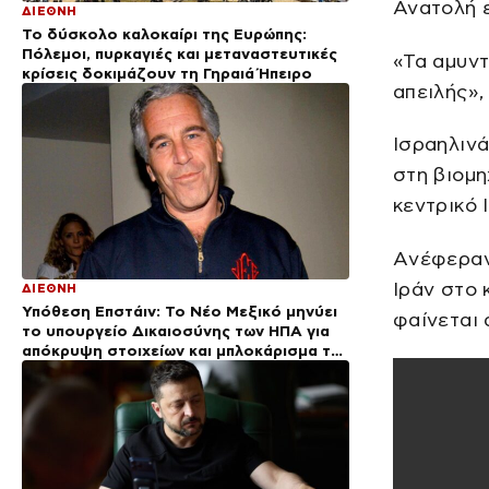
Ανατολή ε
ΔΙΕΘΝΗ
Το δύσκολο καλοκαίρι της Ευρώπης:
Πόλεμοι, πυρκαγιές και μεταναστευτικές
«Τα αμυντ
κρίσεις δοκιμάζουν τη Γηραιά Ήπειρο
απειλής»,
Ισραηλιν
στη βιομη
κεντρικό 
Aνέφεραν 
Ιράν στο
ΔΙΕΘΝΗ
Υπόθεση Επστάιν: Το Νέο Μεξικό μηνύει
φαίνεται 
το υπουργείο Δικαιοσύνης των ΗΠΑ για
απόκρυψη στοιχείων και μπλοκάρισμα της
έρευνας