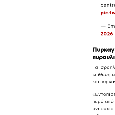
centra
pic.t
— Ema
2026
Πυρκαγι
πυραυλι
Τα ισραη
επίθεση α
και πυρκα
«Εντοπίστ
πυρά από 
ανησυχία 