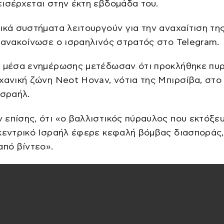
ισέρχεται στην έκτη εβδομάδα του.
ικά συστήματα λειτουργούν για την αναχαίτιση τη
 ανακοίνωσε ο ισραηλινός στρατός στο Telegram.
ά μέσα ενημέρωσης μετέδωσαν ότι προκλήθηκε πυ
χανική ζώνη Neot Hovav, νότια της Μπιρσίβα, στο
Ισραήλ.
επίσης, ότι «ο βαλλιστικός πύραυλος που εκτόξε
 κεντρικό Ισραήλ έφερε κεφαλή βόμβας διασποράς
από βίντεο».