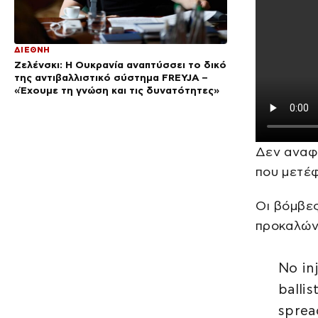
ΔΙΕΘΝΗ
Ζελένσκι: Η Ουκρανία αναπτύσσει το δικό
της αντιβαλλιστικό σύστημα FREYJA –
«Έχουμε τη γνώση και τις δυνατότητες»
Δεν αναφ
που μετέ
Οι βόμβες
προκαλώντ
No in
balli
sprea