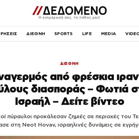
Η ενημέρωσή σας, το πάθος μας!
ΙΡΗΣΕΙΣ
ΔΙΕΘΝΗ
SPORTS
LIFE
MEDIA
VIDE
ΔΙΕΘΝΗ
ναγερμός από φρέσκια ιραν
ύλους διασποράς – Φωτιά σ
Ισραήλ – Δείτε βίντεο
ικοί πύραυλοι προκάλεσαν ζημιές σε περιοχές του Τε
ασε στη Neot Hovav, ισραηλινές δυνάμεις σε εγρήγ