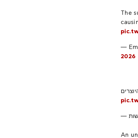
The s
causi
pic.t
— Ema
2026
pic.t
An un