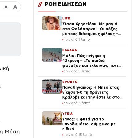
//
ΡΟΗ ΕΙΔΗΣΕΩΝ
Α
Α
LIFE
Σίσσυ Χρηστίδου: Με μαγιό
στα Φαλάσαρνα – Οι πόζες
με τους διάσημους φίλους της
(φωτογραφίες & βίντεο)
πριν από 1 λεπτό
ΕΛΛΑΔΑ
Μάλια: Πώς πνίγηκε η
42χρονη – «Τα παιδιά
φώναζαν και έκλαιγαν, πέντε
λική
άνθρωποι κάναμε ΚΑΡΠΑ»
πριν από 3 λεπτά
SPORTS
υ
Παναθηναϊκός: Η Μπεσίκτας
νίκησε 1-0 τη Χράντετς
Κράλοβε και την έστειλε στον
δρόμο του τριφυλλιού
πριν από 5 λεπτά
ΥΓΕΙΑ
Ύπνος: 3 φυτά για το
ν
υπνοδωμάτιο, σύμφωνα με
ειδικό
τη Μέση
πριν από 15 λεπτά