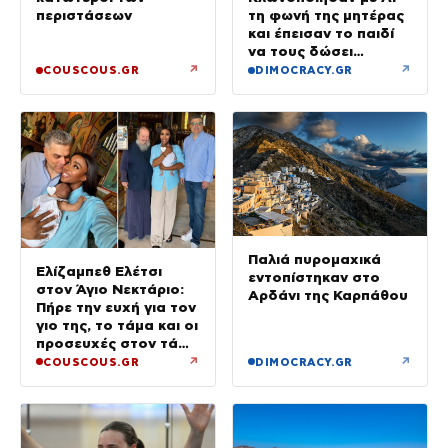
περιστάσεων
τη φωνή της μητέρας
και έπεισαν το παιδί
να τους δώσει
χρήματα και
↗
↗
COUSCOUS.GR
DIMOCRACY.GR
κοσμήματα
Παλιά πυρομαχικά
Ελίζαμπεθ Ελέτσι
εντοπίστηκαν στο
στον Άγιο Νεκτάριο:
Αρδάνι της Καρπάθου
Πήρε την ευχή για τον
γιο της, το τάμα και οι
προσευχές στον τάφο
του Αγίου
↗
↗
COUSCOUS.GR
DIMOCRACY.GR