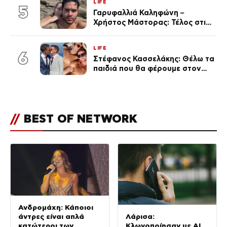
LIFE
(Φωτογραφίες)
5
Γαρυφαλλιά Καληφώνη –
Χρήστος Μάστορας: Τέλος στις
φήμες χωρισμού, όλη η αλήθεια
για τη σχέση τους
LIFE
6
Στέφανος Κασσελάκης: Θέλω τα
παιδιά που θα φέρουμε στον
κόσμο να… – Αποκάλυψη για την
οικογένεια με τον Τάιλερ
//
BEST OF NETWORK
Ανδρομάχη: Κάποιοι
άντρες είναι απλά
Λάρισα:
κατώτεροι των
Κλωνοποίησαν με AI