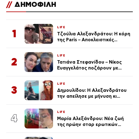
//
ΔΗΜΟΦΙΛΗ
LIFE
1
Τζούλια Αλεξανδράτου: Η κόρη
της Paris – Αποκλειστικές
φωτογραφίες
LIFE
2
Τατιάνα Στεφανίδου – Νίκος
Ευαγγελάτος ποζάρουν με
μαγιό σε παραλία στην
Κεφαλονιά
LIFE
3
Δημουλίδου: Η Αλεξανδράτου
την απείλησε με μήνυση κι
εκείνη απαντά – «Δεν σε
αναγνώρισα, όταν κατάλαβα
LIFE
ποια είσαι σοκαρίστικα»
4
Μαρία Αλεξάνδρου: Νέα ζωή
της πρώην σταρ ερωτικών
ταινιών, μητέρα ενός παιδιού με
σύντροφο επιχειρηματία