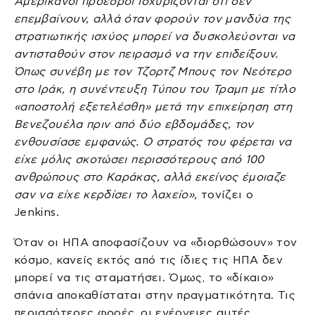
Αμερικανοί πρόεδροι ισχυρίζονται ότι δεν
επεμβαίνουν, αλλά όταν φορούν τον μανδύα της
στρατιωτικής ισχύος μπορεί να δυσκολεύονται να
αντισταθούν στον πειρασμό να την επιδείξουν.
Όπως συνέβη με τον Τζορτζ Μπους τον Νεότερο
στο Ιράκ, η συνέντευξη Τύπου του Τραμπ με τίτλο
«αποστολή εξετελέσθη» μετά την επιχείρηση στη
Βενεζουέλα πριν από δύο εβδομάδες, τον
ενθουσίασε εμφανώς. Ο στρατός του φέρεται να
είχε μόλις σκοτώσει περισσότερους από 100
ανθρώπους στο Καράκας, αλλά εκείνος έμοιαζε
σαν να είχε κερδίσει το λαχείο»,
τονίζει ο
Jenkins.
Όταν οι ΗΠΑ αποφασίζουν να «διορθώσουν» τον
κόσμο, κανείς εκτός από τις ίδιες τις ΗΠΑ δεν
μπορεί να τις σταματήσει. Όμως, το «δίκαιο»
σπάνια αποκαθίσταται στην πραγματικότητα. Τις
περισσότερες φορές, οι ενέργειες αυτές