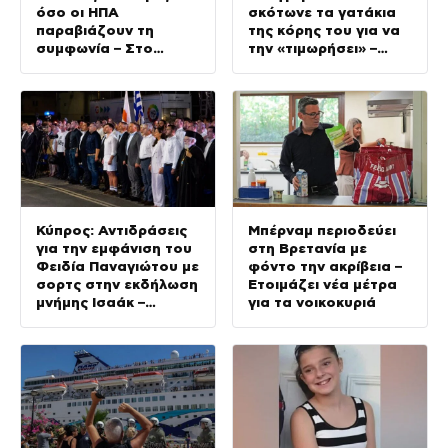
όσο οι ΗΠΑ
σκότωνε τα γατάκια
παραβιάζουν τη
της κόρης του για να
συμφωνία – Στο
την «τιμωρήσει» –
τελικό στάδιο οι
Βίντεο από τη
διαπραγματεύσεις με
σύλληψη
το Ομάν
Κύπρος: Αντιδράσεις
Μπέρναμ περιοδεύει
για την εμφάνιση του
στη Βρετανία με
Φειδία Παναγιώτου με
φόντο την ακρίβεια –
σορτς στην εκδήλωση
Ετοιμάζει νέα μέτρα
μνήμης Ισαάκ –
για τα νοικοκυριά
Σολωμού