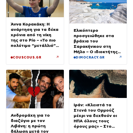
Άννα Κορακάκη: Η
ανάρτηση για τα δέκα
Ελικόπτερο
χρόνια από τη νίκη
προσγειώθηκε στα
της στο Ρίο – «Το πιο
βράχια του
πολύτιμο “μετάλλιό”
Σαρακήνικου στη
μου είναι η κόρη μου»
Μήλο – Ο ιδιοκτήτης
κατέβηκε για μπάνιο
↗
↗
COUSCOUS.GR
DIMOCRACY.GR
Ιράν: «Κλειστά τα
Στενά του Ορμούζ
Ανδρομάχη για το
μέχρι να δεχθούν οι
διαζύγιο με τον
ΗΠΑ όλους τους
Λιβάνη: η πρώτη
όρους μας» – Στο
δήλωση μετά τον
τραπέζι συμφωνία για