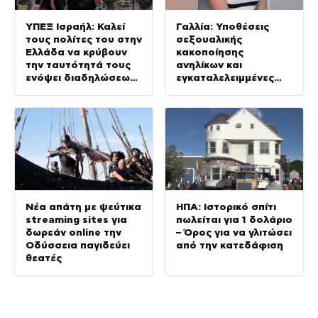
ΥΠΕΞ Ισραήλ: Καλεί
Γαλλία: Υποθέσεις
τους πολίτες του στην
σεξουαλικής
Ελλάδα να κρύβουν
κακοποίησης
την ταυτότητά τους
ανηλίκων και
ενόψει διαδηλώσεων
εγκαταλελειμμένες
σε 36 σημεία
υποθέσεις – Έκθεση
μετά τη δολοφονία
της 11χρονης Λιάνα
Νέα απάτη με ψεύτικα
ΗΠΑ: Ιστορικό σπίτι
streaming sites για
πωλείται για 1 δολάριο
δωρεάν online την
– Όρος για να γλιτώσει
Οδύσσεια παγιδεύει
από την κατεδάφιση
θεατές