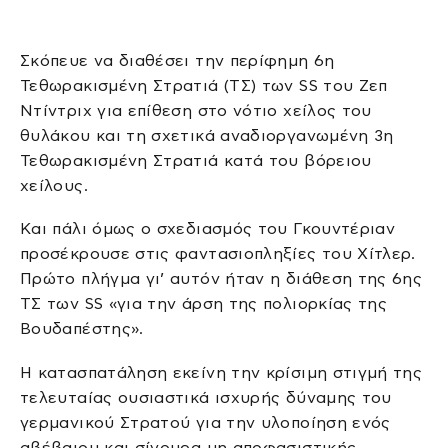
Σκόπευε να διαθέσει την περίφημη 6η
Τεθωρακισμένη Στρατιά (ΤΣ) των SS του Ζεπ
Ντίντριχ για επίθεση στο νότιο χείλος του
θυλάκου και τη σχετικά αναδιοργανωμένη 3η
Τεθωρακισμένη Στρατιά κατά του βόρειου
χείλους.
Και πάλι όμως ο σχεδιασμός του Γκουντέριαν
προσέκρουσε στις φαντασιοπληξίες του Χίτλερ.
Πρώτο πλήγμα γι’ αυτόν ήταν η διάθεση της 6ης
ΤΣ των SS «για την άρση της πολιορκίας της
Βουδαπέστης».
Η κατασπατάληση εκείνη την κρίσιμη στιγμή της
τελευταίας ουσιαστικά ισχυρής δύναμης του
γερμανικού Στρατού για την υλοποίηση ενός
αβέβαιου και σίγουρα μη αποφασιστικής