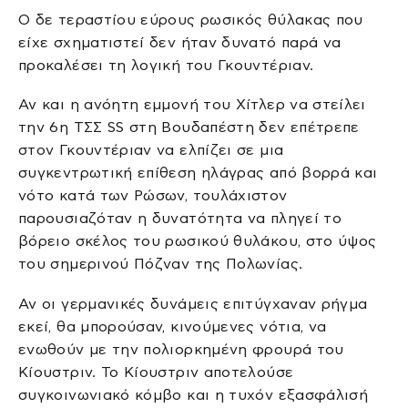
Ο δε τεραστίου εύρους ρωσικός θύλακας που
είχε σχηματιστεί δεν ήταν δυνατό παρά να
προκαλέσει τη λογική του Γκουντέριαν.
Αν και η ανόητη εμμονή του Χίτλερ να στείλει
την 6η ΤΣΣ SS στη Βουδαπέστη δεν επέτρεπε
στον Γκουντέριαν να ελπίζει σε μια
συγκεντρωτική επίθεση ηλάγρας από βορρά και
νότο κατά των Ρώσων, τουλάχιστον
παρουσιαζόταν η δυνατότητα να πληγεί το
βόρειο σκέλος του ρωσικού θυλάκου, στο ύψος
του σημερινού Πόζναν της Πολωνίας.
Αν οι γερμανικές δυνάμεις επιτύγχαναν ρήγμα
εκεί, θα μπορούσαν, κινούμενες νότια, να
ενωθούν με την πολιορκημένη φρουρά του
Κίουστριν. Το Κίουστριν αποτελούσε
συγκοινωνιακό κόμβο και η τυχόν εξασφάλισή