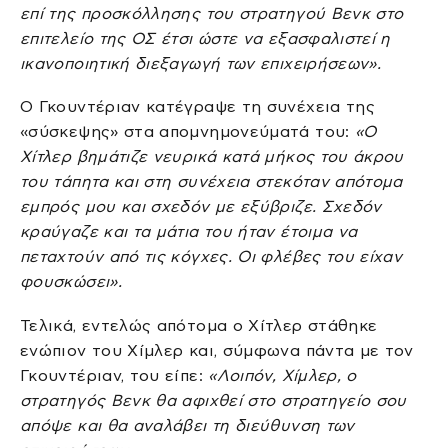
επί της προσκόλλησης του στρατηγού Βενκ στο
επιτελείο της ΟΣ έτσι ώστε να εξασφαλιστεί η
ικανοποιητική διεξαγωγή των επιχειρήσεων».
Ο Γκουντέριαν κατέγραψε τη συνέχεια της
«σύσκεψης» στα απομνημονεύματά του:
«Ο
Χίτλερ βημάτιζε νευρικά κατά μήκος του άκρου
του τάπητα και στη συνέχεια στεκόταν απότομα
εμπρός μου και σχεδόν με εξύβριζε. Σχεδόν
κραύγαζε και τα μάτια του ήταν έτοιμα να
πεταχτούν από τις κόγχες. Οι φλέβες του είχαν
φουσκώσει».
Τελικά, εντελώς απότομα ο Χίτλερ στάθηκε
ενώπιον του Χίμλερ και, σύμφωνα πάντα με τον
Γκουντέριαν, του είπε:
«Λοιπόν, Χίμλερ, ο
στρατηγός Βενκ θα αφιχθεί στο στρατηγείο σου
απόψε και θα αναλάβει τη διεύθυνση των