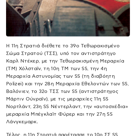
H 11η Στρατιά διέθετε το 39ο Τεθωρακισμένο
Σώμα Στρατού (ΤΣΣ), υπό τον αντιστράτηγο
Καρλ Ντέκερ, με την Τεθωρακισμένη Μεραρχία
(ΤΜ) Χόλσταϊν, τη 10η ΤΜ των SS, την 4η
Μεραρχία Αστυνομίας των SS (τη διαβόητη
Polizei) και την 28η Μεραρχία Εθελοντών των SS,
Βαλόνιεν, το 32ο ΤΣΣ των SS (αντιστράτηγος
Μάρτιν Ούνραϊν), με τις μεραρχίες 11η SS
Nορτλάντ, 23η SS Νέντερλαντ, την «αυτοσχέδια»
μεραρχία Μπέγκλαϊτ Φύρερ και την 27η SS
Λάνγκεμαρκ.
Τέλος, η 11η Στρατιά παρέτασσε το 10ο ΣΣ SS