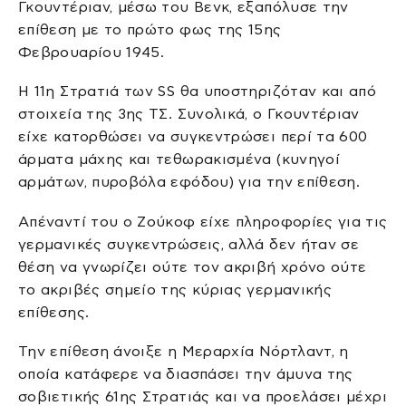
Γκουντέριαν, μέσω του Βενκ, εξαπόλυσε την
επίθεση με το πρώτο φως της 15ης
Φεβρουαρίου 1945.
Η 11η Στρατιά των SS θα υποστηριζόταν και από
στοιχεία της 3ης ΤΣ. Συνολικά, ο Γκουντέριαν
είχε κατορθώσει να συγκεντρώσει περί τα 600
άρματα μάχης και τεθωρακισμένα (κυνηγοί
αρμάτων, πυροβόλα εφόδου) για την επίθεση.
Απέναντί του ο Ζούκοφ είχε πληροφορίες για τις
γερμανικές συγκεντρώσεις, αλλά δεν ήταν σε
θέση να γνωρίζει ούτε τον ακριβή χρόνο ούτε
το ακριβές σημείο της κύριας γερμανικής
επίθεσης.
Την επίθεση άνοιξε η Μεραρχία Νόρτλαντ, η
οποία κατάφερε να διασπάσει την άμυνα της
σοβιετικής 61ης Στρατιάς και να προελάσει μέχρι