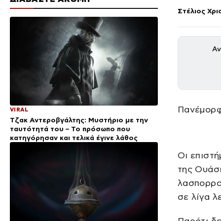
Στέλιος Χρ
Αν
Πανέμορφ
VIRAL
Τζακ Αντεροβγάλτης: Μυστήριο με την
ταυτότητά του – Το πρόσωπο που
κατηγόρησαν και τελικά έγινε λάθος
Οι επιστή
της Ουάσ
λασπορροή
σε λίγα λ
Παρότι δε