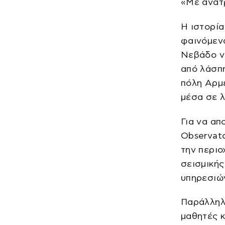
«Με ανατρ
Η ιστορία
φαινόμενα
Νεβάδο ν
από λάσπη
πόλη Αρμ
μέσα σε λ
Για να απ
Observato
την περιο
σεισμική
υπηρεσιώ
Παράλληλα
μαθητές κ