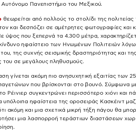
 Αυτόνομο Πανεπιστήμιο του Μεξικού.
ρ
θεωρείται από πολλούς το στολίδι της πολιτείας 
τον και δεσπόζει σε αμέτρητες φωτογραφίες και 
ε ύψος που ξεπερνά τα 4.300 μέτρα, χαρακτηρίζε
ικίνδυνο ηφαίστειο των Ηνωμένων Πολιτειών λόγω
του, της συχνής σεισμικής δραστηριότητας και τη
ς του σε μεγάλους πληθυσμούς.
ση γίνεται ακόμη πιο ανησυχητική εξαιτίας των 2
παγετώνων που βρίσκονται στο βουνό. Σύμφωνα μ
 το Ρέινιερ συγκεντρώνει περισσότερο χιόνι και π
τα υπόλοιπα ηφαίστεια της οροσειράς Κασκέιντ μαζ
ότι ακόμη και μια σχετικά μικρή τήξη πάγου θα μπο
οτήσει μια λασπορροή τεράστιων διαστάσεων χωρί
ίηση.