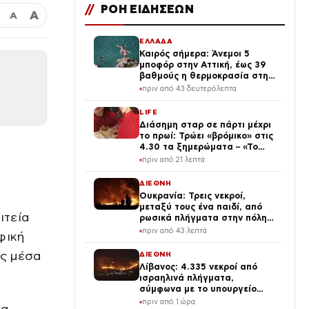
//
ΡΟΗ ΕΙΔΗΣΕΩΝ
Α
Α
ΕΛΛΑΔΑ
Καιρός σήμερα: Άνεμοι 5
μποφόρ στην Αττική, έως 39
βαθμούς η θερμοκρασία στη
χώρα – Πού θα βρέξει
πριν από 43 δευτερόλεπτα
LIFE
Διάσημη σταρ σε πάρτι μέχρι
το πρωί: Τρώει «βρόμικο» στις
4.30 τα ξημερώματα – «Το
πρωινό των πρωταθλητών»
πριν από 21 λεπτά
(Βίντεο)
ΔΙΕΘΝΗ
Ουκρανία: Τρεις νεκροί,
μεταξύ τους ένα παιδί, από
ιτεία
ρωσικά πλήγματα στην πόλη
Μπροβαρί – Πάνω από δέκα
πριν από 43 λεπτά
φική
ισχυρές εκρήξεις στο Κίεβο
ις μέσα
ΔΙΕΘΝΗ
Λίβανος: 4.335 νεκροί από
ισραηλινά πλήγματα,
σύμφωνα με το υπουργείο
Υγείας
πριν από 1 ώρα
να