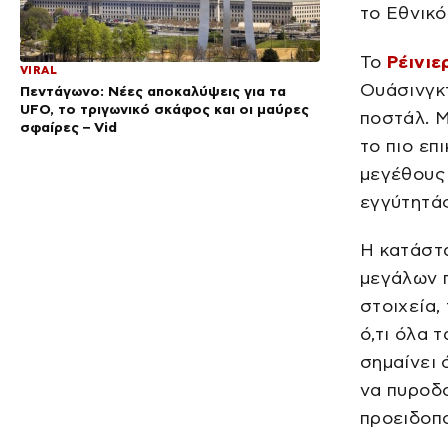
το Εθνικό
Το
Ρέινιε
VIRAL
Ουάσινγκ
Πεντάγωνο: Νέες αποκαλύψεις για τα
UFO, το τριγωνικό σκάφος και οι μαύρες
ποστάλ. Μ
σφαίρες – Vid
το πιο επ
μεγέθους 
εγγύτητά
Η κατάστα
μεγάλων 
στοιχεία,
ό,τι όλα 
σημαίνει 
να πυροδ
προειδοπο