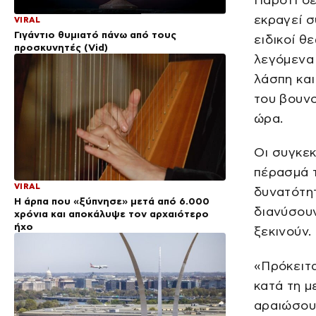
εκραγεί σ
VIRAL
Γιγάντιο θυμιατό πάνω από τους
ειδικοί θ
προσκυνητές (Vid)
λεγόμενα 
λάσπη και
του βουνο
ώρα.
Οι συγκε
πέρασμά τ
VIRAL
δυνατότη
Η άρπα που «ξύπνησε» μετά από 6.000
διανύσουν
χρόνια και αποκάλυψε τον αρχαιότερο
ήχο
ξεκινούν.
«Πρόκειτα
κατά τη 
αραιώσουν