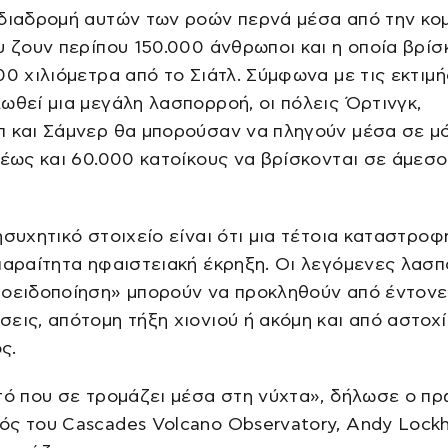
διαδρομή αυτών των ροών περνά μέσα από την κο
υ ζουν περίπου 150.000 άνθρωποι και η οποία βρίσ
00 χιλιόμετρα από το Σιάτλ. Σύμφωνα με τις εκτιμή
ωθεί μια μεγάλη λασπορροή, οι πόλεις Όρτινγκ,
 και Σάμνερ θα μπορούσαν να πληγούν μέσα σε μό
 έως και 60.000 κατοίκους να βρίσκονται σε άμεσο
ησυχητικό στοιχείο είναι ότι μια τέτοια καταστροφ
παραίτητα ηφαιστειακή έκρηξη. Οι λεγόμενες λασ
ροειδοποίηση» μπορούν να προκληθούν από έντονε
εις, απότομη τήξη χιονιού ή ακόμη και από αστοχ
ς.
τό που σε τρομάζει μέσα στη νύχτα», δήλωσε ο π
ς του Cascades Volcano Observatory, Andy Lockh