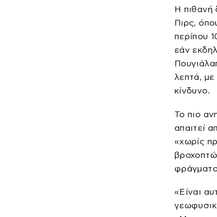
Η πιθανή 
Πιρς, όπο
περίπου 1
εάν εκδηλ
Πουγιάλαπ
λεπτά, με
κίνδυνο.
Το πιο αν
απαιτεί α
«χωρίς π
βροχοπτώσ
φράγματο
«Είναι αυ
γεωφυσικό